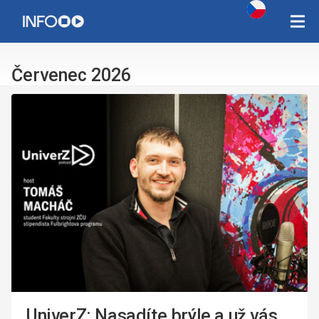
Copyright Západočeská univerzita v Plzni 2015 - 2026,
infozcu@rek.zcu.cz
Červenec 2026
UniverZ: Nasadíte brýle a už vás