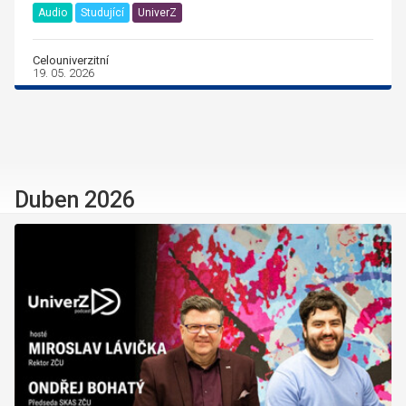
Audio
Studující
UniverZ
Celouniverzitní
19. 05. 2026
Duben 2026