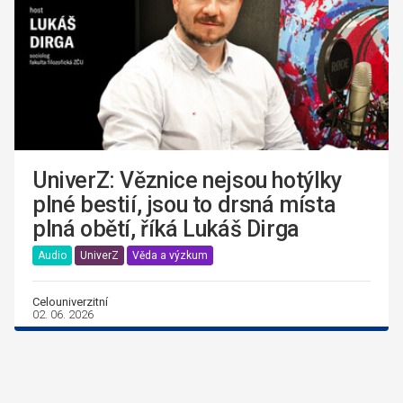
UniverZ: Věznice nejsou hotýlky
plné bestií, jsou to drsná místa
plná obětí, říká Lukáš Dirga
Audio
UniverZ
Věda a výzkum
Celouniverzitní
02. 06. 2026