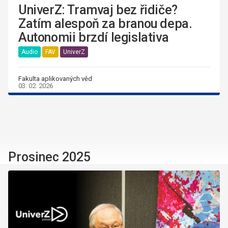
UniverZ: Tramvaj bez řidiče?
Zatím alespoň za branou depa.
Autonomii brzdí legislativa
Audio
FAV
UniverZ
Fakulta aplikovaných věd
03. 02. 2026
Prosinec 2025