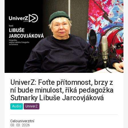
UniverZ: Foťte přítomnost, brzy z
ní bude minulost, říká pedagožka
Sutnarky Libuše Jarcovjáková
Audio
UniverZ
Celouniverzitní
03. 03. 2026