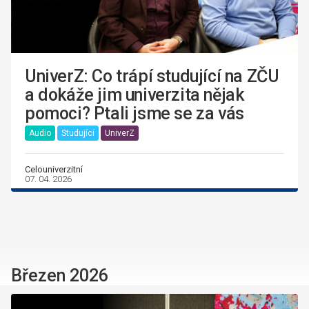
UniverZ: Co trápí studující na ZČU
a dokáže jim univerzita nějak
pomoci? Ptali jsme se za vás
Audio
Studující
UniverZ
Celouniverzitní
07. 04. 2026
Březen 2026