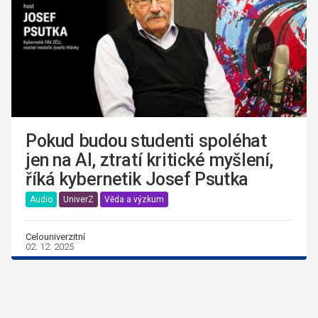
Pokud budou studenti spoléhat
jen na AI, ztratí kritické myšlení,
říká kybernetik Josef Psutka
Audio
UniverZ
Věda a výzkum
Celouniverzitní
02. 12. 2025