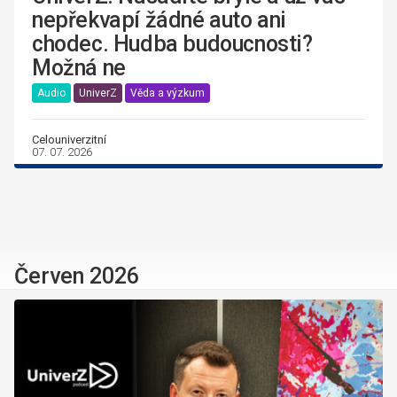
nepřekvapí žádné auto ani
chodec. Hudba budoucnosti?
Možná ne
Audio
UniverZ
Věda a výzkum
Celouniverzitní
07. 07. 2026
Červen 2026