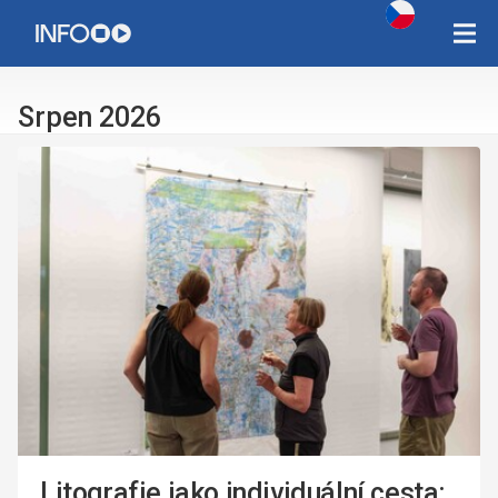
Copyright Západočeská univerzita v Plzni 2015 - 2026,
infozcu@rek.zcu.cz
Srpen 2026
Litografie jako individuální cesta: