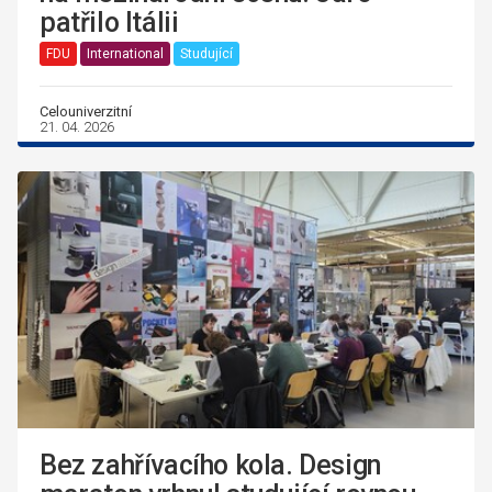
patřilo Itálii
FDU
International
Studující
Celouniverzitní
21. 04. 2026
Bez zahřívacího kola. Design