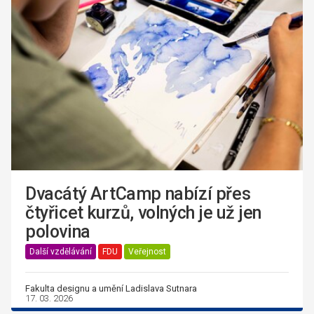
Dvacátý ArtCamp nabízí přes
čtyřicet kurzů, volných je už jen
polovina
Další vzdělávání
FDU
Veřejnost
Fakulta designu a umění Ladislava Sutnara
17. 03. 2026