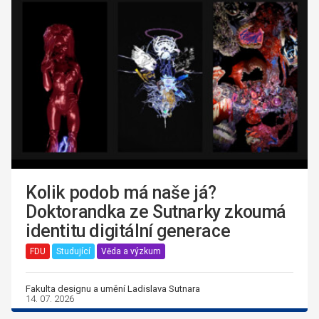
Kolik podob má naše já?
Doktorandka ze Sutnarky zkoumá
identitu digitální generace
FDU
Studující
Věda a výzkum
Fakulta designu a umění Ladislava Sutnara
14. 07. 2026