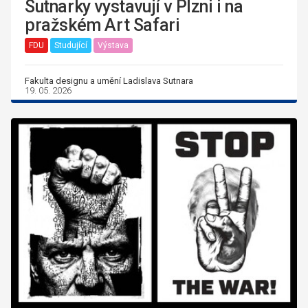
Sutnarky vystavují v Plzni i na
pražském Art Safari
FDU
Studující
Výstava
Fakulta designu a umění Ladislava Sutnara
19. 05. 2026