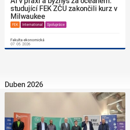
AI v praxi a byznys za oceánem:
studující FEK ZČU zakončili kurz v
Milwaukee
FEK
International
Spolupráce
Fakulta ekonomická
07. 05. 2026
Duben 2026