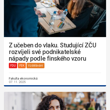
Z učeben do vlaku. Studující ZČU
rozvíjeli své podnikatelské
nápady podle finského vzoru
FDU
FEK
Vzdělávání
Fakulta ekonomická
07. 11. 2025