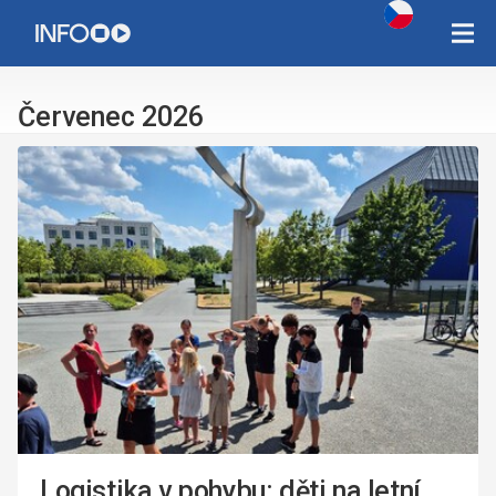
Copyright Západočeská univerzita v Plzni 2015 - 2026,
infozcu@rek.zcu.cz
Červenec 2026
Logistika v pohybu: děti na letní