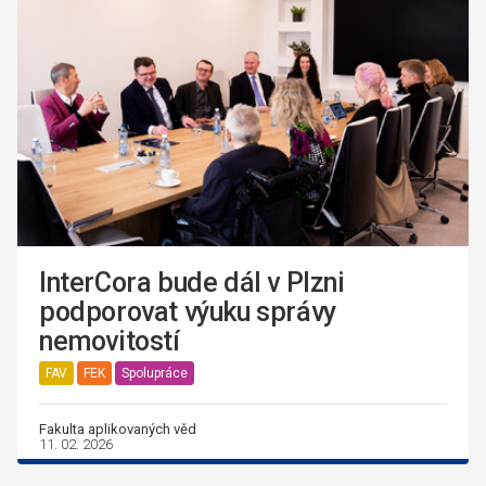
InterCora bude dál v Plzni
podporovat výuku správy
nemovitostí
FAV
FEK
Spolupráce
Fakulta aplikovaných věd
11. 02. 2026