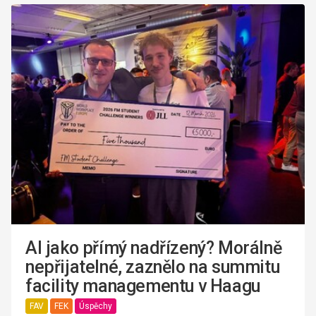
AI jako přímý nadřízený? Morálně
nepřijatelné, zaznělo na summitu
facility managementu v Haagu
FAV
FEK
Úspěchy