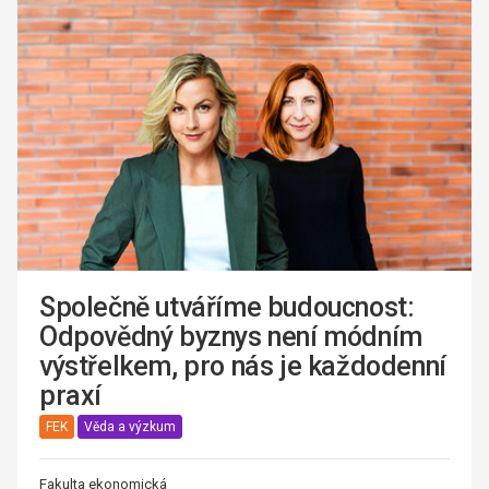
Společně utváříme budoucnost:
Odpovědný byznys není módním
výstřelkem, pro nás je každodenní
praxí
FEK
Věda a výzkum
Fakulta ekonomická