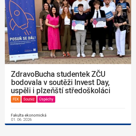
ZdravoBucha studentek ZČU
bodovala v soutěži Invest Day,
uspěli i plzeňští středoškoláci
FEK
Soutěž
Úspěchy
Fakulta ekonomická
01. 06. 2026