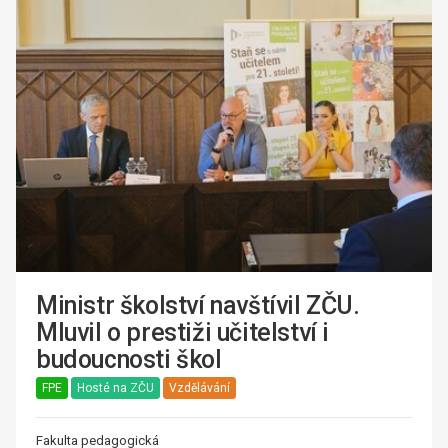
Ministr školství navštívil ZČU.
Mluvil o prestiži učitelství i
budoucnosti škol
FPE
Hosté na ZČU
Vzdělávání
Fakulta pedagogická