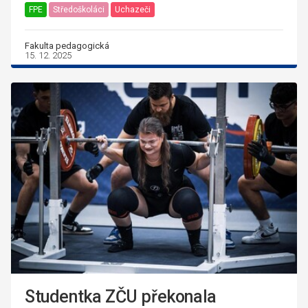
FPE
Středoškoláci
Uchazeči
Fakulta pedagogická
15. 12. 2025
Studentka ZČU překonala