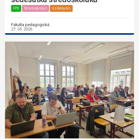
FPE
Středoškoláci
Vzdělávání
Fakulta pedagogická
27. 05. 2026