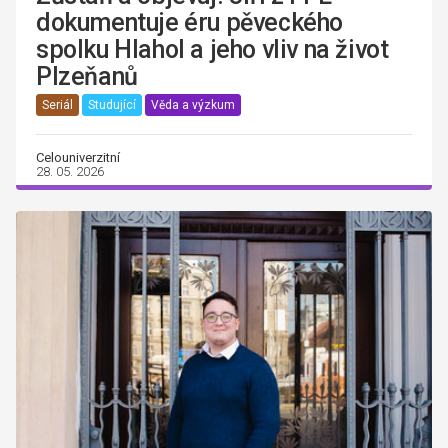
dokumentuje éru pěveckého
spolku Hlahol a jeho vliv na život
Plzeňanů
Seriál
Studující
Věda a výzkum
Celouniverzitní
28. 05. 2026