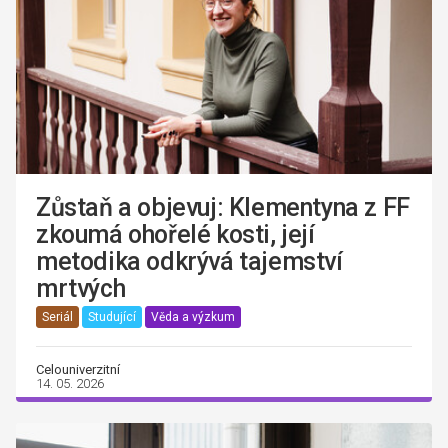
Zůstaň a objevuj: Klementyna z FF
zkoumá ohořelé kosti, její
metodika odkrývá tajemství
mrtvých
Seriál
Studující
Věda a výzkum
Celouniverzitní
14. 05. 2026