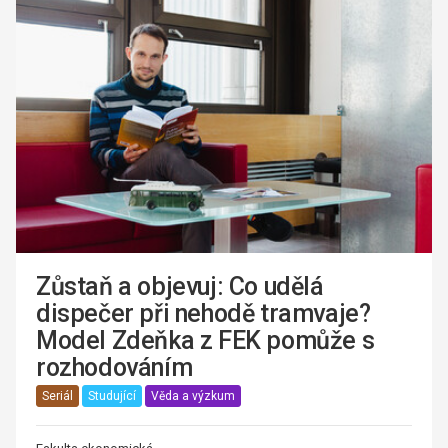
Zůstaň a objevuj: Co udělá
dispečer při nehodě tramvaje?
Model Zdeňka z FEK pomůže s
rozhodováním
Seriál
Studující
Věda a výzkum