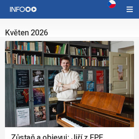
Copyright Západočeská univerzita v Plzni 2015 - 2026,
infozcu@rek.zcu.cz
Květen 2026
Zůstaň a objevuj: Jiří z FPE