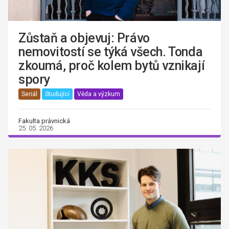
Zůstaň a objevuj: Právo
nemovitostí se týká všech. Tonda
zkoumá, proč kolem bytů vznikají
spory
Seriál
Studující
Věda a výzkum
Fakulta právnická
25. 05. 2026