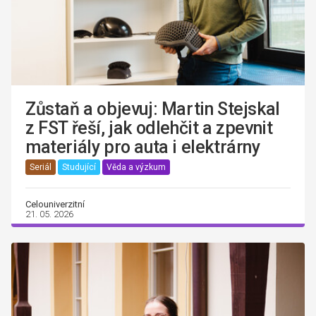
Zůstaň a objevuj: Martin Stejskal
z FST řeší, jak odlehčit a zpevnit
materiály pro auta i elektrárny
Seriál
Studující
Věda a výzkum
Celouniverzitní
21. 05. 2026