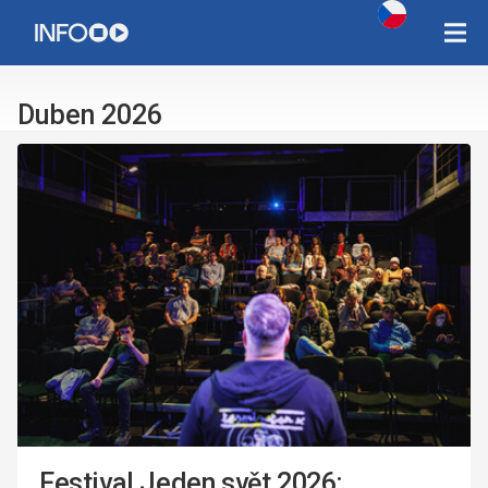
Copyright Západočeská univerzita v Plzni 2015 - 2026,
infozcu@rek.zcu.cz
Duben 2026
Festival Jeden svět 2026: