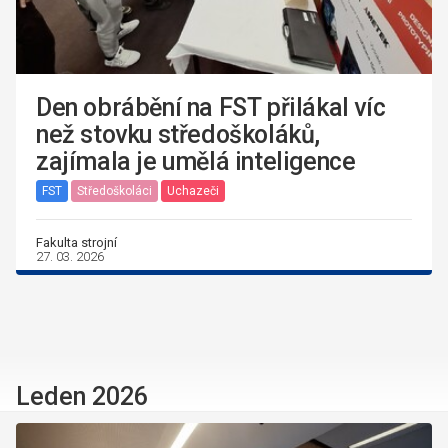
Den obrábění na FST přilákal víc
než stovku středoškoláků,
zajímala je umělá inteligence
FST
Středoškoláci
Uchazeči
Fakulta strojní
27. 03. 2026
Leden 2026