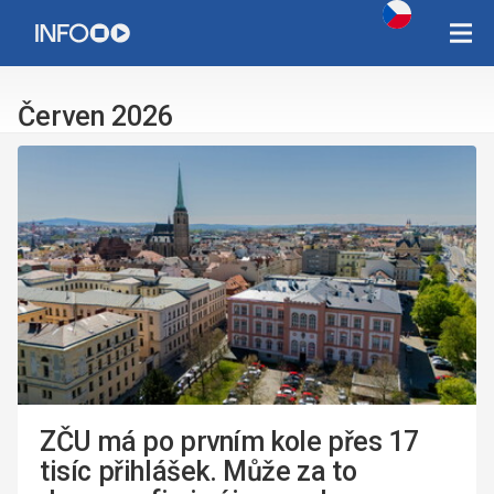
Copyright Západočeská univerzita v Plzni 2015 - 2026,
infozcu@rek.zcu.cz
Červen 2026
ZČU má po prvním kole přes 17
tisíc přihlášek. Může za to