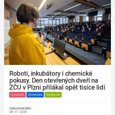
Roboti, inkubátory i chemické
pokusy. Den otevřených dveří na
ZČU v Plzni přilákal opět tisíce lidí
Uchazeči
Univerzita
Veřejnost
Celouniverzitní
28. 01. 2026