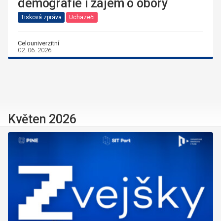
demografie i zájem o obory
Tisková zpráva
Uchazeči
Celouniverzitní
02. 06. 2026
Květen 2026