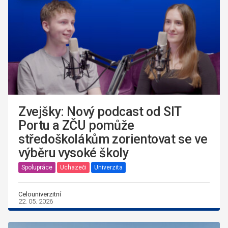
Zvejšky: Nový podcast od SIT
Portu a ZČU pomůže
středoškolákům zorientovat se ve
výběru vysoké školy
Spolupráce
Uchazeči
Univerzita
Celouniverzitní
22. 05. 2026