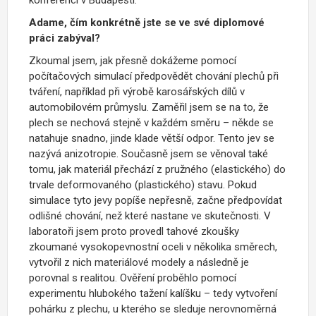
Adame, čím konkrétně jste se ve své diplomové
práci zabýval?
Zkoumal jsem, jak přesně dokážeme pomocí
počítačových simulací předpovědět chování plechů při
tváření, například při výrobě karosářských dílů v
automobilovém průmyslu. Zaměřil jsem se na to, že
plech se nechová stejně v každém směru – někde se
natahuje snadno, jinde klade větší odpor. Tento jev se
nazývá anizotropie. Současně jsem se věnoval také
tomu, jak materiál přechází z pružného (elastického) do
trvale deformovaného (plastického) stavu. Pokud
simulace tyto jevy popíše nepřesně, začne předpovídat
odlišné chování, než které nastane ve skutečnosti. V
laboratoři jsem proto provedl tahové zkoušky
zkoumané vysokopevnostní oceli v několika směrech,
vytvořil z nich materiálové modely a následně je
porovnal s realitou. Ověření proběhlo pomocí
experimentu hlubokého tažení kalíšku – tedy vytvoření
pohárku z plechu, u kterého se sleduje nerovnoměrná