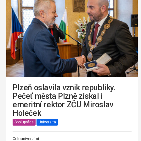
Plzeň oslavila vznik republiky.
Pečeť města Plzně získal i
emeritní rektor ZČU Miroslav
Holeček
Spolupráce
Univerzita
Celouniverzitní