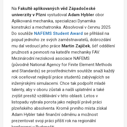
Na
Fakultě aplikovaných věd Západočeské
univerzity v Plzni
vystudoval
Adam Hybler
obor
Aplikovaná mechanika, specializaci Dynamika
konstrukcí a mechatronika. Absolvoval v červnu 2025.
Do soutěže
NAFEMS Student Award
se přihlásil na
popud jednoho ze svých zaměstnavatelů, dobrozdání
mu dal vedoucí jeho práce
Martin Zajíček
, šéf oddělení
pružnosti a pevnosti na katedře mechaniky FAV.
Mezinárodní nezisková asociace NAFEMS
(původně National Agency for Finite Element Methods
and Standards) se prostřednictvím soutěže snaží každý
rok oceňovat nejlepší práce studentů zabývajících se
inženýrskými simulacemi. Chce tak podpořit mladé
talenty, aby v oboru zůstali a našli uplatnění a také
zvýšit prestiž vzdělávání v této oblasti. Letos v
listopadu vybrala porota jako nejlepší právě práci
plzeňského absolventa. Kromě prvního místa získal
Adam Hybler také finanční odměnu a možnost
prezentovat svoji práci příští rok na regionální
konferenci v Budapešti.