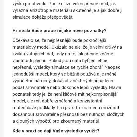
výška po obvodu. Podle ní lze velmi přesně určit, jak
výrazná anizotropie materiálu skutečně je a jak dobře ji
simulace dokáže předpovědět.
Přinesla Vaše práce nějaké nové poznatky?
Očekávalo se, že nejpřesnější bude pokročilejší
materiálový model. Ukázalo se ale, že je velmi citlivý na
kvalitu vstupních dat, tedy na to, jak přesně známe
vlastnosti plechu. Pokud jsou data byť jen lehce
nepřesná, výsledky simulace se rychle zhorší. Naopak
jednodušší model, který se běžně používá a je méně
výpočetně náročný, dokázal v některých případech
podat srovnatelné nebo dokonce lepší výsledky. Hlavní
poznatek tedy je, že není klíčové mít nejkomplexnější
model, ale mít dobře změřené a konzistentní
materiálové podklady. Pro praxi to znamená možnost
dosáhnout srovnatelné přesnosti bez nutnosti složitých
a dlouhých výpočtů pro zkoumaný materiál.
Kde v praxi se dají Vaše výsledky využít?