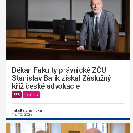
Děkan Fakulty právnické ZČU
Stanislav Balík získal Záslužný
kříž české advokacie
FPR
Úspěchy
Fakulta právnická
15. 10. 2025