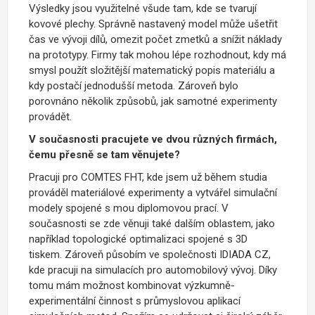
Výsledky jsou využitelné všude tam, kde se tvarují
kovové plechy. Správně nastavený model může ušetřit
čas ve vývoji dílů, omezit počet zmetků a snížit náklady
na prototypy. Firmy tak mohou lépe rozhodnout, kdy má
smysl použít složitější matematický popis materiálu a
kdy postačí jednodušší metoda. Zároveň bylo
porovnáno několik způsobů, jak samotné experimenty
provádět.
V současnosti pracujete ve dvou různých firmách,
čemu přesně se tam věnujete?
Pracuji pro COMTES FHT, kde jsem už během studia
prováděl materiálové experimenty a vytvářel simulační
modely spojené s mou diplomovou prací. V
současnosti se zde věnuji také dalším oblastem, jako
například topologické optimalizaci spojené s 3D
tiskem. Zároveň působím ve společnosti IDIADA CZ,
kde pracuji na simulacích pro automobilový vývoj. Díky
tomu mám možnost kombinovat výzkumně-
experimentální činnost s průmyslovou aplikací