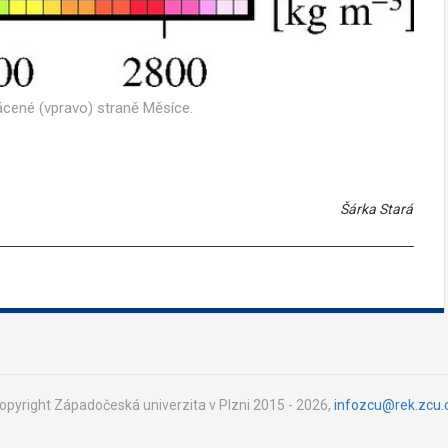
rácené (vpravo) straně Měsíce.
Šárka Stará
opyright Západočeská univerzita v Plzni 2015 - 2026,
infozcu@rek.zcu.