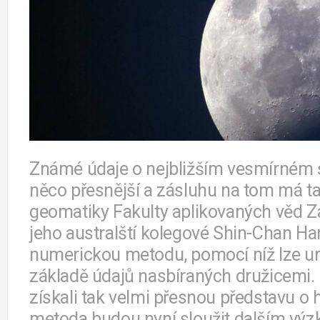
Známé údaje o nejbližším vesmírném 
něco přesnější a zásluhu na tom má ta
geomatiky Fakulty aplikovaných věd Zá
jeho australští kolegové Shin-Chan Han 
numerickou metodu, pomocí níž lze urči
základě údajů nasbíraných družicemi. 
získali tak velmi přesnou představu o h
metoda budou nyní sloužit dalším vý