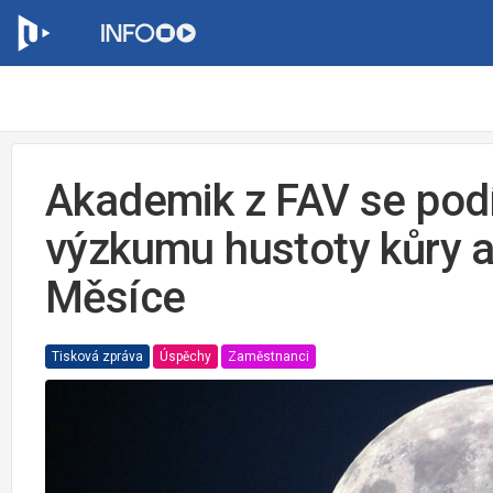
Akademik z FAV se podí
výzkumu hustoty kůry a
Měsíce
Tisková zpráva
Úspěchy
Zaměstnanci