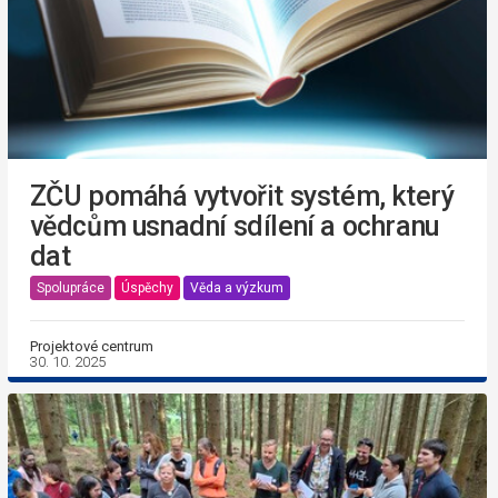
ZČU pomáhá vytvořit systém, který
vědcům usnadní sdílení a ochranu
dat
Spolupráce
Úspěchy
Věda a výzkum
Projektové centrum
30. 10. 2025