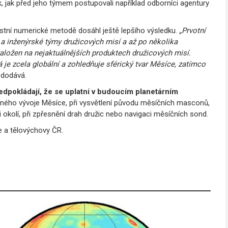
k, jak před jeho týmem postupovali například odborníci agentury
astní numerické metodě dosáhl ještě lepšího výsledku.
„Prvotní
a inženýrské týmy družicových misí a až po několika
 založen na nejaktuálnějších produktech družicových misí.
je zcela globální a zohledňuje sférický tvar Měsíce, zatímco
dodává.
ředpokládají, že se uplatní v budoucím planetárním
pelného vývoje Měsíce, při vysvětlení původu měsíčních masconů,
 okolí, při zpřesnění drah družic nebo navigaci měsíčních sond.
že a tělovýchovy ČR.