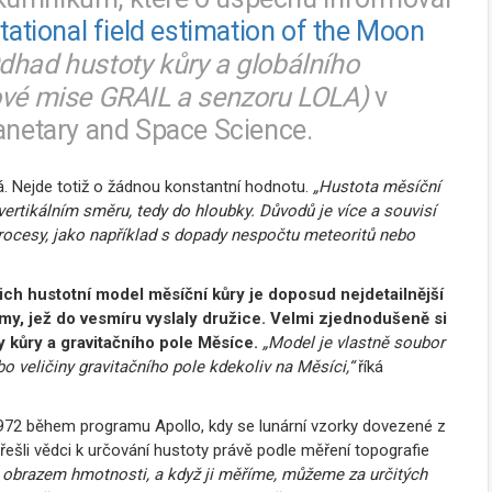
itational field estimation of the Moon
dhad hustoty kůry a globálního
cové mise GRAIL a senzoru LOLA)
v
netary and Space Science.
á. Nejde totiž o žádnou konstantní hodnotu.
„Hustota měsíční
 vertikálním směru, tedy do hloubky. Důvodů je více a souvisí
ocesy, jako například s dopady nespočtu meteoritů nebo
ich hustotní model měsíční kůry je doposud nejdetailnější
ýmy, jež do vesmíru vyslaly družice.
Velmi zjednodušeně si
y kůry a gravitačního pole Měsíce.
„Model je vlastně soubor
o veličiny gravitačního pole kdekoliv na Měsíci,“
říká
972 během programu Apollo, kdy se lunární vzorky dovezené z
řešli vědci k určování hustoty právě podle měření topografie
e obrazem hmotnosti, a když ji měříme, můžeme za určitých