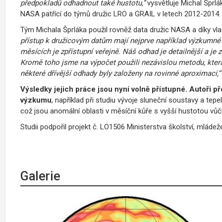
předpokladů odhadnout také hustotu,“
vysvětluje Michal Šprlá
NASA patřící do týmů družic LRO a GRAIL v letech 2012-2014.
Tým Michala Šprláka použil rovněž data družic NASA a díky vl
přístup k družicovým datům mají nejprve například výzkumné 
měsících je zpřístupní veřejně. Náš odhad je detailnější a je
Kromě toho jsme na výpočet použili nezávislou metodu, která 
některé dřívější odhady byly založeny na rovinné aproximaci,“
Výsledky jejich práce jsou nyní volně přístupné. Autoři p
výzkumu
, například při studiu vývoje sluneční soustavy a te
což jsou anomální oblasti v měsíční kůře s vyšší hustotou vůči
Studii podpořil projekt č. LO1506 Ministerstva školství, mláde
Galerie