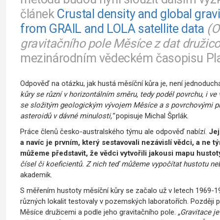
článek
Crustal density and global grav
from GRAIL and LOLA satellite data
(O
gravitačního pole Měsíce z dat druži
mezinárodním vědeckém časopisu Pla
Odpověď na otázku, jak hustá měsíční kůra je, není jednoduch
kůry se různí v horizontálním směru, tedy podél povrchu, i ve
se složitým geologickým vývojem Měsíce a s povrchovými pr
asteroidů v dávné minulosti,“
popisuje Michal Šprlák.
Práce členů česko-australského týmu ale odpověď nabízí.
Jej
a navíc je prvním, který sestavovali nezávislí vědci, a ne t
můžeme představit, že vědci vytvořili jakousi mapu hustot
čísel či koeficientů. Z nich teď můžeme vypočítat hustotu neb
akademik.
S měřením hustoty měsíční kůry se začalo už v letech 1969-1
různých lokalit testovaly v pozemských laboratořích. Později p
Měsíce družicemi a podle jeho gravitačního pole.
„Gravitace j