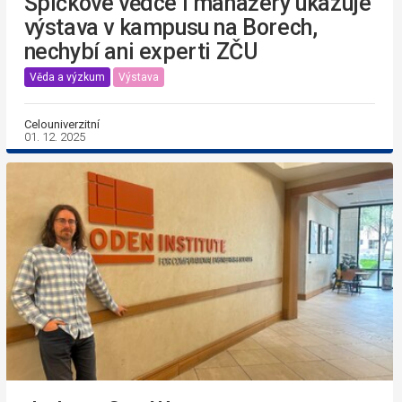
Špičkové vědce i manažery ukazuje
výstava v kampusu na Borech,
nechybí ani experti ZČU
Věda a výzkum
Výstava
Celouniverzitní
01. 12. 2025