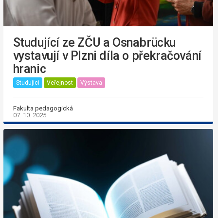
Studující ze ZČU a Osnabrücku
vystavují v Plzni díla o překračování
hranic
Studující
Veřejnost
Výstava
Fakulta pedagogická
07. 10. 2025