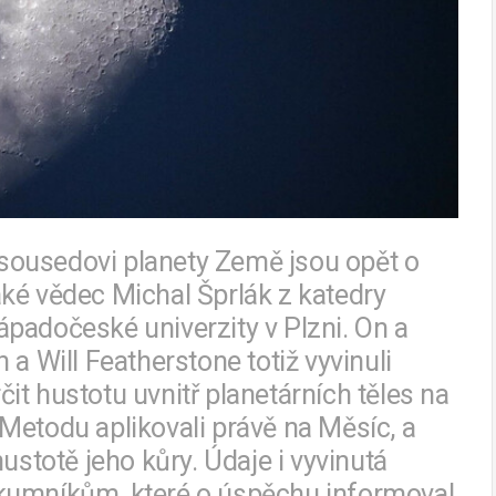
sousedovi planety Země jsou opět o
ké vědec Michal Šprlák z katedry
padočeské univerzity v Plzni. On a
a Will Featherstone totiž vyvinuli
t hustotu uvnitř planetárních těles na
Metodu aplikovali právě na Měsíc, a
ustotě jeho kůry. Údaje i vyvinutá
zkumníkům, které o úspěchu informoval