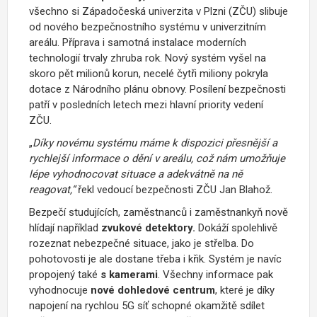
všechno si Západočeská univerzita v Plzni (ZČU) slibuje
od nového bezpečnostního systému v univerzitním
areálu. Příprava i samotná instalace moderních
technologií trvaly zhruba rok. Nový systém vyšel na
skoro pět milionů korun, necelé čytři miliony pokryla
dotace z Národního plánu obnovy. Posílení bezpečnosti
patří v posledních letech mezi hlavní priority vedení
ZČU.
„
Díky novému systému máme k dispozici přesnější a
rychlejší informace o dění v areálu, což nám umožňuje
lépe vyhodnocovat situace a adekvátně na ně
reagovat,“
řekl vedoucí bezpečnosti ZČU Jan Blahož.
Bezpečí studujících, zaměstnanců i zaměstnankyň nově
hlídají například
zvukové detektory.
Dokáží spolehlivě
rozeznat nebezpečné situace, jako je střelba. Do
pohotovosti je ale dostane třeba i křik. Systém je navíc
propojený také
s kamerami
. Všechny informace pak
vyhodnocuje
nové dohledové centrum
, které je díky
napojení na rychlou 5G síť schopné okamžitě sdílet