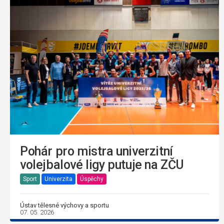
Pohár pro mistra univerzitní
volejbalové ligy putuje na ZČU
Sport
Univerzita
Úspěchy
Ústav tělesné výchovy a sportu
07. 05. 2026