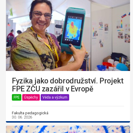
Fyzika jako dobrodružství. Projekt
FPE ZČU zazářil v Evropě
FPE
Úspěchy
Věda a výzkum
Fakulta pedagogická
30. 06. 2026