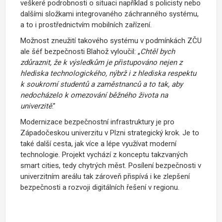
veškeré podrobnosti o situaci například s policisty nebo
dalšími složkami integrovaného záchranného systému,
a to i prostřednictvím mobilních zařízení.
Možnost zneužití takového systému v podmínkách ZČU
ale šéf bezpečnosti Blahož vyloučil: „
Chtěl bych
zdůraznit, že k výsledkům je přistupováno nejen z
hlediska technologického, nýbrž i z hlediska respektu
k soukromí studentů a zaměstnanců a to tak, aby
nedocházelo k omezování běžného života na
univerzitě
.”
Modernizace bezpečnostní infrastruktury je pro
Západočeskou univerzitu v Plzni strategický krok. Je to
také další cesta, jak více a lépe využívat moderní
technologie. Projekt vychází z konceptu takzvaných
smart cities, tedy chytrých měst. Posílení bezpečnosti v
univerzitním areálu tak zároveň přispívá i ke zlepšení
bezpečnosti a rozvoji digitálních řešení v regionu.