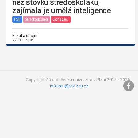
než stovku středoškoláků,
zajímala je umělá inteligence
FST
Středoškoláci
Uchazeči
Fakulta strojní
27. 03. 2026
Copyright Západočeská univerzita v Plzni 2015 - 2026,
infozcu@rek.zcu.cz