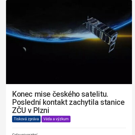
Konec mise českého satelitu.
Poslední kontakt zachytila stanice
ZČU v Plzni
Tisková zpráva
Věda a výzkum
Celouniverzitní