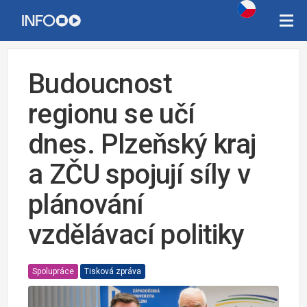
Budoucnost
regionu se učí
dnes. Plzeňský kraj
a ZČU spojují síly v
plánování
vzdělávací politiky
Spolupráce
Tisková zpráva