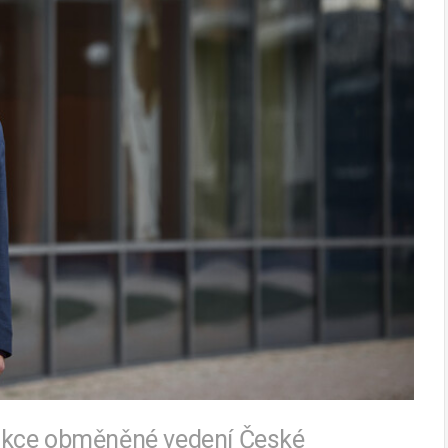
unkce obměněné vedení České