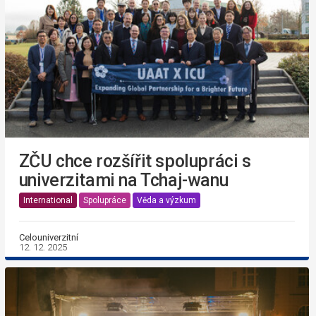
ZČU chce rozšířit spolupráci s
univerzitami na Tchaj-wanu
International
Spolupráce
Věda a výzkum
Celouniverzitní
12. 12. 2025