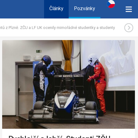
Články
Pozvánky
ntů z Plzně. ZČU a LF UK ocenily mimořádné studentky a studenty