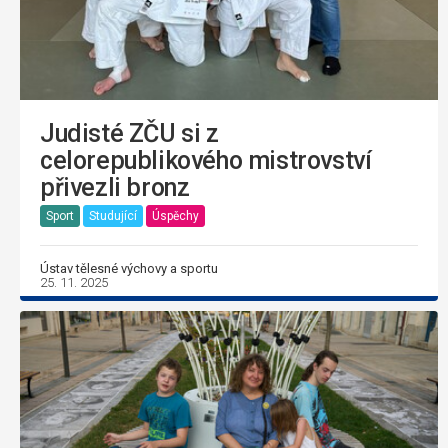
Judisté ZČU si z
celorepublikového mistrovství
přivezli bronz
Sport
Studující
Úspěchy
Ústav tělesné výchovy a sportu
25. 11. 2025