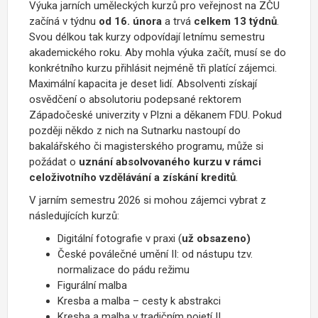
Výuka jarních uměleckých kurzů pro veřejnost na ZČU
začíná v týdnu
od 16. února
a trvá
celkem 13 týdnů
.
Svou délkou tak kurzy odpovídají letnímu semestru
akademického roku. Aby mohla výuka začít, musí se do
konkrétního kurzu přihlásit nejméně tři platící zájemci.
Maximální kapacita je deset lidí. Absolventi získají
osvědčení o absolutoriu podepsané rektorem
Západočeské univerzity v Plzni a děkanem FDU. Pokud
později někdo z nich na Sutnarku nastoupí do
bakalářského či magisterského programu, může si
požádat o
uznání absolvovaného kurzu v rámci
celoživotního vzdělávání a získání kreditů
.
V jarním semestru 2026 si mohou zájemci vybrat z
následujících kurzů:
Digitální fotografie v praxi (
už obsazeno)
České poválečné umění II: od nástupu tzv.
normalizace do pádu režimu
Figurální malba
Kresba a malba – cesty k abstrakci
Kresba a malba v tradičním pojetí II