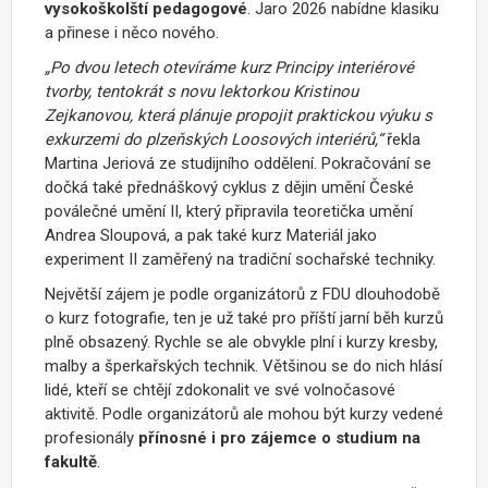
vysokoškolští pedagogové
. Jaro 2026 nabídne klasiku
a přinese i něco nového.
„Po dvou letech otevíráme kurz Principy interiérové
tvorby, tentokrát s novu lektorkou Kristinou
Zejkanovou, která plánuje propojit praktickou výuku s
exkurzemi do plzeňských Loosových interiérů,“
řekla
Martina Jeriová ze studijního oddělení. Pokračování se
dočká také přednáškový cyklus z dějin umění České
poválečné umění II, který připravila teoretička umění
Andrea Sloupová, a pak také kurz Materiál jako
experiment II zaměřený na tradiční sochařské techniky.
Největší zájem je podle organizátorů z FDU dlouhodobě
o kurz fotografie, ten je už také pro příští jarní běh kurzů
plně obsazený. Rychle se ale obvykle plní i kurzy kresby,
malby a šperkařských technik. Většinou se do nich hlásí
lidé, kteří se chtějí zdokonalit ve své volnočasové
aktivitě. Podle organizátorů ale mohou být kurzy vedené
profesionály
přínosné i pro zájemce o studium na
fakultě
.