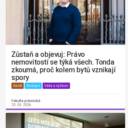
Zůstaň a objevuj: Právo
nemovitostí se týká všech. Tonda
zkoumá, proč kolem bytů vznikají
spory
Seriál
Studující
Věda a výzkum
Fakulta právnická
25. 05. 2026