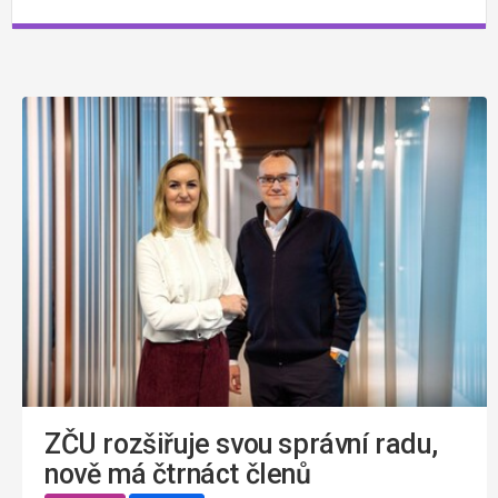
ZČU rozšiřuje svou správní radu,
nově má čtrnáct členů