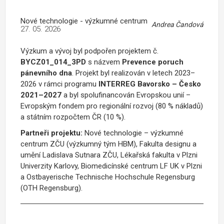
Nové technologie - výzkumné centrum
Andrea Čandová
27. 05. 2026
Výzkum a vývoj byl podpořen projektem č.
BYCZ01_014_3PD
s názvem
Prevence poruch
pánevního dna
. Projekt byl realizován v letech 2023–
2026 v rámci programu
INTERREG Bavorsko – Česko
2021–2027
a byl spolufinancován Evropskou unií –
Evropským fondem pro regionální rozvoj (80 % nákladů)
a státním rozpočtem ČR (10 %).
Partneři projektu:
Nové technologie – výzkumné
centrum ZČU (výzkumný tým HBM), Fakulta designu a
umění Ladislava Sutnara ZČU, Lékařská fakulta v Plzni
Univerzity Karlovy, Biomedicínské centrum LF UK v Plzni
a Ostbayerische Technische Hochschule Regensburg
(OTH Regensburg).