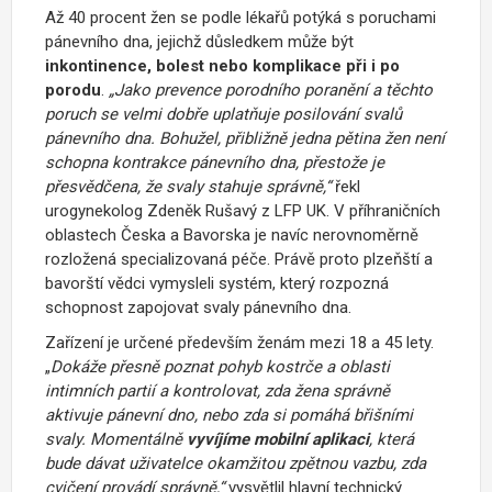
Až 40 procent žen se podle lékařů potýká s poruchami
pánevního dna, jejichž důsledkem může být
inkontinence, bolest nebo komplikace při i po
porodu
.
„Jako prevence porodního poranění a těchto
poruch se velmi dobře uplatňuje posilování svalů
pánevního dna. Bohužel, přibližně jedna pětina žen není
schopna kontrakce pánevního dna, přestože je
přesvědčena, že svaly stahuje správně,“
řekl
urogynekolog Zdeněk Rušavý z LFP UK. V příhraničních
oblastech Česka a Bavorska je navíc nerovnoměrně
rozložená specializovaná péče. Právě proto plzeňští a
bavorští vědci vymysleli systém, který rozpozná
schopnost zapojovat svaly pánevního dna.
Zařízení je určené především ženám mezi 18 a 45 lety.
„
Dokáže přesně poznat pohyb kostrče a oblasti
intimních partií a kontrolovat, zda žena správně
aktivuje pánevní dno, nebo zda si pomáhá břišními
svaly. Momentálně
vyvíjíme mobilní aplikaci
, která
bude dávat uživatelce okamžitou zpětnou vazbu, zda
cvičení provádí správně,“
vysvětlil hlavní technický