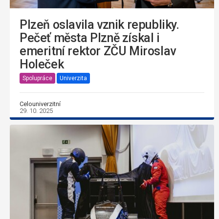
Plzeň oslavila vznik republiky.
Pečeť města Plzně získal i
emeritní rektor ZČU Miroslav
Holeček
Spolupráce
Univerzita
Celouniverzitní
29. 10. 2025