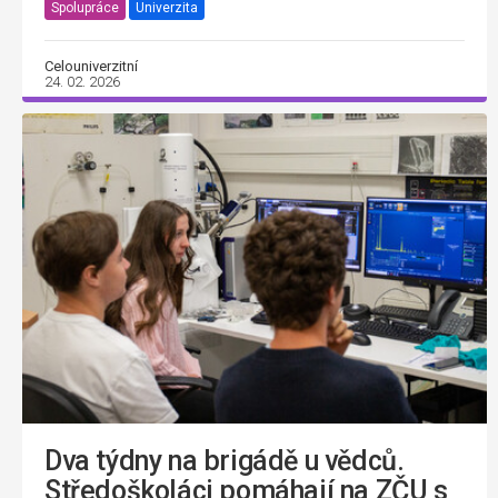
Spolupráce
Univerzita
Celouniverzitní
24. 02. 2026
Dva týdny na brigádě u vědců.
Středoškoláci pomáhají na ZČU s