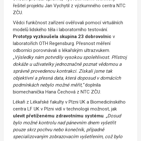
řešitel projektu Jan Vychytil z výzkumného centra NTC
ZČU.
Vědci funkčnost zařízení ověřovali pomocí virtuálních
modelů lidského těla i laboratorního testování.
Prototyp vyzkoušela skupina 23 dobrovolnic
v
laboratořích OTH Regensburg. Přesnost měření
odborníci porovnávali s lékařským ultrazvukem.
„Výsledky nám potvrdily vysokou spolehlivost. Přístroj
dokáže u uživatelky jednoznačně poznat vědomou a
správně provedenou kontrakci. Získali jsme tak
objektivní a přesná data, která doposud v domácích
podmínkách nebylo možné měřit,“
doplnila
biomechanička Hana Čechová z NTC ZČU.
Lékaři z Lékařské fakulty v Plzni UK a Biomedicínského
centra LF UK v Plzni vidí v technologii možnost, jak
ulevit přetíženému zdravotnímu systému
.
„Dosud
bylo možné kontrolu nad pánevním dnem vyšetřit
pouze skrz pochvu nebo konečník, případně
specializovaným zobrazovacím vyšetřením, což bylo