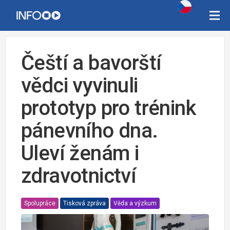
Čeští a bavorští
vědci vyvinuli
prototyp pro trénink
pánevního dna.
Uleví ženám i
zdravotnictví
Spolupráce
Tisková zpráva
Věda a výzkum