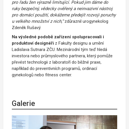
pro řadu žen výrazně limitující. Pokud jim dáme do
ruky bezpečný, vědecky ověřený a neinvazivní nástroj
pro domácí použití, dokážeme předejít rozvoji poruchy
u velkého množství z nich,“
zdůraznil urogynekolog
Zdeněk Rušavý.
Na
výsledné podobě zařízení spolupracovali i
produktoví designéři
z Fakulty designu a umění
Ladislava Sutnara ZČU. Mezinárodní tým teď hledá
investora nebo průmyslového partnera, který pomůže
převést technologii z laboratoří do běžné praxe,
například do preventivních programů, ordinací
gynekologů nebo fitness center.
Galerie