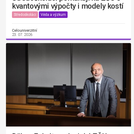
kvantovými výpočty i modely kostí
Středoškoláci
Věda a výzkum
Celouniverzitní
23. 07. 2026