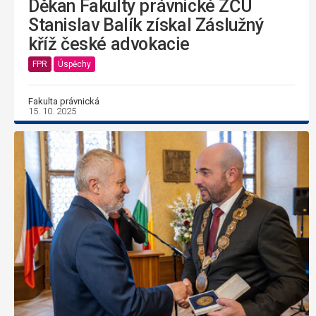
Děkan Fakulty právnické ZČU
Stanislav Balík získal Záslužný
kříž české advokacie
FPR
Úspěchy
Fakulta právnická
15. 10. 2025