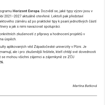
programu
Horizont Evropa
. Dozvědí se, jaké typy výzev jsou v
 2021–2027 aktuálně otevřené. Lektoři pak představí
ektového záměru až po praktické tipy k psaní jednotlivých částí
rtnery a jak s nimi navazovat spolupráci.
onkrétních zkušeností z přípravy a hodnocení projektů v
 na úspěch.
ulty aplikovaných věd Západočeské univerzity v Plzni. Je
mují, ale i pro zkušenější řešitele, kteří chtějí své dovednosti
ásit se mohou všichni zájemci a zájemkyně ze ZČU
26.
Martina Batková