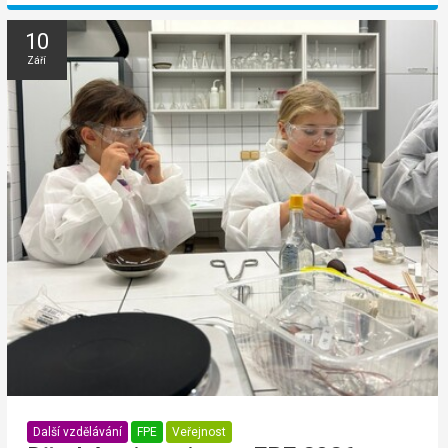
10
Září
Další vzdělávání
FPE
Veřejnost