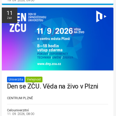
19. 09. 2026, 09:00
11
Září
Univerzita
Veřejnost
Den se ZČU. Věda na živo v Plzni
CENTRUM PLZNĚ
Celouniverzitní
11. 09. 2026, 08:00