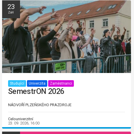
23
Září
Studující
Univerzita
Zaměstnanci
SemestrON 2026
NÁDVOŘÍ PLZEŇSKÉHO PRAZDROJE
Celouniverzitní
23. 09. 2026, 16:00