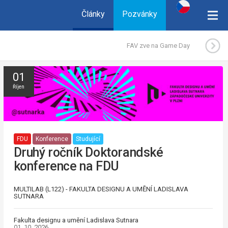
Články
Pozvánky
FAV zve na Game Day
01
Říjen
FDU
Konference
Studující
Druhý ročník Doktorandské
konference na FDU
MULTILAB (L122) - FAKULTA DESIGNU A UMĚNÍ LADISLAVA
SUTNARA
Fakulta designu a umění Ladislava Sutnara
01. 10. 2026