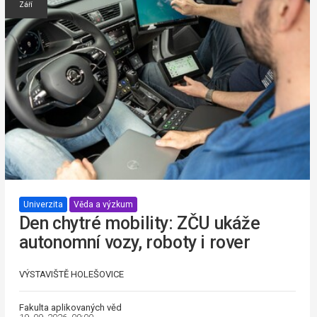
Září
Univerzita
Věda a výzkum
Den chytré mobility: ZČU ukáže
autonomní vozy, roboty i rover
VÝSTAVIŠTĚ HOLEŠOVICE
Fakulta aplikovaných věd