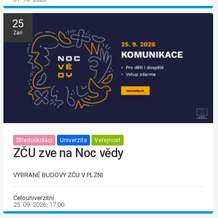
25
Září
Středoškoláci
Univerzita
Veřejnost
ZČU zve na Noc vědy
VYBRANÉ BUDOVY ZČU V PLZNI
Celouniverzitní
25. 09. 2026, 17:00