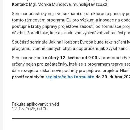
Kontakt:
Mgr. Monika Mundilová, mundil@fav.zcu.cz
Seminář účastníky nejprve seznámí se strukturou a principy 
tomto rámcovém programu EU pro výzkum a inovace na období
postupné kroky přípravy projektové žádosti, od formulace proj
návrhu. Poradí také, kde a jak aktivně vyhledávat zahraniční pa
Součástí semináře Jak na Horizont Evropa bude také sdílení k
programu, včetně častých chyb a doporučení, jak zvýšit šanci
Seminář se koná
v úterý 12. května od 9:00
v prostorách Fak
určený nejen pro začátečníky, kteří se s programem teprve sezna
dále rozvíjet a získat nové podněty pro přípravu projektů. Hl
prostřednictvím
registračního formuláře
do 30. dubna 20
Fakulta aplikovaných věd
12. 05. 2026, 09:00