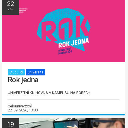
22
Září
Studující
Univerzita
Rok jedna
UNIVERZITNÍ KNIHOVNA V KAMPUSU NA BORECH
Celouniverzitní
22. 09. 2026, 13:00
19