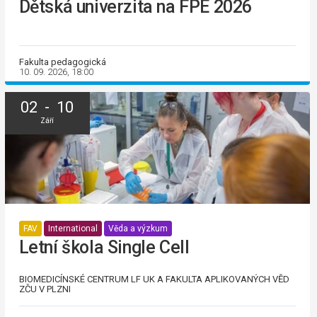
Dětská univerzita na FPE 2026
Fakulta pedagogická
10. 09. 2026, 18:00
02 - 10
Září
FAV
International
Věda a výzkum
Letní škola Single Cell
BIOMEDICÍNSKÉ CENTRUM LF UK A FAKULTA APLIKOVANÝCH VĚD
ZČU V PLZNI