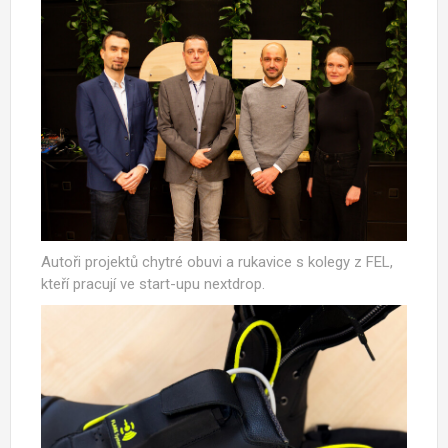
Autoři projektů chytré obuvi a rukavice s kolegy z FEL,
kteří pracují ve start-upu nextdrop.