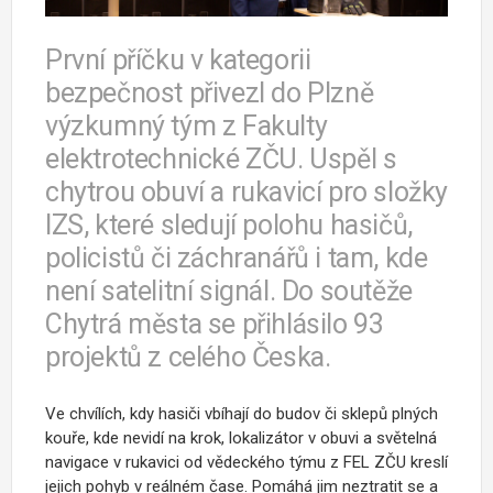
První příčku v kategorii
bezpečnost přivezl do Plzně
výzkumný tým z Fakulty
elektrotechnické ZČU. Uspěl s
chytrou obuví a rukavicí pro složky
IZS, které sledují polohu hasičů,
policistů či záchranářů i tam, kde
není satelitní signál. Do soutěže
Chytrá města se přihlásilo 93
projektů z celého Česka.
Ve chvílích, kdy hasiči vbíhají do budov či sklepů plných
kouře, kde nevidí na krok, lokalizátor v obuvi a světelná
navigace v rukavici od vědeckého týmu z FEL ZČU kreslí
jejich pohyb v reálném čase. Pomáhá jim neztratit se a