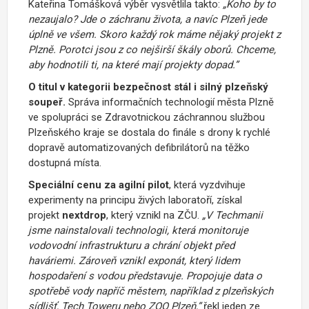
Kateřina Tomášková výběr vysvětlila takto:
„Koho by to
nezaujalo? Jde o záchranu života, a navíc Plzeň jede
úplně ve všem. Skoro každý rok máme nějaký projekt z
Plzně. Porotci jsou z co nejširší škály oborů. Chceme,
aby hodnotili ti, na které mají projekty dopad.”
O titul v kategorii bezpečnost stál i silný plzeňský
soupeř.
Správa informačních technologií města Plzně
ve spolupráci se Zdravotnickou záchrannou službou
Plzeňského kraje se dostala do finále s drony k rychlé
dopravě automatizovaných defibrilátorů na těžko
dostupná místa.
Speciální cenu za agilní pilot
, která vyzdvihuje
experimenty na principu živých laboratoří, získal
projekt
nextdrop
, který vznikl na ZČU.
„V Techmanii
jsme nainstalovali technologii, která monitoruje
vodovodní infrastrukturu a chrání objekt před
haváriemi. Zároveň vznikl exponát, který lidem
hospodaření s vodou představuje. Propojuje data o
spotřebě vody napříč městem, například z plzeňských
sídlišť, Tech Toweru nebo ZOO Plzeň,”
řekl jeden ze