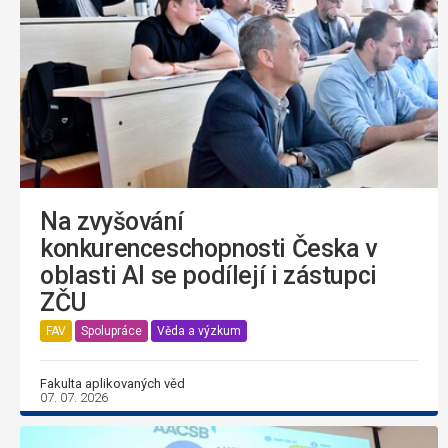
Na zvyšování
konkurenceschopnosti Česka v
oblasti AI se podílejí i zástupci
ZČU
FAV
Spolupráce
Věda a výzkum
Fakulta aplikovaných věd
07. 07. 2026