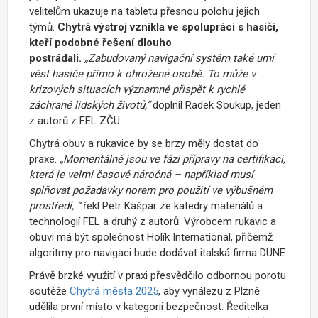
velitelům ukazuje na tabletu přesnou polohu jejich
týmů.
Chytrá výstroj vznikla ve spolupráci s hasiči,
kteří podobné řešení dlouho
postrádali.
„Zabudovaný navigační systém také umí
vést hasiče přímo k ohrožené osobě. To může v
krizových situacích významně přispět k rychlé
záchraně lidských životů,“
doplnil Radek Soukup, jeden
z autorů z FEL ZČU.
Chytrá obuv a rukavice by se brzy měly dostat do
praxe.
„Momentálně jsou ve fázi přípravy na certifikaci,
která je velmi časově náročná – například musí
splňovat požadavky norem pro použití ve výbušném
prostředí,
“
řekl Petr Kašpar ze katedry materiálů a
technologií FEL a druhý z autorů. Výrobcem rukavic a
obuvi má být společnost
Holík International, přičemž
algoritmy pro navigaci bude dodávat italská firma DUNE.
Právě brzké využití v praxi přesvědčilo odbornou porotu
soutěže
Chytrá města 2025
, aby vynálezu z Plzně
udělila první místo v kategorii bezpečnost. Ředitelka