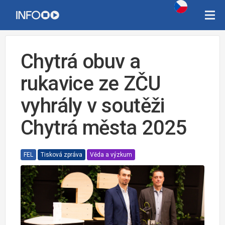
Chytrá obuv a
rukavice ze ZČU
vyhrály v soutěži
Chytrá města 2025
FEL
Tisková zpráva
Věda a výzkum