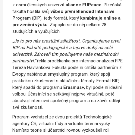
z osmi členských univerzit
aliance EUPeace
. Plzeňská
fakulta hostila svůj
vůbec první Blended Intensive
Program
(BIP), tedy formát, který
kombinuje online a
prezenční výuku
. Zapojilo se do něj celkem 28
studujících a vyučujících.
„Je to pro nás prestižní záležitost. Organizujeme první
BIP na Fakultě pedagogické a teprve druhý na celé
univerzitě. Zároveň tím posilujeme naše mezinárodní
partnerství,“
řekla proděkanka pro internacionalizaci FPE
Tereza Havránková. Fakulta podle ní chtěla partnerům z
Evropy nabídnout smysluplný program, který spojí
praktickou zkušenost s aktuálními tématy. Formát BIP,
který spadá do programu
Erasmus+
, byl podle ní ideální
volbou. Účastníci se setkávají nejprve virtuálně, poté
absolvují intenzivní společný program a na závěr sdílejí
své zkušenosti.
Program vycházel ze dvou projektů Technologické
agentury ČR, virtuální třídy a virtuální terénní výuky.
Namísto teorie si účastníci rovnou vyzkoušeli roli