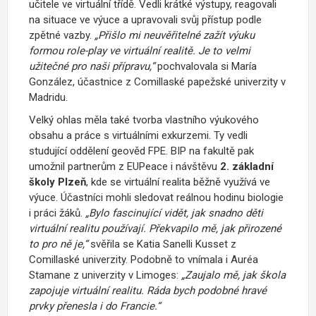
učitele ve virtuální třídě. Vedli krátké výstupy, reagovali
na situace ve výuce a upravovali svůj přístup podle
zpětné vazby.
„Přišlo mi neuvěřitelné zažít výuku
formou role-play ve virtuální realitě. Je to velmi
užitečné pro naši přípravu,“
pochvalovala si María
González, účastnice z Comillaské papežské univerzity v
Madridu.
Velký ohlas měla také tvorba vlastního výukového
obsahu a práce s virtuálními exkurzemi. Ty vedli
studující oddělení geověd FPE. BIP na fakultě pak
umožnil partnerům z EUPeace i návštěvu
2. základní
školy Plzeň
, kde se virtuální realita běžně využívá ve
výuce. Účastníci mohli sledovat reálnou hodinu biologie
i práci žáků.
„Bylo fascinující vidět, jak snadno děti
virtuální realitu používají. Překvapilo mě, jak přirozené
to pro ně je,“
svěřila se Katia Sanelli Kusset z
Comillaské univerzity. Podobně to vnímala i Auréa
Stamane z univerzity v Limoges:
„Zaujalo mě, jak škola
zapojuje virtuální realitu. Ráda bych podobné hravé
prvky přenesla i do Francie.“