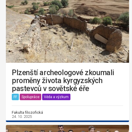
Plzenští archeologové zkoumali
proměny života kyrgyzských
pastevců v sovětské éře
FF
Spolupráce
Věda a výzkum
Fakulta filozofická
24. 10. 2025