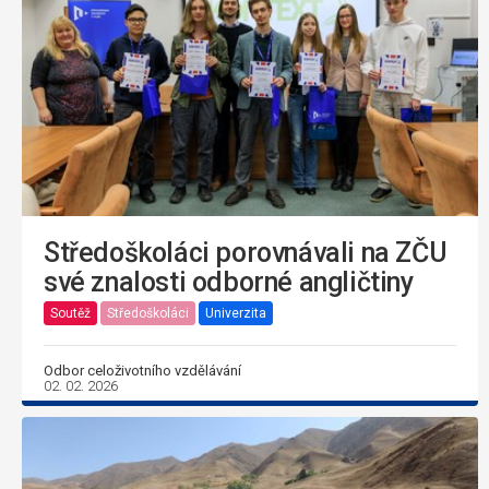
Středoškoláci porovnávali na ZČU
své znalosti odborné angličtiny
Soutěž
Středoškoláci
Univerzita
Odbor celoživotního vzdělávání
02. 02. 2026