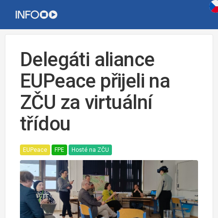
Delegáti aliance
EUPeace přijeli na
ZČU za virtuální
třídou
EUPeace
FPE
Hosté na ZČU