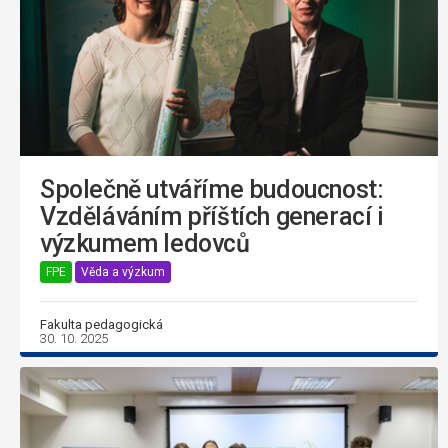
Společně utváříme budoucnost:
Vzděláváním příštích generací i
výzkumem ledovců
FPE
Věda a výzkum
Fakulta pedagogická
30. 10. 2025