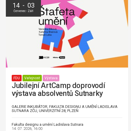
14 - 03
Červenec - Září
FDU
Veřejnost
Výstava
Jubilejní ArtCamp doprovodí
výstava absolventů Sutnarky
GALERIE INKUBÁTOR, FAKULTA DESIGNU A UMĚNÍ LADISLAVA
SUTNARA ZČU, UNIVERZITNÍ 28, PLZEŇ
Fakulta designu a umění Ladislava Sutnara
14. 07. 2026, 16:00