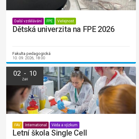
Další vzdělávání
FPE
Veřejnost
Dětská univerzita na FPE 2026
Fakulta pedagogická
10. 09. 2026, 18:00
02 - 10
Září
FAV
International
Věda a výzkum
Letní škola Single Cell