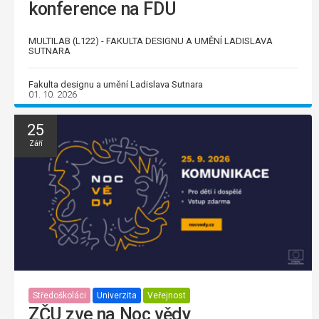
konference na FDU
MULTILAB (L122) - FAKULTA DESIGNU A UMĚNÍ LADISLAVA
SUTNARA
Fakulta designu a umění Ladislava Sutnara
01. 10. 2026
25
Září
Středoškoláci
Univerzita
Veřejnost
ZČU zve na Noc vědy