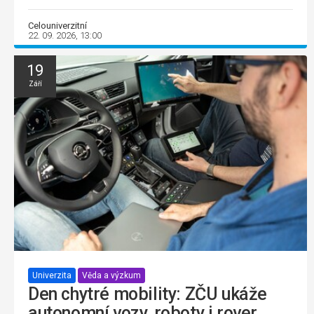
Celouniverzitní
22. 09. 2026, 13:00
19
Září
Univerzita
Věda a výzkum
Den chytré mobility: ZČU ukáže
autonomní vozy, roboty i rover