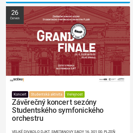
26
Červen
Koncert
Studentská aktivita
Veřejnost
Závěrečný koncert sezóny
Studentského symfonického
orchestru
VELKÉ DIVADLO DJKT, SMETANOVY SADY 16, 301 00, PLZEŇ