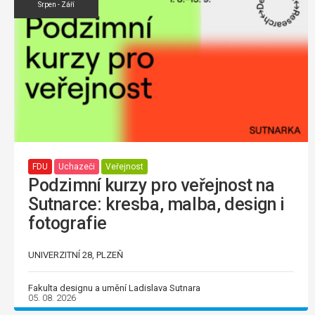
Srpen - Září
FDU
Uchazeči
Veřejnost
Podzimní kurzy pro veřejnost na
Sutnarce: kresba, malba, design i
fotografie
UNIVERZITNÍ 28, PLZEŇ
Fakulta designu a umění Ladislava Sutnara
05. 08. 2026