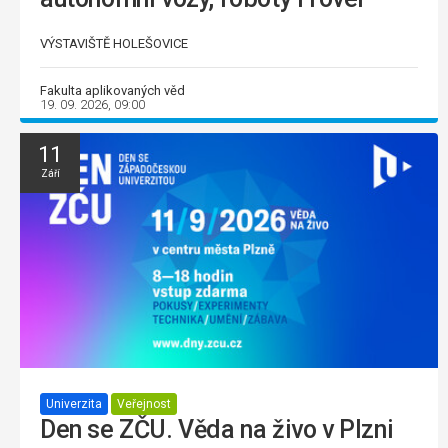
VÝSTAVIŠTĚ HOLEŠOVICE
Fakulta aplikovaných věd
19. 09. 2026, 09:00
11
Září
Univerzita
Veřejnost
Den se ZČU. Věda na živo v Plzni