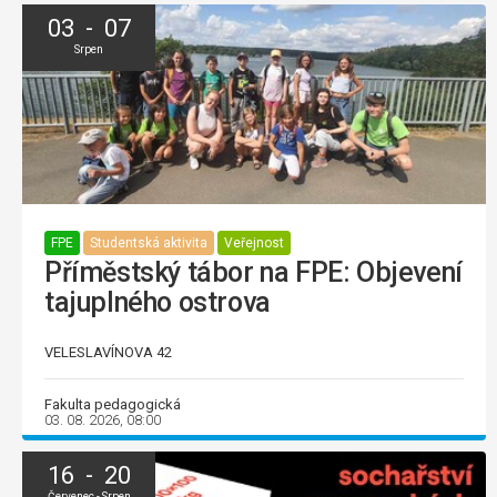
03 - 07
Srpen
FPE
Studentská aktivita
Veřejnost
Příměstský tábor na FPE: Objevení
tajuplného ostrova
VELESLAVÍNOVA 42
Fakulta pedagogická
03. 08. 2026, 08:00
16 - 20
Červenec - Srpen