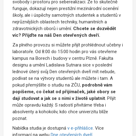
svobody i prostoru pro seberealizaci. Že to skutečně
funguje, dokazují nejen prestižní mezinárodní ocenění
školy, ale i úspěchy samotných studentek a studentů
v
nejrůznějších oblastech techniky, humanitních a
zdravotnických oborů i umění.
Chcete se dozvědět
víc? Přijďte na náš Den otevřených dveří.
Za plného provozu si můžete přijít prohlédnout
učebny i
laboratoře. Od 8:00 do 15:00 hodin pro vás otevřeme
kampus na Borech i budovy v centru Plzně. Fakulta
designu a umění Ladislava Sutnara sice v poslední
lednové úterý svůj Den otevřených dveří mít nebude,
podívat se na výtvory studentů ale můžete i tam. A
pokud
přemýšlíte o studiu na ZČU,
podrobně vám
popíšeme, co čekat od přijímaček, jaké obory se
dají studovat a jak se s nimi v životě uplatnit
. Přijít
může opravdu každý. S radostí přivítáme třeba i
absolventy a kohokoliv, kdo chce univerzitu blíže
poznat.
Nabídka studia je dostupná
v e-přihlášce
. Více
informací na webu
Dne otevřených dveří
.