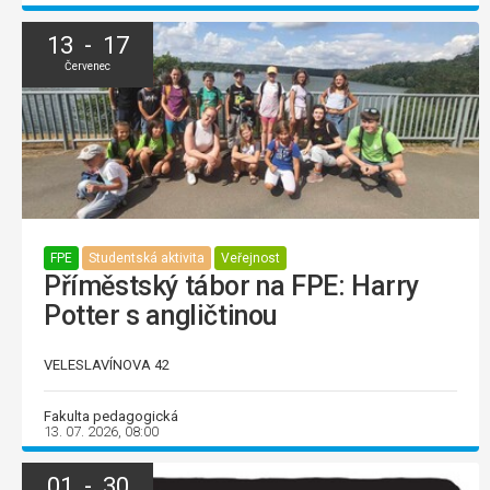
13 - 17
Červenec
FPE
Studentská aktivita
Veřejnost
Příměstský tábor na FPE: Harry
Potter s angličtinou
VELESLAVÍNOVA 42
Fakulta pedagogická
13. 07. 2026, 08:00
01 - 30