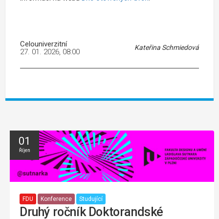
Celouniverzitní
Kateřina Schmiedová
27. 01. 2026, 08:00
01
Říjen
FDU
Konference
Studující
Druhý ročník Doktorandské