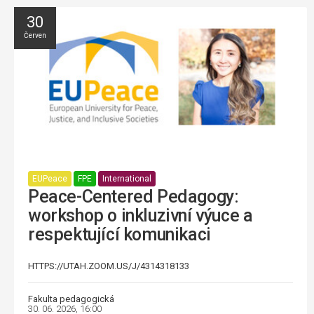
30
Červen
EUPeace
FPE
International
Peace-Centered Pedagogy:
workshop o inkluzivní výuce a
respektující komunikaci
HTTPS://UTAH.ZOOM.US/J/4314318133
Fakulta pedagogická
30. 06. 2026, 16:00