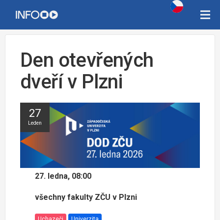
Den otevřených
dveří v Plzni
27
Leden
27. ledna, 08:00
všechny fakulty ZČU v Plzni
Uchazeči
Univerzita