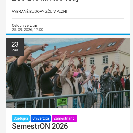
VYBRANÉ BUDOVY ZČU V PLZNI
Celouniverzitní
25. 09. 2026, 17:00
23
Září
Studující
Univerzita
Zaměstnanci
SemestrON 2026