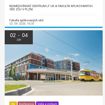
BIOMEDICÍNSKÉ CENTRUM LF UK A FAKULTA APLIKOVANÝCH
VĚD ZČU V PLZNI
Fakulta aplikovaných věd
02. 09. 2026, 16:00
02 - 04
Září
FAV
Konference
Věda a výzkum