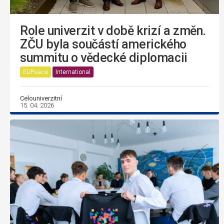
Role univerzit v době krizí a změn.
ZČU byla součástí amerického
summitu o vědecké diplomacii
EUPeace
International
Celouniverzitní
15. 04. 2026