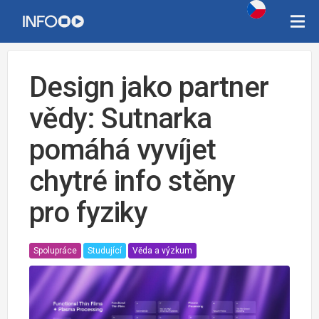
Design jako partner
vědy: Sutnarka
pomáhá vyvíjet
chytré info stěny
pro fyziky
Spolupráce
Studující
Věda a výzkum