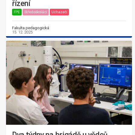
řízení
FPE
Středoškoláci
Uchazeči
Fakulta pedagogická
15. 12. 2025
Dva týdny na brigádě u vědců.