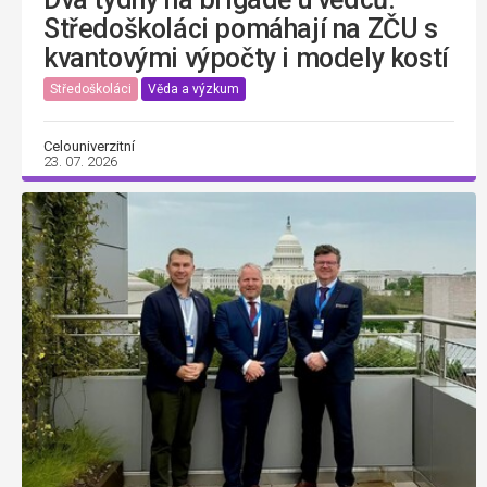
Středoškoláci pomáhají na ZČU s
kvantovými výpočty i modely kostí
Středoškoláci
Věda a výzkum
Celouniverzitní
23. 07. 2026