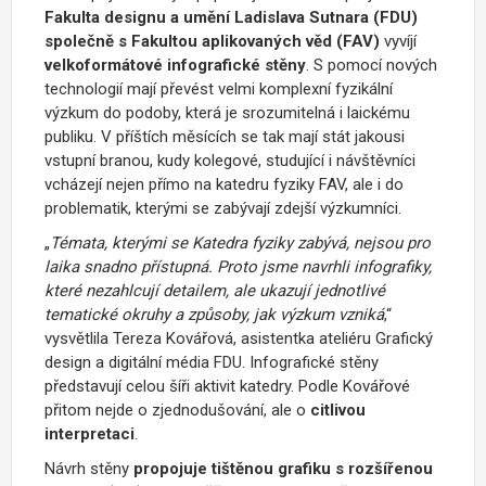
Fakulta designu a umění Ladislava Sutnara (FDU)
společně s Fakultou aplikovaných věd (FAV)
vyvíjí
velkoformátové infografické stěny
. S pomocí nových
technologií mají převést velmi komplexní fyzikální
výzkum do podoby, která je srozumitelná i laickému
publiku. V příštích měsících se tak mají stát jakousi
vstupní branou, kudy kolegové, studující i návštěvníci
vcházejí nejen přímo na katedru fyziky FAV, ale i do
problematik, kterými se zabývají zdejší výzkumníci.
„
Témata, kterými se Katedra fyziky zabývá, nejsou pro
laika snadno přístupná. Proto jsme navrhli infografiky,
které nezahlcují detailem, ale ukazují jednotlivé
tematické okruhy a způsoby, jak výzkum vzniká
,“
vysvětlila Tereza Kovářová,
asistentka ateliéru Grafický
design a digitální média FDU.
Infografické stěny
představují celou šíři aktivit katedry. Podle Kovářové
přitom nejde o zjednodušování, ale o
citlivou
interpretaci
.
Návrh stěny
propojuje tištěnou grafiku s rozšířenou