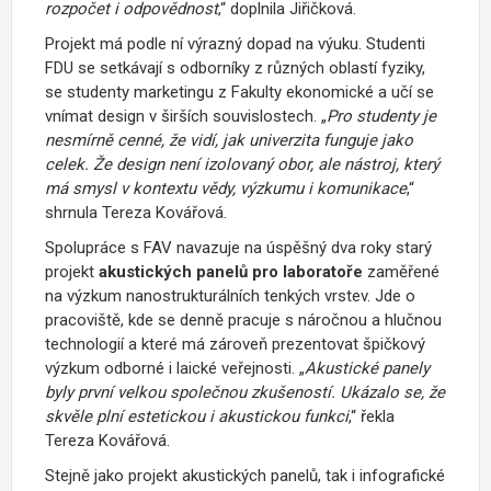
rozpočet i odpovědnost
,“ doplnila Jiřičková.
Projekt má podle ní výrazný dopad na výuku. Studenti
FDU se setkávají s odborníky z různých oblastí fyziky,
se studenty marketingu z Fakulty ekonomické a učí se
vnímat design v širších souvislostech. „
Pro studenty je
nesmírně cenné, že vidí, jak univerzita funguje jako
celek. Že design není izolovaný obor, ale nástroj, který
má smysl v kontextu vědy, výzkumu i komunikace
,“
shrnula Tereza Kovářová.
Spolupráce s FAV navazuje na úspěšný dva roky starý
projekt
akustických panelů
pro laboratoře
zaměřené
na výzkum nanostrukturálních tenkých vrstev. Jde o
pracoviště, kde se denně pracuje s náročnou a hlučnou
technologií a které má zároveň prezentovat špičkový
výzkum odborné i laické veřejnosti. „
Akustické panely
byly první velkou společnou zkušeností. Ukázalo se, že
skvěle plní estetickou i akustickou funkci
,“ řekla
Tereza Kovářová.
Stejně jako projekt akustických panelů, tak i infografické