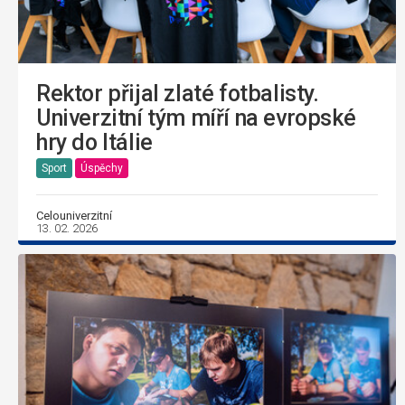
Rektor přijal zlaté fotbalisty.
Univerzitní tým míří na evropské
hry do Itálie
Sport
Úspěchy
Celouniverzitní
13. 02. 2026