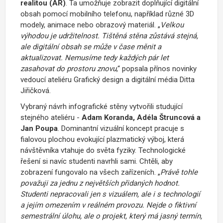
realitou (AR)
. Ta umožňuje zobrazit doplňující digitální
obsah pomocí mobilního telefonu, například různé 3D
modely, animace nebo obrazový materiál. „
Velkou
výhodou je udržitelnost. Tištěná stěna zůstává stejná,
ale digitální obsah se může v čase měnit a
aktualizovat. Nemusíme tedy každých pár let
zasahovat do prostoru znovu
,“ popsala přínos novinky
vedoucí ateliéru Grafický design a digitální média Ditta
Jiřičková.
Vybraný návrh infografické stěny vytvořili studující
stejného ateliéru -
Adam Koranda, Adéla Štruncová a
Jan Poupa
. Dominantní vizuální koncept pracuje s
fialovou plochou evokující plazmatický výboj, která
návštěvníka vtahuje do světa fyziky. Technologické
řešení si navíc studenti navrhli sami. Chtěli, aby
zobrazení fungovalo na všech zařízeních. „
Právě tohle
považuji za jednu z největších přidaných hodnot.
Studenti nepracovali jen s vizuálem, ale i s technologií
a jejím omezením v reálném provozu.
Nejde o fiktivní
semestrální úlohu, ale o projekt, který má jasný termín,