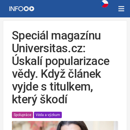
Speciál magazínu
Universitas.cz:
Úskalí popularizace
vědy. Když článek
vyjde s titulkem,
který škodí
Spolupráce
Věda a výzkum