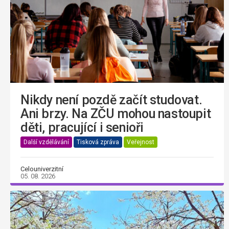
Nikdy není pozdě začít studovat.
Ani brzy. Na ZČU mohou nastoupit
děti, pracující i senioři
Další vzdělávání
Tisková zpráva
Veřejnost
Celouniverzitní
05. 08. 2026