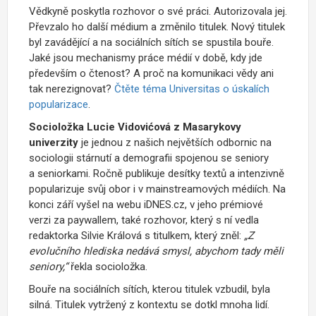
Vědkyně poskytla rozhovor o své práci. Autorizovala jej.
Převzalo ho další médium a změnilo titulek. Nový titulek
byl zavádějící a na sociálních sítích se spustila bouře.
Jaké jsou mechanismy práce médií v době, kdy jde
především o čtenost? A proč na komunikaci vědy ani
tak nerezignovat?
Čtěte téma Universitas o úskalích
popularizace
.
Socioložka Lucie Vidovićová z Masarykovy
univerzity
je jednou z našich největších odbornic na
sociologii stárnutí a demografii spojenou se seniory
a seniorkami. Ročně publikuje desítky textů a intenzivně
popularizuje svůj obor i v mainstreamových médiích. Na
konci září vyšel na webu iDNES.cz, v jeho prémiové
verzi za paywallem, také rozhovor, který s ní vedla
redaktorka Silvie Králová s titulkem, který zněl:
„Z
evolučního hlediska nedává smysl, abychom tady měli
seniory,“
řekla socioložka.
Bouře na sociálních sítích, kterou titulek vzbudil, byla
silná. Titulek vytržený z kontextu se dotkl mnoha lidí.