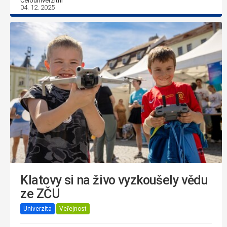
Celouniverzitní
04. 12. 2025
Klatovy si na živo vyzkoušely vědu
ze ZČU
Univerzita
Veřejnost