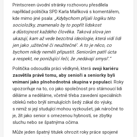
Printscreen úvodní stránky rozhovoru přesdílela
například politička SPD Karla Maříková s komentářem,
kde mimo jiné psala:
„Kdybychom přijali logiku této
socioložky, znamenalo by to popřít lidskost
a důstojnost každého člověka. Taková slova jen
ukazují, kam až vede bezcitná ideologie, která vidí lidi
jen jako ‚užitečné či neužitečné‘. A to je něco, co
bychom nikdy neměli připustit. Seniorům patří úcta
a respekt, ne ponižující řeči, že ‚nedávají smysl‘.“
Politička odsoudila práci vědkyně, která
svoji kariéru
zasvětila právě tomu, aby senioři a seniorky byli
vnímaní jako plnohodnotná skupina v populaci
. Roky
upozorňuje na to, co jako společnost pro stárnoucí lidi
děláme a neděláme, včetně třeba zavedení speciálních
obleků nebo brýlí simulujících šedý zákal do výuky,
s nimiž si její studující mohou vyzkoušet, jak náročné to
je, žít jako senior s omezenou hybností, se zbytky
sluchu nebo se špatnýma očima.
Může jeden špatný titulek ohrozit roky práce spojené