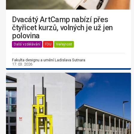
Dvacátý ArtCamp nabízí přes
čtyřicet kurzů, volných je už jen
polovina
Další vzdělávání
FDU
Veřejnost
Fakulta designu a umění Ladislava Sutnara
17. 03. 2026