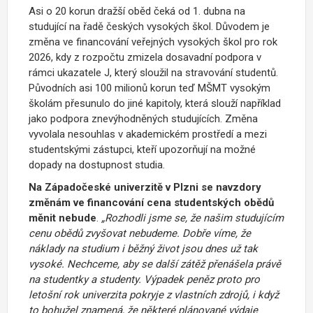
Asi o 20 korun dražší oběd čeká od 1. dubna na
studující na řadě českých vysokých škol. Důvodem je
změna ve financování veřejných vysokých škol pro rok
2026, kdy z rozpočtu zmizela dosavadní podpora v
rámci ukazatele J, který sloužil na stravování studentů.
Původních asi 100 milionů korun teď MŠMT vysokým
školám přesunulo do jiné kapitoly, která slouží například
jako podpora znevýhodněných studujících. Změna
vyvolala nesouhlas v akademickém prostředí a mezi
studentskými zástupci, kteří upozorňují na možné
dopady na dostupnost studia.
Na Západočeské univerzitě v Plzni se navzdory
změnám ve financování cena studentských obědů
měnit nebude
.
„Rozhodli jsme se, že našim studujícím
cenu obědů zvyšovat nebudeme. Dobře víme, že
náklady na studium i běžný život jsou dnes už tak
vysoké. Nechceme, aby se další zátěž přenášela právě
na studentky a studenty. Výpadek peněz proto pro
letošní rok univerzita pokryje z vlastních zdrojů, i když
to bohužel znamená, že některé plánované výdaje