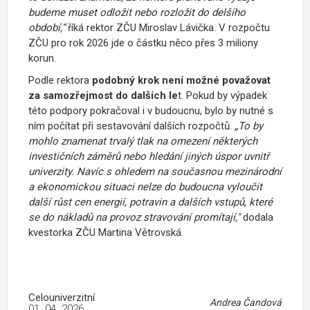
budeme muset odložit nebo rozložit do delšího
období,“
říká rektor ZČU Miroslav Lávička.
V rozpočtu
ZČU pro rok 2026 jde o částku něco přes 3 miliony
korun.
Podle rektora
podobný krok není možné považovat
za samozřejmost do dalších le
t. Pokud by výpadek
této podpory pokračoval i v budoucnu, bylo by nutné s
ním počítat při sestavování dalších rozpočtů.
„To by
mohlo znamenat trvalý tlak na omezení některých
investičních záměrů nebo hledání jiných úspor uvnitř
univerzity. Navíc s ohledem na současnou mezinárodní
a ekonomickou situaci nelze do budoucna vyloučit
další růst cen energií, potravin a dalších vstupů, které
se do nákladů na provoz stravování promítají,"
dodala
kvestorka ZČU Martina Větrovská.
Celouniverzitní
Andrea Čandová
01. 04. 2026