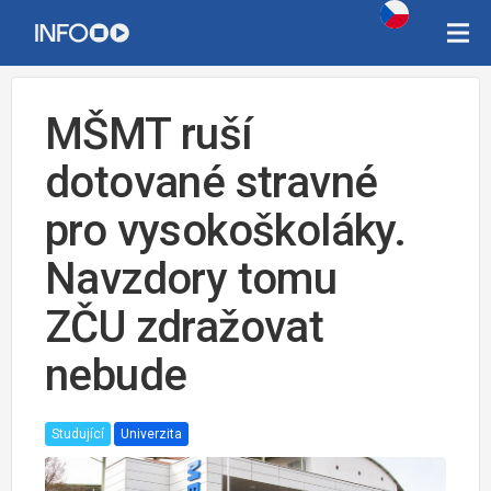
MŠMT ruší
dotované stravné
pro vysokoškoláky.
Navzdory tomu
ZČU zdražovat
nebude
Studující
Univerzita