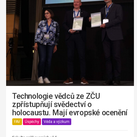
Technologie vědců ze ZČU
zpřístupňují svědectví o
holocaustu. Mají evropské ocenění
FAV
Úspěchy
Věda a výzkum