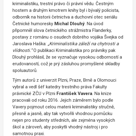
kriminalistiku, trestní právo či právní vědu. Čestným
hostem a druhým kmotrem knihy byl i bývalý policista,
odborník na historii četnictva a duchovní otec seriálu
Četnické humoresky
Michal Dlouhý
. Na úvod
připomněl slova četnického strážmistra Flanderky,
postavy z románu o osudech dobrého vojáka Švejka od
Jaroslava Haška:
„Kriminalistika záleží na chytrosti a
vlídnosti.“
O publikaci Kriminalistika pro právníky pak
Dlouhý prohlásil, že se vyznačuje vysokou odborností a
erudovaností, což je prý zásluhou promyšlené skladby
spoluautorů.
Tým autorů z univerzit Plzni, Praze, Brně a Olomouci
vybral a vedl šéf katedry trestního práva Fakulty
právnické ZČU v Plzni
František Vavera
. Na knize
pracovali od roku 2016. Jejich záměrem bylo podle
Vavery pojmout celou materii kriminalistiky stručně,
přesně a jasně, aby tak vytvořili vhodnou pomůcku
nejen pro studenty středních, ale zejména vysokých
škol a zároveň, aby poskytli vhodný nástroj i pro
samotnou praxi.