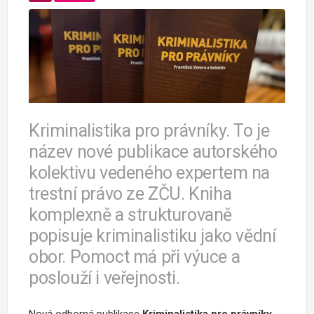
Kriminalistika pro právníky. To je
název nové publikace autorského
kolektivu vedeného expertem na
trestní právo ze ZČU. Kniha
komplexně a strukturovaně
popisuje kriminalistiku jako vědní
obor. Pomoct má při výuce a
poslouží i veřejnosti.
Nová odborná publikace
Kriminalistika pro právníky
,