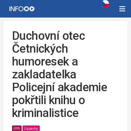
Duchovní otec
Četnických
humoresek a
zakladatelka
Policejní akademie
pokřtili knihu o
kriminalistice
FPR
Úspěchy