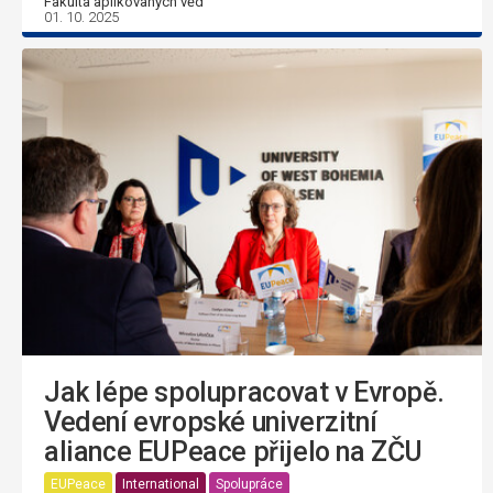
Fakulta aplikovaných věd
01. 10. 2025
Jak lépe spolupracovat v Evropě.
Vedení evropské univerzitní
aliance EUPeace přijelo na ZČU
EUPeace
International
Spolupráce