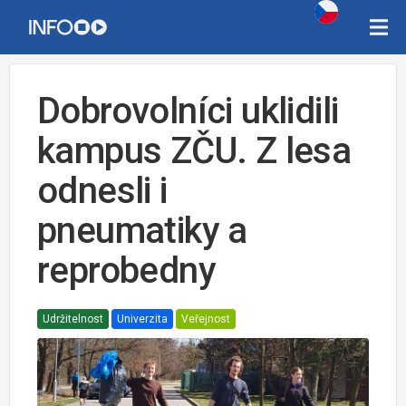
Dobrovolníci uklidili
kampus ZČU. Z lesa
odnesli i
pneumatiky a
reprobedny
Udržitelnost
Univerzita
Veřejnost