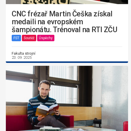
CNC frézař Martin Češka získal
medaili na evropském
šampionátu. Trénoval na RTI ZČU
FST
Soutěž
Úspěchy
Fakulta strojní
23. 09. 2025