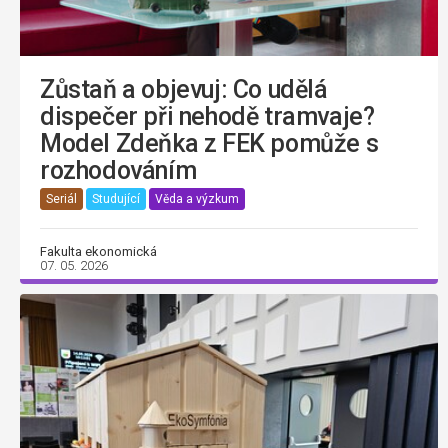
Zůstaň a objevuj: Co udělá
dispečer při nehodě tramvaje?
Model Zdeňka z FEK pomůže s
rozhodováním
Seriál
Studující
Věda a výzkum
Fakulta ekonomická
07. 05. 2026