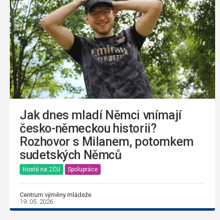
Jak dnes mladí Němci vnímají
česko-německou historii?
Rozhovor s Milanem, potomkem
sudetských Němců
Hosté na ZČU
Spolupráce
Centrum výměny mládeže
19. 05. 2026