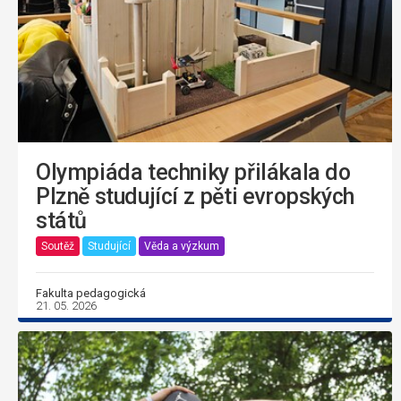
Olympiáda techniky přilákala do
Plzně studující z pěti evropských
států
Soutěž
Studující
Věda a výzkum
Fakulta pedagogická
21. 05. 2026