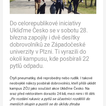
Do celorepublikové iniciativy
Ukliďme Česko se v sobotu 28.
března zapojily i dvě desítky
dobrovolníků ze Západočeské
univerzity v Plzni. Ti vyrazili do
okolí kampusu, kde posbírali 22
pytlů odpadu.
Čtyři pneumatiky, dvě reprobedny nebo rudlík. I takové
neobvyklé nálezy posbírali dobrovolníci, kteří přišli uklidit
kampus ZČU jako součást akce Ukliďme Česko. Na
sraz před rektorátem dorazilo 24 lidí, mezi nimi i tři děti.
„Po rozdání rukavic a pytlů se účastníci rozdělili do
menších skupin a pustili se do úklidu zhruba