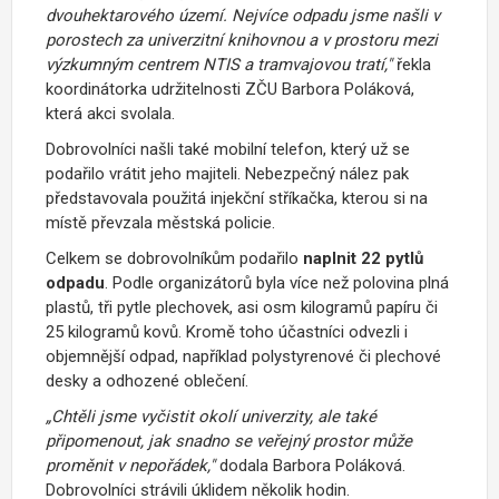
dvouhektarového území. Nejvíce odpadu jsme našli v
porostech za univerzitní knihovnou a v prostoru mezi
výzkumným centrem NTIS a tramvajovou tratí,"
řekla
koordinátorka udržitelnosti ZČU Barbora Poláková,
která akci svolala.
Dobrovolníci našli také mobilní telefon, který už se
podařilo vrátit jeho majiteli. Nebezpečný nález pak
představovala použitá injekční stříkačka, kterou si na
místě převzala městská policie.
Celkem se dobrovolníkům podařilo
naplnit 22 pytlů
odpadu
. Podle organizátorů byla více než polovina plná
plastů, tři pytle plechovek, asi osm kilogramů papíru či
25 kilogramů kovů. Kromě toho účastníci odvezli i
objemnější odpad, například polystyrenové či plechové
desky a odhozené oblečení.
„Chtěli jsme vyčistit okolí univerzity, ale také
připomenout, jak snadno se veřejný prostor může
proměnit v nepořádek,"
dodala Barbora Poláková.
Dobrovolníci strávili úklidem několik hodin.