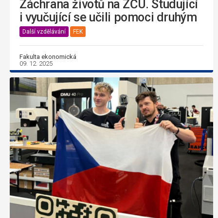
Záchrana životů na ZČU. Studující
i vyučující se učili pomoci druhým
Další vzdělávání
FEK
Fakulta ekonomická
09. 12. 2025