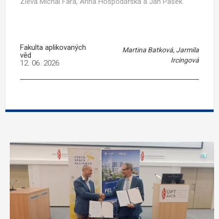
Zleva Michal Fara, Anna Hospodářská a Jan Pašek.
Fakulta aplikovaných
Martina Batková, Jarmila
věd
Ircingová
12. 06. 2026