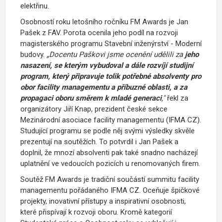
elektřinu.
Osobností roku letošního ročníku FM Awards je Jan
Pašek z FAV. Porota ocenila jeho podíl na rozvoji
magisterského programu Stavební inženýrství - Moderní
budovy.
„
Docentu Paškovi jsme ocenění udělili za
jeho
nasazení, se kterým vybudoval a dále rozvíjí studijní
program, který připravuje tolik potřebné absolventy pro
obor facility managementu a příbuzné oblasti, a za
propagaci oboru směrem k mladé generaci
,
"
řekl za
organizátory Jiří Knap, prezident české sekce
Mezinárodní asociace facility managementu (IFMA CZ).
Studující programu se podle něj svými výsledky skvěle
prezentují na soutěžích. To potvrdil i Jan Pašek a
doplnil, že mnozí absolventi pak také snadno nacházejí
uplatnění ve vedoucích pozicích u renomovaných firem.
Soutěž FM Awards je tradiční součástí summitu
facility
managementu pořádaného IFMA CZ. Oceňuje špičkové
projekty, inovativní přístupy a inspirativní osobnosti,
které přispívají k rozvoji oboru. Kromě kategorií