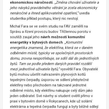
ekonomickou náročností.
„Změna chování uživatele a
jeho návyků pravidelného větrání je zcela ekonomicky
nenáročné a ihned aplikovatelné opatření,”
uvedla
studentka příklad postupu, který nic nestojí.
Michal Fara se ve svém studiu na FAV zaměřil na
Správu a řízení provozu budov. Tříčlennou porotu v
soutěži zaujal jeho
návrh možností komunitní
energetiky v bytových domech
.
„
Komunitní
energetika znamená, že elektřina, která se v daném
odběrném místě, typicky ve společných prostorách
domu, zrovna nespotřebuje, se sdílí dál do jednotlivých
bytů. Tam se podle předem daných pravidel rozdělí
mezi jednotlivé uživatele bytů,”
vysvětlil Fara. Obyvatelé
bytů mohou ušetřit nahrazením plynových kotlů
tepelnými čerpadly, úsporou ve sdílení přebytečné
elektřiny nebo přechodem na takzvané jednotné
odběrné místo, kdy elektřinu nakupuje celý dům jako
jeden odběratel. Své návrhy si student ověřil přímo v
praxi v bytovém domě v Rokycanech, kde už solární
elektrárna a tepelná čerpadla fungují a byty běžně sdílejí