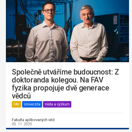
Společně utváříme budoucnost: Z
doktoranda kolegou. Na FAV
fyzika propojuje dvě generace
vědců
FAV
Univerzita
Věda a výzkum
Fakulta aplikovaných věd
03. 11. 2025