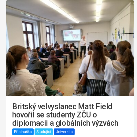
Britský velvyslanec Matt Field
hovořil se studenty ZČU o
diplomacii a globálních výzvách
Přednáška
Studující
Univerzita