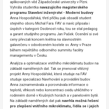
aplikovaných věd Západočeské univerzity v Plzni.
Vyhrála studentka
navazujícího magisterského
programu Stavební inženýrství - Moderní budovy
Anna Hospodářská, třetí příčku pak obsadil student
stejného oboru Michal Fara. FAV si navíc připsala i
úspěch v kategorii Osobnost roku, tou se stal pedagog
a garant studijního programu Jan Pašek. Ocenění si své
ceny převzali koncem května na slavnostním
galavečeru v odsvěceném kostele sv. Anny v Praze
během největšího odborného summitu facility
managementu v Česku.
Analýza a optimalizace vnitřního mikroklimatu budov na
základě naměřených dat. Tak se jmenoval vítězný
projekt Anny Hospodářské, která studuje na FAV
studuje specializaci Navrhování a provádění budov.
Anna zaznamenávala a porovnávala informace o
teplotě, vlhkosti nebo koncentraci oxidu uhličitého v
rodinném domě v Krušných horách a v panelovém bytě.
Na základě naměřených dat pak
navrhla možná řešení
pro zlepšení vnitřního mikroklimatu, řídila se i jejich