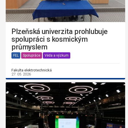
Plzeňská univerzita prohlubuje
spolupráci s kosmickým
průmyslem
FEL
Spolupráce
Věda a výzkum
Fakulta elektrotechnická
27. 05. 2026