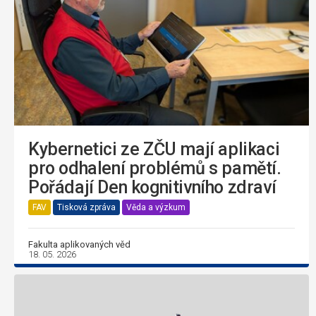
Kybernetici ze ZČU mají aplikaci
pro odhalení problémů s pamětí.
Pořádají Den kognitivního zdraví
FAV
Tisková zpráva
Věda a výzkum
Fakulta aplikovaných věd
18. 05. 2026