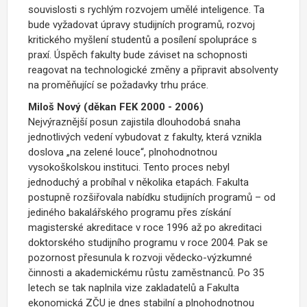
souvislosti s rychlým rozvojem umělé inteligence. Ta
bude vyžadovat úpravy studijních programů, rozvoj
kritického myšlení studentů a posílení spolupráce s
praxí. Úspěch fakulty bude záviset na schopnosti
reagovat na technologické změny a připravit absolventy
na proměňující se požadavky trhu práce.
Miloš Nový (děkan FEK
2000 - 2006)
Nejvýraznější posun zajistila dlouhodobá snaha
jednotlivých vedení vybudovat z fakulty, která vznikla
doslova „na zelené louce“, plnohodnotnou
vysokoškolskou instituci. Tento proces nebyl
jednoduchý a probíhal v několika etapách. Fakulta
postupně rozšiřovala nabídku studijních programů – od
jediného bakalářského programu přes získání
magisterské akreditace v roce 1996 až po akreditaci
doktorského studijního programu v roce 2004. Pak se
pozornost přesunula k rozvoji vědecko-výzkumné
činnosti a akademickému růstu zaměstnanců. Po 35
letech se tak naplnila vize zakladatelů a Fakulta
ekonomická ZČU je dnes stabilní a plnohodnotnou