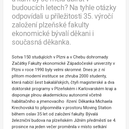
budoucích letech? Na tyhle otázky
odpovídali u příležitosti 35. výročí
založení plzeňské fakulty
ekonomické bývalí děkani i
současná děkanka.
Sotva 150 studujících v Plzni a v Chebu dohromady.
Začátky Fakulty ekonomické Západočeské univerzity v
Plzni v roce 1990 byly velmi skromné. Dnes je z ní
přitom moderní instituce se zhruba 2000 studenty,
která nabízí šest bakalářských, čtyři magisterské a dva
doktorské programy v Plzeňském i Karlovarském kraji a
disponuje plnou akademickou autonomií včetně
habilitačního a jmenovacího řízení. Děkanka Michaela
Krechovská to připomněla v prostoru Moving Station
během oslav 35 let od založení fakulty. Bývalá
železniční budova na plzeňském Jižním předměstí se 4.
prosince na jeden večer proměnila v místo setkání