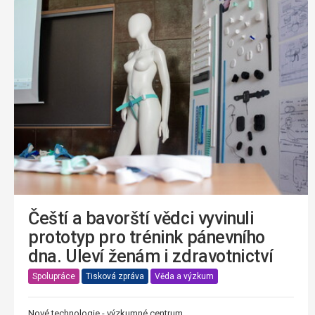
Čeští a bavorští vědci vyvinuli
prototyp pro trénink pánevního
dna. Uleví ženám i zdravotnictví
Spolupráce
Tisková zpráva
Věda a výzkum
Nové technologie - výzkumné centrum