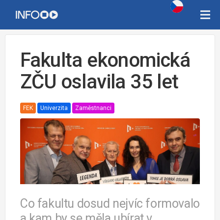
Fakulta ekonomická
ZČU oslavila 35 let
FEK
Univerzita
Zaměstnanci
Co fakultu dosud nejvíc formovalo
a kam by se měla ubírat v