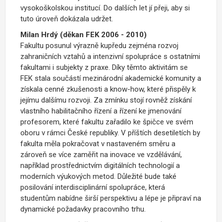
vysokoškolskou institucí. Do dalších let jí přeji, aby si
tuto úroveň dokázala udržet.
Milan Hrdý (děkan FEK
2006 - 2010)
Fakultu posunul výrazně kupředu zejména rozvoj
zahraničních vztahů a intenzivní spolupráce s ostatními
fakultami i subjekty z praxe. Díky těmto aktivitám se
FEK stala součástí mezinárodní akademické komunity a
získala cenné zkušenosti a know-how, které přispěly k
jejímu dalšímu rozvoji. Za zmínku stojí rovněž získání
vlastního habilitačního řízení a řízení ke jmenování
profesorem, které fakultu zařadilo ke špičce ve svém
oboru v rámci České republiky. V příštích desetiletích by
fakulta měla pokračovat v nastaveném směru a
zároveň se více zaměřit na inovace ve vzdělávání,
například prostřednictvím digitálních technologií a
moderních výukových metod. Důležité bude také
posilování interdisciplinární spolupráce, která
studentům nabídne širší perspektivu a lépe je připraví na
dynamické požadavky pracovního trhu.