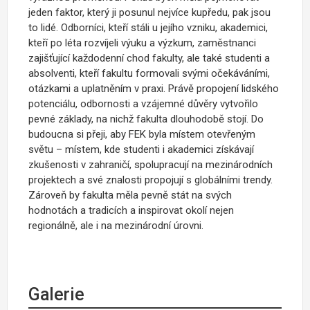
jeden faktor, který ji posunul nejvíce kupředu, pak jsou
to lidé. Odborníci, kteří stáli u jejího vzniku, akademici,
kteří po léta rozvíjeli výuku a výzkum, zaměstnanci
zajišťující každodenní chod fakulty, ale také studenti a
absolventi, kteří fakultu formovali svými očekáváními,
otázkami a uplatněním v praxi. Právě propojení lidského
potenciálu, odbornosti a vzájemné důvěry vytvořilo
pevné základy, na nichž fakulta dlouhodobě stojí. Do
budoucna si přeji, aby FEK byla místem otevřeným
světu – místem, kde studenti i akademici získávají
zkušenosti v zahraničí, spolupracují na mezinárodních
projektech a své znalosti propojují s globálními trendy.
Zároveň by fakulta měla pevně stát na svých
hodnotách a tradicích a inspirovat okolí nejen
regionálně, ale i na mezinárodní úrovni.
Galerie