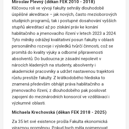
Miroslav Plevný (děkan FEK
2010 - 2018)
Klíčovou roli ve vývoji fakulty sehrály dlouhodobě
úspěšné akreditace – jak nových, často mezioborových
studijních programů, tak i postupné dosahování vyšších
stupňů akreditací až po získání práv ke konání
habilitačního a jmenovacího řízení v letech 2023 a 2024.
Tyto milníky odrážejí kvalitativní posun fakulty v oblasti
personálního rozvoje i výsledků tvůrčí činnosti, což se
promítá do kvality výuky a odborné připravenosti
absolventů. Do budoucna je zásadní nepolevit v
nárocích kladených na studenty, absolventy i
akademické pracovníky a udržet nastavenou trajektorii
růstu prestiže fakulty. Z krátkodobého hlediska to
znamená především obhájit práva habilitačního a
jmenovacího řízení, z dlouhodobého pak posilovat
zapojení do mezinárodních konsorcií ve vzdělávací i
výzkumné oblasti.
Michaela Krechovská (děkan FEK
2018 - 2025)
Za 35 let své existence prošla Fakulta ekonomická
výraznou proměnou. Pokud bych měla pojmenovat