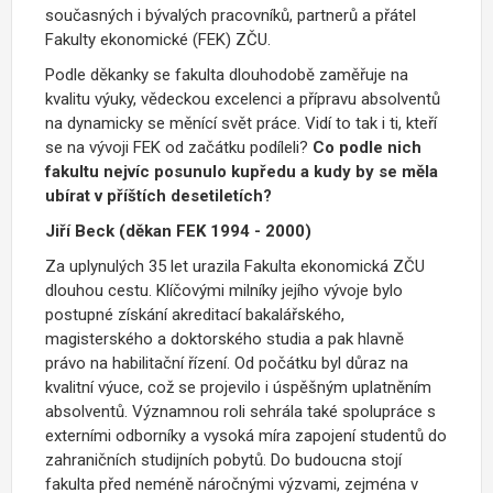
současných i bývalých pracovníků, partnerů a přátel
Fakulty ekonomické (FEK) ZČU.
Podle děkanky se fakulta dlouhodobě zaměřuje na
kvalitu výuky, vědeckou excelenci a přípravu absolventů
na dynamicky se měnící svět práce. Vidí to tak i ti, kteří
se na vývoji FEK od začátku podíleli?
Co podle nich
fakultu nejvíc posunulo kupředu a kudy by se měla
ubírat v příštích desetiletích?
Jiří Beck (děkan FEK 1994 - 2000)
Za uplynulých 35 let urazila Fakulta ekonomická ZČU
dlouhou cestu. Klíčovými milníky jejího vývoje bylo
postupné získání akreditací bakalářského,
magisterského a doktorského studia a pak hlavně
právo na habilitační řízení. Od počátku byl důraz na
kvalitní výuce, což se projevilo i úspěšným uplatněním
absolventů. Významnou roli sehrála také spolupráce s
externími odborníky a vysoká míra zapojení studentů do
zahraničních studijních pobytů. Do budoucna stojí
fakulta před neméně náročnými výzvami, zejména v