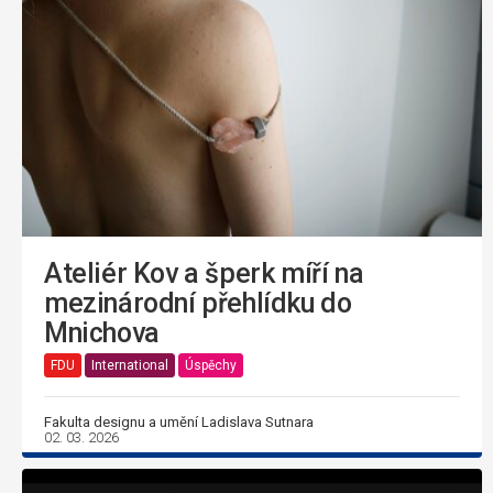
Ateliér Kov a šperk míří na
mezinárodní přehlídku do
Mnichova
FDU
International
Úspěchy
Fakulta designu a umění Ladislava Sutnara
02. 03. 2026