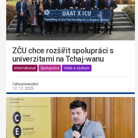
ZČU chce rozšířit spolupráci s
univerzitami na Tchaj-wanu
International
Spolupráce
Věda a výzkum
Celouniverzitní
12. 12. 2025