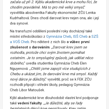
začala už při 2. Kýblu akademické krve a mohu říci, že
chodím pravidelně. Má to pro mě velký smysl
,“
vysvětlila absolventka Fakulty ekonomické ZČU Lenka
Kudrhaltová. Dnes chodí darovat krev nejen ona, ale i její
dva synové.
Na transfuzní oddělení poslední roky docházejí také
místní středoškoláci z
Gymnázia Cheb
,
ISŠ Cheb
a
SZŠ
a VOŠ Cheb
. Pro některé z nich šlo
o vůbec první
zkušenost s darováním
.
„Darovat krev jsem se
rozhodla, protože chci svým životem pomáhat
ostatním. Je to smysluplný způsob, jak udělat něco
dobrého
,“ uvedla studentka Gymnázia Cheb Elen
Nguyenová. „
Chtěli jsme zapojit více studujících z
Chebu a ukázat jim, že darování krve má smysl. Každý
nový dárce je důležitý
,“ vysvětlil, proč se k FEK ZČU
rozhodli připojit i střední školy, pedagog Gymnázia
Cheb Libor Matoušek.
Kýbl akademické krve dlouhodobě vlastní krví podporuje
také
vedení fakulty
. „
Je důležité, aby se řady
bezplatných dárců krve nesnižovaly. Krev zatím