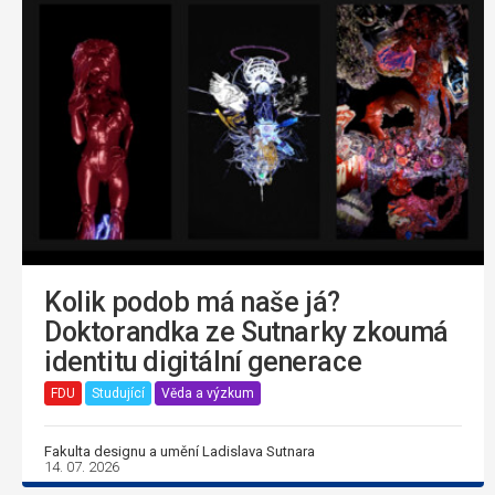
Kolik podob má naše já?
Doktorandka ze Sutnarky zkoumá
identitu digitální generace
FDU
Studující
Věda a výzkum
Fakulta designu a umění Ladislava Sutnara
14. 07. 2026