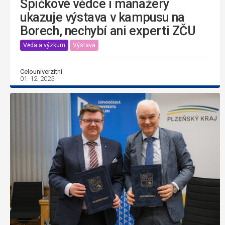
Špičkové vědce i manažery
ukazuje výstava v kampusu na
Borech, nechybí ani experti ZČU
Věda a výzkum
Výstava
Celouniverzitní
01. 12. 2025