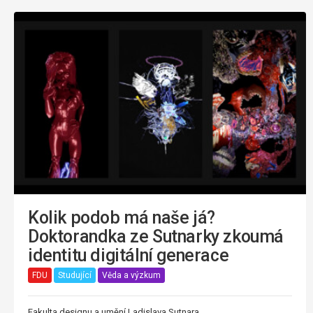
Kolik podob má naše já?
Doktorandka ze Sutnarky zkoumá
identitu digitální generace
FDU
Studující
Věda a výzkum
Fakulta designu a umění Ladislava Sutnara