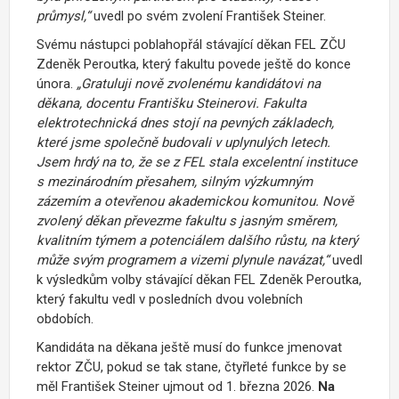
průmysl,“
uvedl po svém zvolení František Steiner.
Svému nástupci poblahopřál stávající děkan FEL ZČU
Zdeněk Peroutka, který fakultu povede ještě do konce
února.
„Gratuluji nově zvolenému kandidátovi na
děkana, docentu Františku Steinerovi. Fakulta
elektrotechnická dnes stojí na pevných základech,
které jsme společně budovali v uplynulých letech.
Jsem hrdý na to, že se z FEL stala excelentní instituce
s mezinárodním přesahem, silným výzkumným
zázemím a otevřenou akademickou komunitou. Nově
zvolený děkan převezme fakultu s jasným směrem,
kvalitním týmem a potenciálem dalšího růstu, na který
může svým programem a vizemi plynule navázat,“
uvedl
k výsledkům volby stávající děkan FEL Zdeněk Peroutka,
který fakultu vedl v posledních dvou volebních
obdobích.
Kandidáta na děkana ještě musí do funkce jmenovat
rektor ZČU, pokud se tak stane, čtyřleté funkce by se
měl František Steiner ujmout od 1. března 2026.
Na