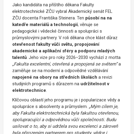
Jako kandidáta na příštího děkana Fakulty
elektrotechnické ZČU vybral Akademický senát FEL
ZČU docenta Františka Steinera. Ten
působí na na
katedře materiálů a technologií
, věnuje se
pedagogické i vědecké činnosti a spolupráci s
průmyslovými partnery. V roli děkana chce klást důraz
otevřenost fakulty vůči světu, propojování
akademické a aplikační sféry a podporu mladých
talentů
. Jeho vize pro roky 2026–2030 vychází z motta
„Fakulta excelentní, otevřená a propojená se světem“
a
zaměřuje se na moderní a odpovědné vzdělávání
napojené na obory na středních školách
a revizi
studijních programů s důrazem na
udržitelnost v
elektrotechnice
.
Klíčovou oblastí jeho programu je i popularizace vědy a
spolupráce s absolventy a průmyslem.
„Mým cílem je,
aby Fakulta elektrotechnická byla fakultou otevřenou,
spolupracující a odpovědnou vůči společnosti. Budu
usilovat o to, aby si udržela svou excelenci a zároveň
byla přirozeným partnerem pro studenty, vědce i