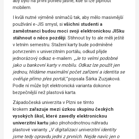
aby bylo na první pohled jasné, kde si lze pípnout
mobilem.
I kvůli nutné výměně snímačů tak, aby mělo masivnější
používání e-JIS smysl, si
všichni studenti a
zaměstnanci budou moci svoji elektronickou JISku
stáhnout o něco později
. Stihnout by to ale měli ještě
v letním semestru. Stažení karty bude podmíněné
potvrzením v univerzitním portálu, odkud přijde
jednorázový odkaz e-mailem.
„Je to velmi podobné
jako u bankovní karty v mobilu. Odkaz lze použít jen
jednou, hlídáme maximální počet zařízení a identita se
ověřuje přímo přes portál,“
popsala Šárka Zuzjaková.
Podle ní může být elektronická varianta dokonce
bezpečnější než plastová karta.
Západočeská univerzita v Plzni se tímto
krokem
zařazuje mezi úzkou skupinu českých
vysokých škol, které zavedly elektronickou
univerzitní kartu
jako plnohodnotnou náhradu
plastové varianty.
„V digitalizaci univerzitní identity
jsme tedy opravdu jedni z prvních. Nejde navíc jen o