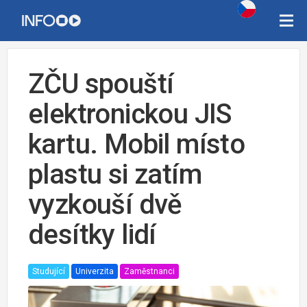
ZČU spouští
elektronickou JIS
kartu. Mobil místo
plastu si zatím
vyzkouší dvě
desítky lidí
Studující
Univerzita
Zaměstnanci