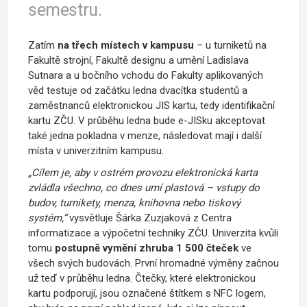
semestru.
Zatím
na třech místech v kampusu
– u turniketů na
Fakultě strojní, Fakultě designu a umění Ladislava
Sutnara a u bočního vchodu do Fakulty aplikovaných
věd testuje od začátku ledna dvacítka studentů a
zaměstnanců elektronickou JIS kartu, tedy identifikační
kartu ZČU. V průběhu ledna bude e-JISku akceptovat
také jedna pokladna v menze, následovat mají i další
místa v univerzitním kampusu.
„Cílem je, aby v ostrém provozu elektronická karta
zvládla všechno, co dnes umí plastová – vstupy do
budov, turnikety, menza, knihovna nebo tiskový
systém,“
vysvětluje Šárka Zuzjaková z Centra
informatizace a výpočetní techniky ZČU. Univerzita kvůli
tomu
postupně vymění zhruba 1 500 čteček
ve
všech svých budovách. První hromadné výměny začnou
už teď v průběhu ledna. Čtečky, které elektronickou
kartu podporují, jsou označené štítkem s NFC logem,