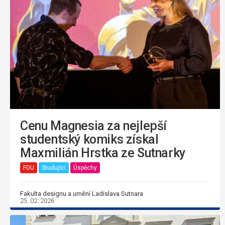
Cenu Magnesia za nejlepší
studentský komiks získal
Maxmilián Hrstka ze Sutnarky
FDU
Studující
Úspěchy
Fakulta designu a umění Ladislava Sutnara
25. 02. 2026