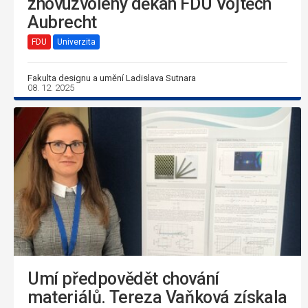
znovuzvolený děkan FDU Vojtěch
Aubrecht
FDU
Univerzita
Fakulta designu a umění Ladislava Sutnara
08. 12. 2025
Umí předpovědět chování
materiálů. Tereza Vaňková získala