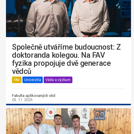
Společně utváříme budoucnost: Z
doktoranda kolegou. Na FAV
fyzika propojuje dvě generace
vědců
FAV
Univerzita
Věda a výzkum
Fakulta aplikovaných věd
03. 11. 2025