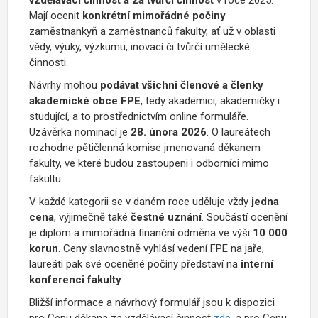
Mají ocenit
konkrétní mimořádné počiny
zaměstnankyň a zaměstnanců fakulty, ať už v oblasti
vědy, výuky, výzkumu, inovací či tvůrčí umělecké
činnosti.
Návrhy mohou
podávat všichni členové a členky
akademické obce FPE
, tedy akademici, akademičky i
studující, a to prostřednictvím online formuláře.
Uzávěrka nominací je
28. února 2026
. O laureátech
rozhodne pětičlenná komise jmenovaná děkanem
fakulty, ve které budou zastoupeni i odborníci mimo
fakultu.
V každé kategorii se v daném roce uděluje vždy
jedna
cena
, výjimečně také
čestné uznání
. Součástí ocenění
je diplom a mimořádná finanční odměna ve výši
10 000
korun
. Ceny slavnostně vyhlásí vedení FPE na jaře,
laureáti pak své oceněné počiny představí na
interní
konferenci fakulty
.
Bližší informace a návrhový formulář jsou k dispozici
pro Cenu děkana za vzdělávací činnost
zde
, a pro Cenu