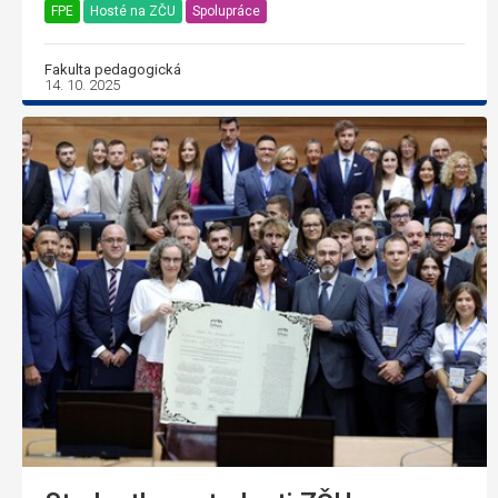
FPE
Hosté na ZČU
Spolupráce
Fakulta pedagogická
14. 10. 2025