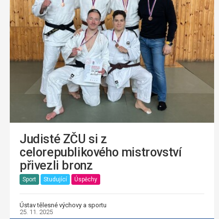
Judisté ZČU si z
celorepublikového mistrovství
přivezli bronz
Sport
Studující
Úspěchy
Ústav tělesné výchovy a sportu
25. 11. 2025