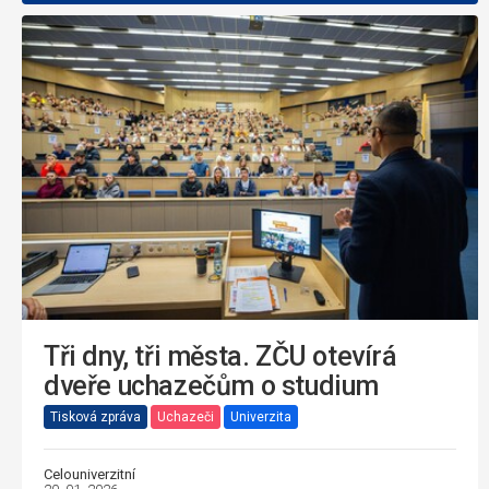
Tři dny, tři města. ZČU otevírá
dveře uchazečům o studium
Tisková zpráva
Uchazeči
Univerzita
Celouniverzitní