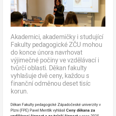
Akademici, akademičky i studující
Fakulty pedagogické ZČU mohou
do konce února navrhovat
výjimečné počiny ve vzdělávací i
tvůrčí oblasti. Děkan fakulty
vyhlašuje dvě ceny, každou s
finanční odměnou deset tisíc
korun.
Děkan Fakulty pedagogické Západočeské univerzity v
Plzni (FPE) Pavel Mentlík vyhlásil
Ceny děkana za
vzdělávací činnost a za tvůrčí činnost
v roce 2025.