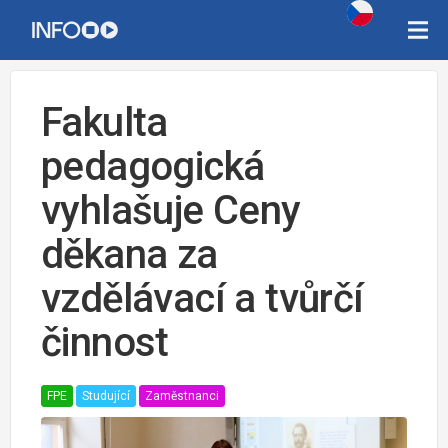
Fakulta
pedagogická
vyhlašuje Ceny
děkana za
vzdělávací a tvůrčí
činnost
FPE
Studující
Zaměstnanci