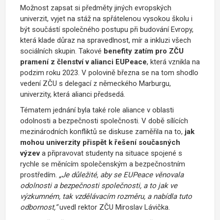
Možnost zapsat si předměty jiných evropských
univerzit, vyjet na stáž na spřátelenou vysokou školu i
být součástí společného postupu při budování Evropy,
která klade důraz na spravedlnost, mír a inkluzi všech
sociálních skupin. Takové
benefity zatím pro ZČU
pramení z členství v alianci EUPeace
, která vznikla na
podzim roku 2023. V polovině března se na tom shodlo
vedení ZČU s delegací z německého Marburgu,
univerzity, která alianci předsedá.
Tématem jednání byla také role aliance v oblasti
odolnosti a bezpečnosti společnosti. V době sílících
mezinárodních konfliktů se diskuse zaměřila na to,
jak
mohou univerzity přispět k řešení současných
výzev
a připravovat studenty na situace spojené s
rychle se měnícím společenským a bezpečnostním
prostředím.
„Je důležité, aby se EUPeace věnovala
odolnosti a bezpečnosti společnosti, a to jak ve
výzkumném, tak vzdělávacím rozměru, a nabídla tuto
odbornost,“
uvedl rektor ZČU Miroslav Lávička.