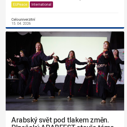
EUPeace
International
Celouniverzitní
15. 04. 2026
Arabský svět pod tlakem změn.