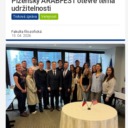
Plzeňský ARABFEST otevře téma
udržitelnosti
Tisková zpráva
Veřejnost
Fakulta filozofická
15. 04. 2026