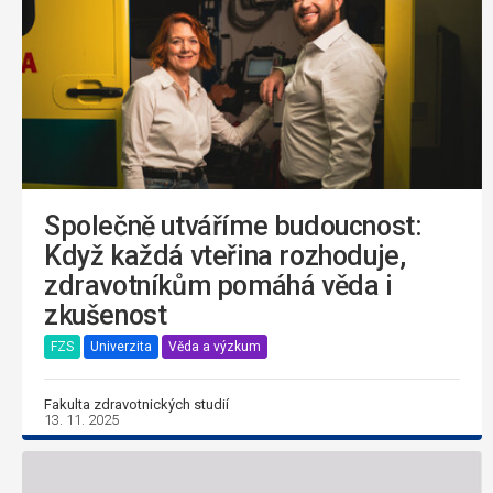
Společně utváříme budoucnost:
Když každá vteřina rozhoduje,
zdravotníkům pomáhá věda i
zkušenost
FZS
Univerzita
Věda a výzkum
Fakulta zdravotnických studií
13. 11. 2025