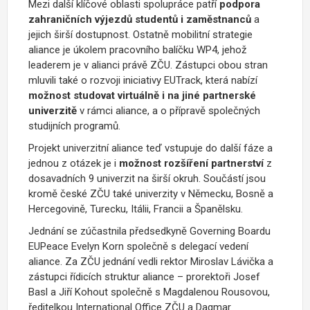
Mezi další klíčové oblasti spolupráce patří
podpora
zahraničních výjezdů studentů i zaměstnanců
a
jejich širší dostupnost. Ostatně mobilitní strategie
aliance je úkolem pracovního balíčku WP4, jehož
leaderem je v alianci právě ZČU. Zástupci obou stran
mluvili také o rozvoji iniciativy EUTrack, která nabízí
možnost studovat virtuálně i na jiné partnerské
univerzitě
v rámci aliance, a o přípravě společných
studijních programů.
Projekt univerzitní aliance teď vstupuje do další fáze a
jednou z otázek je i
možnost rozšíření partnerství
z
dosavadních 9 univerzit na širší okruh. Součástí jsou
kromě české ZČU také univerzity v Německu, Bosně a
Hercegovině, Turecku, Itálii, Francii a Španělsku.
Jednání se zúčastnila předsedkyně Governing Boardu
EUPeace Evelyn Korn společně s delegací vedení
aliance. Za ZČU jednání vedli rektor Miroslav Lávička a
zástupci řídicích struktur aliance – prorektoři Josef
Basl a Jiří Kohout společně s Magdalenou Rousovou,
ředitelkou International Office ZČU a Dagmar