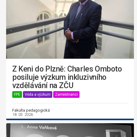
Z Keni do Plzně: Charles Omboto
posiluje výzkum inkluzivního
vzdělávání na ZČU
FPE
Věda a výzkum
Zaměstnanci
Fakulta pedagogická
18. 03. 2026