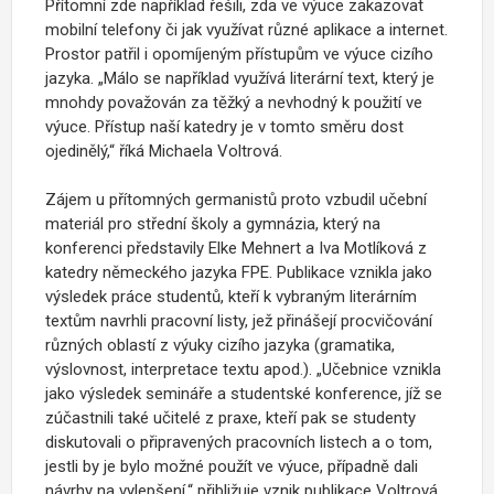
Přítomní zde například řešili, zda ve výuce zakazovat
mobilní telefony či jak využívat různé aplikace a internet.
Prostor patřil i opomíjeným přístupům ve výuce cizího
jazyka. „Málo se například využívá literární text, který je
mnohdy považován za těžký a nevhodný k použití ve
výuce. Přístup naší katedry je v tomto směru dost
ojedinělý,“ říká Michaela Voltrová.
Zájem u přítomných germanistů proto vzbudil učební
materiál pro střední školy a gymnázia, který na
konferenci představily Elke Mehnert a Iva Motlíková z
katedry německého jazyka FPE. Publikace vznikla jako
výsledek práce studentů, kteří k vybraným literárním
textům navrhli pracovní listy, jež přinášejí procvičování
různých oblastí z výuky cizího jazyka (gramatika,
výslovnost, interpretace textu apod.). „Učebnice vznikla
jako výsledek semináře a studentské konference, jíž se
zúčastnili také učitelé z praxe, kteří pak se studenty
diskutovali o připravených pracovních listech a o tom,
jestli by je bylo možné použít ve výuce, případně dali
návrhy na vylepšení,“ přibližuje vznik publikace Voltrová.