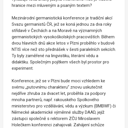
hranice mezi mluveným a psaným textem?
Mezinárodní germanistická konference je tradiční akcí
Svazu germanistů ČR, jež se koná jednou za dva roky
střídavě v Čechách a na Moravě na významných
germanistických vysokoškolských pracovištích. Během
dvou hlavních dnů akce letos v Plzni proběhlo v budově
NTIS více než sto přednášek v šesti paralelních sekcích.
Ty byly zaměřené na lingvistiku, literární vědu a
didaktiku. Společným pojítkem všech byl prostor pro
experiment.
Konference, jež se v Plzni bude moci vzhledem ke
svému „putovnímu charakteru“ znovu uskutečnit
nejdříve zhruba za dvacet let, proběhla za podpory
mnoha partnerů, např. rakouského Spolkového
ministerstvo pro vzdělávání, vědu a výzkum (BMBWF) či
Německé akademické výměnné služby DAAD, jejíž
zástupci společně s rektorem ZČU Miroslavem
Holečkem konferenci zahajovali. Zahájení schůze