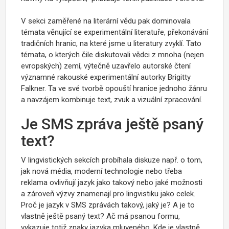
V sekci zaměřené na literární vědu pak dominovala
témata věnující se experimentální literatuře, překonávání
tradičních hranic, na které jsme u literatury zvyklí. Tato
témata, o kterých čile diskutovali vědci z mnoha (nejen
evropských) zemí, výtečně uzavřelo autorské čtení
významné rakouské experimentální autorky Brigitty
Falkner. Ta ve své tvorbě opouští hranice jednoho žánru
a navzájem kombinuje text, zvuk a vizuální zpracování.
Je SMS zpráva ještě psaný
text?
V lingvistických sekcích probíhala diskuze např. o tom,
jak nová média, moderní technologie nebo třeba
reklama ovlivňují jazyk jako takový nebo jaké možnosti
a zároveň výzvy znamenají pro lingvistiku jako celek.
Proč je jazyk v SMS zprávách takový, jaký je? A je to
vlastně ještě psaný text? Ač má psanou formu,
vykazuje totiž znaky jazyka mluveného. Kde je vlastně