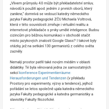
„Vlivem průmyslu 4.0 může být překladatelství smluv,
návodů k použití apod. jedním z prvních oborů, který
zanikne,“ domnívá se vedoucí katedry německého
jazyka Fakulty pedagogické ZČU Michaela Voltrová,
která v této souvislosti zmiňuje i virtuální realitu a
internetové překladače s prvky umělé inteligence. Budou
cizincům pro běžnou komunikaci v obchodě stačit
místo jazykových znalostí Google Glass? I takové byly
otázky, jež na setkání 130 germanistů z celého světa
zazněly.
Nemalý prostor patřil také novým médiím v oblasti
didaktiky. Té byla věnovaná jedna ze samostatných
sekcí
konference Experimentierräume:
Herausforderungen und Tendenzen
(v překladu
Prostory pro experimenty, výzvy a tendence), jejíhož
pořádání se letos společně ujala katedra německého
jazyka Fakulty pedagogické a katedra germanistiky a
slavistiky Fakulty filozofické.