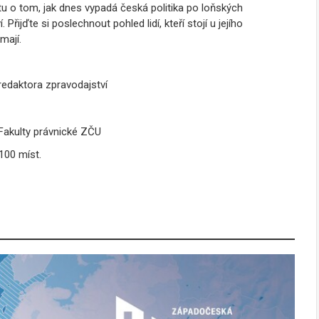
tu o tom, jak dnes vypadá česká politika po loňských
řijďte si poslechnout pohled lidí, kteří stojí u jejího
mají.
redaktora zpravodajství
 Fakulty právnické ZČU
 100 míst.