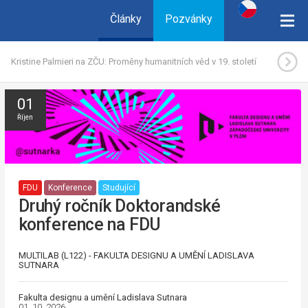
Články
Pozvánky
Kristine Palmieri na ZČU: Proměny humanitních věd v 19. století
01
Říjen
FDU
Konference
Studující
Druhý ročník Doktorandské
konference na FDU
MULTILAB (L122) - FAKULTA DESIGNU A UMĚNÍ LADISLAVA
SUTNARA
Fakulta designu a umění Ladislava Sutnara
01. 10. 2026