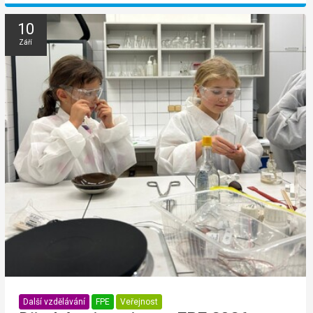
10
Září
Další vzdělávání
FPE
Veřejnost