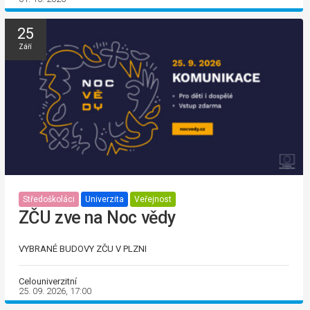
25
Září
Středoškoláci
Univerzita
Veřejnost
ZČU zve na Noc vědy
VYBRANÉ BUDOVY ZČU V PLZNI
Celouniverzitní
25. 09. 2026, 17:00