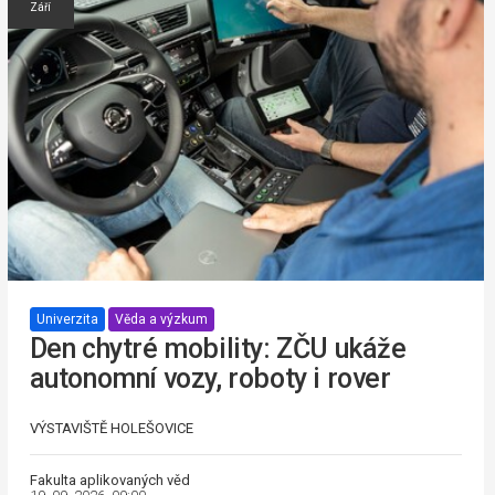
Září
Univerzita
Věda a výzkum
Den chytré mobility: ZČU ukáže
autonomní vozy, roboty i rover
VÝSTAVIŠTĚ HOLEŠOVICE
Fakulta aplikovaných věd