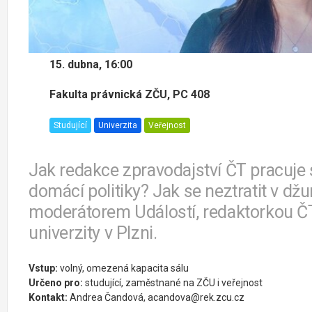
15. dubna, 16:00
Fakulta právnická ZČU, PC 408
Studující
Univerzita
Veřejnost
Jak redakce zpravodajství ČT pracuje
domácí politiky? Jak se neztratit v džu
moderátorem Událostí, redaktorkou Č
univerzity v Plzni.
Vstup:
volný, omezená kapacita sálu
Určeno pro:
studující, zaměstnané na ZČU i veřejnost
Kontakt:
Andrea Čandová, acandova@rek.zcu.cz