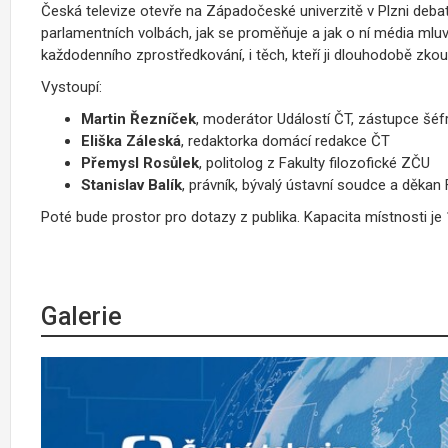
Česká televize otevře na Západočeské univerzitě v Plzni deba
parlamentních volbách, jak se proměňuje a jak o ní média mluví. P
každodenního zprostředkování, i těch, kteří ji dlouhodobě zkou
Vystoupí:
Martin Řezníček
, moderátor Událostí ČT, zástupce šéf
Eliška Záleská
, redaktorka domácí redakce ČT
Přemysl Rosůlek
, politolog z Fakulty filozofické ZČU
Stanislav Balík
, právník, bývalý ústavní soudce a děkan
Poté bude prostor pro dotazy z publika. Kapacita místnosti je
Galerie