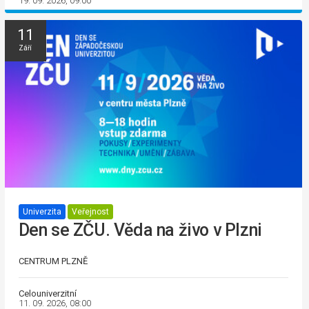
19. 09. 2026, 09:00
11
Září
Univerzita
Veřejnost
Den se ZČU. Věda na živo v Plzni
CENTRUM PLZNĚ
Celouniverzitní
11. 09. 2026, 08:00