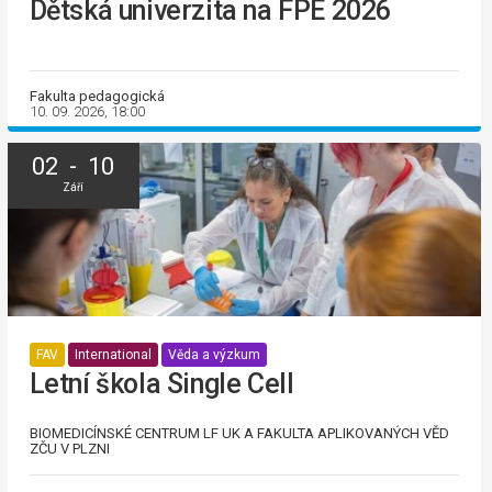
Dětská univerzita na FPE 2026
Fakulta pedagogická
10. 09. 2026, 18:00
02 - 10
Září
FAV
International
Věda a výzkum
Letní škola Single Cell
BIOMEDICÍNSKÉ CENTRUM LF UK A FAKULTA APLIKOVANÝCH VĚD
ZČU V PLZNI