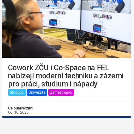
Cowork ZČU i Co-Space na FEL
nabízejí moderní techniku a zázemí
pro práci, studium i nápady
Studující
Univerzita
Zaměstnanci
Celouniverzitní
06. 10. 2025