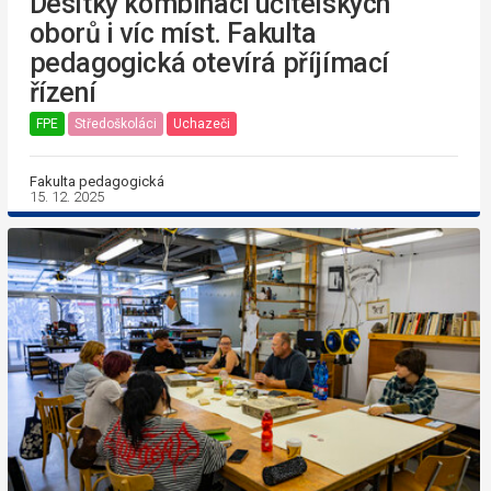
Desítky kombinací učitelských
oborů i víc míst. Fakulta
pedagogická otevírá příjímací
řízení
FPE
Středoškoláci
Uchazeči
Fakulta pedagogická
15. 12. 2025