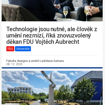
Technologie jsou nutné, ale člověk z
umění nezmizí, říká znovuzvolený
děkan FDU Vojtěch Aubrecht
FDU
Univerzita
Fakulta designu a umění Ladislava Sutnara
08. 12. 2025