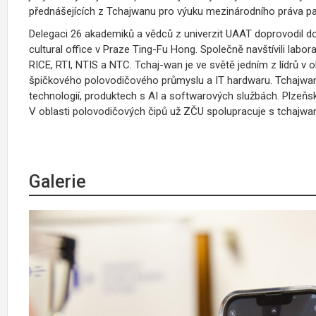
přednášejících z Tchajwanu pro výuku mezinárodního práva pa
Delegaci 26 akademiků a vědců z univerzit UAAT doprovodil do
cultural office v Praze Ting-Fu Hong. Společně navštívili labor
RICE, RTI, NTIS a NTC. Tchaj-wan je ve světě jedním z lídrů 
špičkového polovodičového průmyslu a IT hardwaru. Tchajwans
technologií, produktech s AI a softwarových službách. Plzeňské 
V oblasti polovodičových čipů už ZČU spolupracuje s tchaj
Galerie