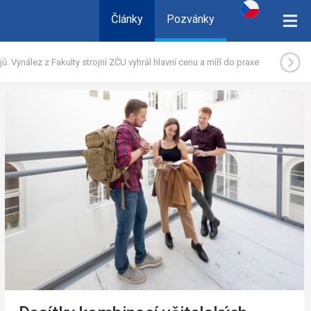
Články
Pozvánky
ů. Vynález z Fakulty strojní ZČU vyhrál hlavní cenu a míří do praxe