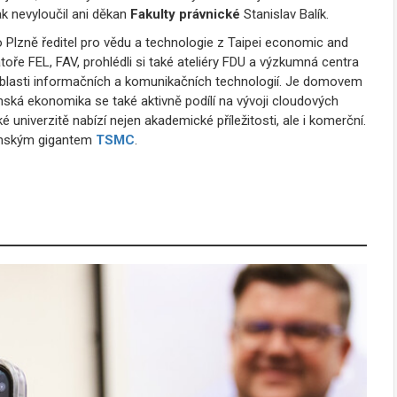
k nevyloučil ani děkan
Fakulty právnické
Stanislav Balík.
 Plzně ředitel pro vědu a technologie z Taipei economic and
atoře FEL, FAV, prohlédli si také ateliéry FDU a výzkumná centra
v oblasti informačních a komunikačních technologií. Je domovem
ká ekonomika se také aktivně podílí na vývoji cloudových
univerzitě nabízí nejen akademické příležitosti, ale i komerční.
wanským gigantem
TSMC
.