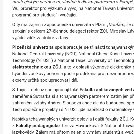
strategickým partnerem, vlastně jediným partnerem v Evropě
Wu, prorektor pro výzkum a vývoj na National Taiwan Universi
programů pro studující i vyučující.
O ty má zájem i Západočeská univerzita v Plzni.
„Doufám, že d
setkání s celkem 27-člennou delegací rektor ZČU Miroslav Lá
vyjádřil vděk za dobré vztahy.
Plzeňská univerzita spolupracuje se třinácti tchajwanským
National Central University (NCU), National Cheng Kung Univer
Technology (NTUST) a National Taipei University of Technolog
elektrotechnickou ZČU,
a to v oblasti výkonové elektroniky, 
hybridní vodíkový pohon a podle proděkana pro mezinárodní v
experty určitě spolupracovat i dál.
S Taipei Tech už spolupracují také
Fakulta aplikovaných věd
zaměřená
Sutnarka si s tchajwanským partnerem zatím jen pří
zahraniční vztahy Andrea Sloupová chce ale do budoucna spolup
Tech společné projekty i s NTUST, jde například o materiálo
Nabídka tchajwanských univerzit oslovila i další fakulty ZČU. K
z
Fakulty pedagogické
Tereza Havránková. S National Taiwa
jazykovědy. Zájem má přitom nejen o výměny studentů a vyučují