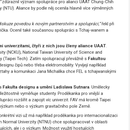
,“
zdůraznil význam spolupráce pro alianci UAAT
Chung-Chih
ty (NTU).
Aliance by podle něj ocenila hlavně více výměnných
iskuze povedou k novým partnerstvím a spolupráci,“
řekl při
vička. Ocenil také současnou spolupráci s Tchaj-wanem a
i univerzitami, čtyři z nich jsou členy aliance UAAT
.
sity (NCKU),
National Taiwan University of Science and
y (Taipei Tech). Zatím spolupracují převážně s
Fakultou
designu čipů nebo třeba elektromobility. Vyvíjejí například
ztahy a komunikaci Jana Michalíka chce FEL s tchajwanskými
a
Fakulta designu a umění Ladislava Sutnara
. Umělecky
ležitostně vyměňuje studenty. Proděkanka pro vnější a
ráci rozšířit a zapojit víc univerzit. FAV má kromě Taipei
vý výzkum nebo o výzkum gravitačního pole Země.
onkrétní vizi už má například proděkanka pro internacionalizaci
n Normal Univerzity (NTNU) chce spolupracovat v oblasti
cích, ale i o výzkum. Možnost využití hostujících