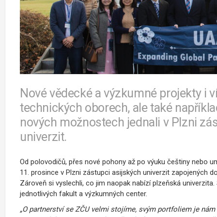
Nové vědecké a výzkumné projekty i v
technických oborech, ale také napříkl
nových možnostech jednali v Plzni zá
univerzit.
Od polovodičů, přes nové pohony až po výuku češtiny nebo um
11. prosince v Plzni zástupci asijských univerzit zapojených d
Zároveň si vyslechli, co jim naopak nabízí plzeňská univerzita
jednotlivých fakult a výzkumných center.
„O partnerství se ZČU velmi stojíme, svým portfoliem je nám 