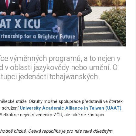
íce výměnných programů, a to nejen v
ad v oblasti jazykovědy nebo umění. O
stupci jedenácti tchajwanských
ělecké stáže. Okruhy možné spolupráce představili ve čtvrtek
o sdružení
University Academic Alliance in Taiwan (UAAT)
.
. Setkali se nejen s vedením ZČU, ale také se zástupci
hodně blízká. Česká republika je pro nás také důležitým