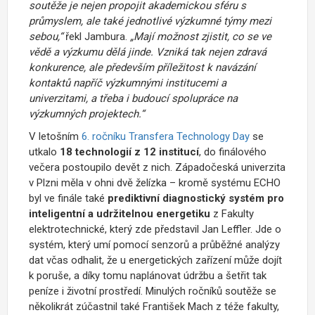
soutěže je nejen propojit akademickou sféru s
průmyslem, ale také jednotlivé výzkumné týmy mezi
sebou,“
řekl Jambura.
„Mají možnost zjistit, co se ve
vědě a výzkumu dělá jinde. Vzniká tak nejen zdravá
konkurence, ale především příležitost k navázání
kontaktů napříč výzkumnými institucemi a
univerzitami, a třeba i budoucí spolupráce na
výzkumných projektech.“
V letošním
6. ročníku Transfera Technology Day
se
utkalo
18 technologií z 12 institucí
, do finálového
večera postoupilo devět z nich. Západočeská univerzita
v Plzni měla v ohni dvě želízka – kromě systému ECHO
byl ve finále také
prediktivní diagnostický systém pro
inteligentní a udržitelnou energetiku
z Fakulty
elektrotechnické, který zde představil Jan Leffler. Jde o
systém, který umí pomocí senzorů a průběžné analýzy
dat včas odhalit, že u energetických zařízení může dojít
k poruše, a díky tomu naplánovat údržbu a šetřit tak
peníze i životní prostředí. Minulých ročníků soutěže se
několikrát zúčastnil také František Mach z téže fakulty,