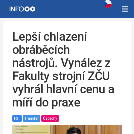
Lepší chlazení
obráběcích
nástrojů. Vynález z
Fakulty strojní ZČU
vyhrál hlavní cenu a
míří do praxe
FST
Transfer
Úspěchy