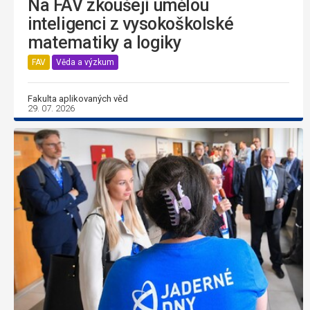
Na FAV zkoušejí umělou
inteligenci z vysokoškolské
matematiky a logiky
FAV
Věda a výzkum
Fakulta aplikovaných věd
29. 07. 2026