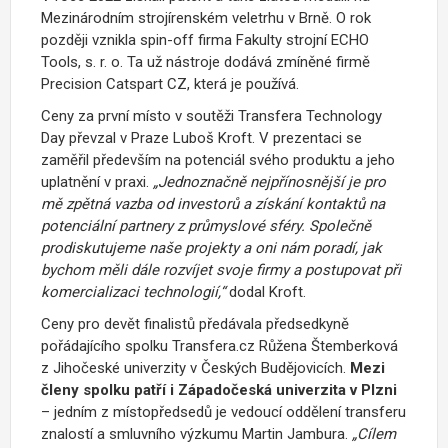
Mezinárodním strojírenském veletrhu v Brně. O rok
později vznikla spin-off firma Fakulty strojní ECHO
Tools, s. r. o. Ta už nástroje dodává zmíněné firmě
Precision Catspart CZ, která je používá.
Ceny za první místo v soutěži Transfera Technology
Day převzal v Praze Luboš Kroft. V prezentaci se
zaměřil především na potenciál svého produktu a jeho
uplatnění v praxi.
„
Jednoznačně nejpřínosnější je pro
mě zpětná vazba od investorů a získání kontaktů na
potenciální partnery z průmyslové sféry
. Společně
prodiskutujeme naše projekty a oni nám poradí, jak
bychom měli dále rozvíjet svoje firmy a postupovat při
komercializaci technologií,“
dodal Kroft.
Ceny pro devět finalistů předávala předsedkyně
pořádajícího spolku Transfera.cz Růžena Štemberková
z Jihočeské univerzity v Českých Budějovicích.
Mezi
členy spolku patří i Západočeská univerzita v Plzni
– jedním z místopředsedů je vedoucí oddělení transferu
znalostí a smluvního výzkumu Martin Jambura.
„Cílem