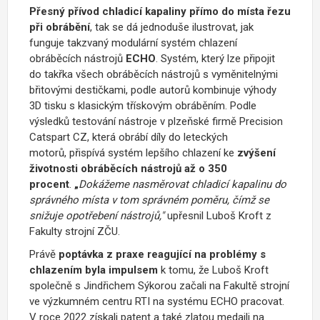
Přesný přívod chladicí kapaliny přímo do místa řezu
při obrábění
, tak se dá jednoduše ilustrovat, jak
funguje takzvaný modulární systém chlazení
obráběcích nástrojů
ECHO
. Systém, který lze připojit
do takřka všech obráběcích nástrojů s vyměnitelnými
břitovými destičkami, podle autorů kombinuje výhody
3D tisku s klasickým třískovým obráběním. Podle
výsledků testování nástroje v plzeňské firmě Precision
Catspart CZ, která obrábí díly do leteckých
motorů, přispívá systém lepšího chlazení ke
zvýšení
životnosti obráběcích nástrojů až o 350
procent
.
„
Dokážeme nasměrovat chladicí kapalinu do
správného místa v tom správném poměru, čímž se
snižuje opotřebení nástrojů,"
upřesnil Luboš Kroft z
Fakulty strojní ZČU.
Právě
poptávka z praxe reagující na problémy s
chlazením byla impulsem
k tomu, že Luboš Kroft
společně s Jindřichem Sýkorou začali na Fakultě strojní
ve výzkumném centru RTI na systému ECHO pracovat.
V roce 2022 získali patent a také zlatou medaili na