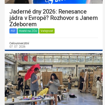
Jaderné dny 2026: Renesance
jádra v Evropě? Rozhovor s Janem
Zdeborem
FST
Hosté na ZČU
Veřejnost
Celouniverzitní
07. 07. 2026