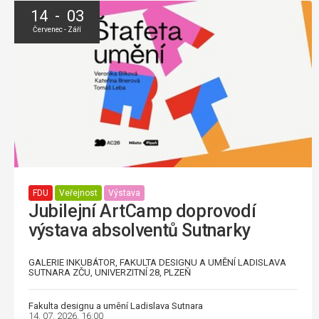
14 - 03
Červenec - Září
FDU
Veřejnost
Výstava
Jubilejní ArtCamp doprovodí
výstava absolventů Sutnarky
GALERIE INKUBÁTOR, FAKULTA DESIGNU A UMĚNÍ LADISLAVA
SUTNARA ZČU, UNIVERZITNÍ 28, PLZEŇ
Fakulta designu a umění Ladislava Sutnara
14. 07. 2026, 16:00