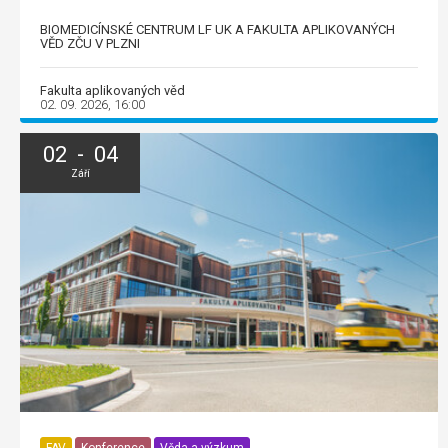
BIOMEDICÍNSKÉ CENTRUM LF UK A FAKULTA APLIKOVANÝCH
VĚD ZČU V PLZNI
Fakulta aplikovaných věd
02. 09. 2026, 16:00
02 - 04
Září
FAV
Konference
Věda a výzkum