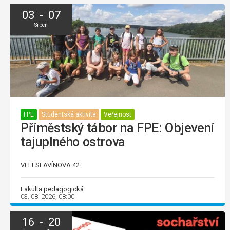
03 - 07
Srpen
FPE
Studentská aktivita
Veřejnost
Příměstský tábor na FPE: Objevení
tajuplného ostrova
VELESLAVÍNOVA 42
Fakulta pedagogická
03. 08. 2026, 08:00
16 - 20