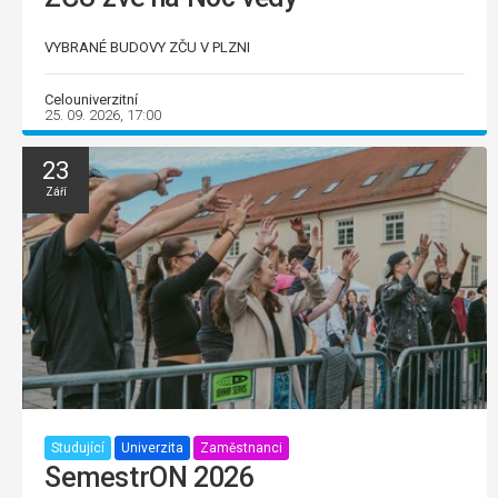
VYBRANÉ BUDOVY ZČU V PLZNI
Celouniverzitní
25. 09. 2026, 17:00
23
Září
Studující
Univerzita
Zaměstnanci
SemestrON 2026