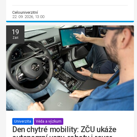
Celouniverzitní
22. 09. 2026, 13:00
19
Září
Univerzita
Věda a výzkum
Den chytré mobility: ZČU ukáže