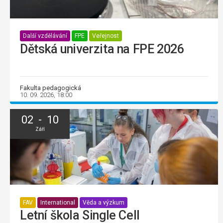
Další vzdělávání
FPE
Veřejnost
Dětská univerzita na FPE 2026
Fakulta pedagogická
10. 09. 2026, 18:00
02 - 10
Září
FAV
International
Věda a výzkum
Letní škola Single Cell