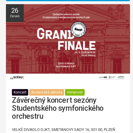
26
Červen
Koncert
Studentská aktivita
Veřejnost
Závěrečný koncert sezóny
Studentského symfonického
orchestru
VELKÉ DIVADLO DJKT, SMETANOVY SADY 16, 301 00, PLZEŇ