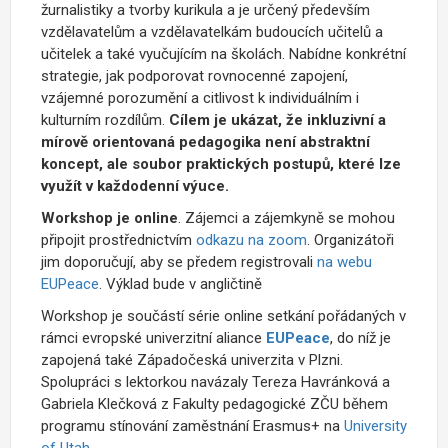
žurnalistiky a tvorby kurikula a je určený především
vzdělavatelům a vzdělavatelkám budoucích učitelů a
učitelek a také vyučujícím na školách. Nabídne konkrétní
strategie, jak podporovat rovnocenné zapojení,
vzájemné porozumění a citlivost k individuálním i
kulturním rozdílům.
Cílem je ukázat, že inkluzivní a
mírově orientovaná pedagogika není abstraktní
koncept, ale soubor praktických postupů, které lze
využít v každodenní výuce.
Workshop je online
. Zájemci a zájemkyně se mohou
připojit prostřednictvím
odkazu na zoom
. Organizátoři
jim doporučují, aby se předem registrovali
na webu
EUPeace
. Výklad bude v angličtině
Workshop je součástí série online setkání pořádaných v
rámci evropské univerzitní aliance
EUPeace
, do níž je
zapojená také Západočeská univerzita v Plzni.
Spolupráci s lektorkou navázaly Tereza Havránková a
Gabriela Klečková z Fakulty pedagogické ZČU během
programu stínování zaměstnání Erasmus+ na
University