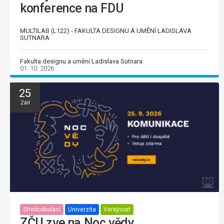
konference na FDU
MULTILAB (L122) - FAKULTA DESIGNU A UMĚNÍ LADISLAVA
SUTNARA
Fakulta designu a umění Ladislava Sutnara
01. 10. 2026
25
Září
Středoškoláci
Univerzita
Veřejnost
ZČU zve na Noc vědy