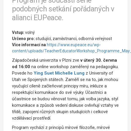
Program je součástí série
podobných setkání pořádaných v
alianci EUPeace.
Vstup:
volný
Určeno pro:
studující, zaměstnanci, odborná veřejnost
Více informací na
https://www.eupeace.eu/wp-
content/uploads/TeacherEducatorWorkshop_Programme_May
Západočeská univerzita v Plzni zve
v úterý 30. června
od 16:00
na online workshop zaměřený na pedagogiku.
Povede ho
Ying Suet Michelle Lung
z
University of
Utah ve Spojených státech. Zaměří se na to, jak mohou
vyučující cíleně začleňovat principy míru, inkluze a
respektující komunikace do své výuky. Účastníci a
účastnice se budou věnovat tomu, jak volba jazyka, styl
komunikace a způsob vedení diskuse ovlivňují vztahy ve
třídě, zapojení různých skupin studujících i celkové
vzdělávací prostředí.
Program vychází z principů mírové filozofie, mírové