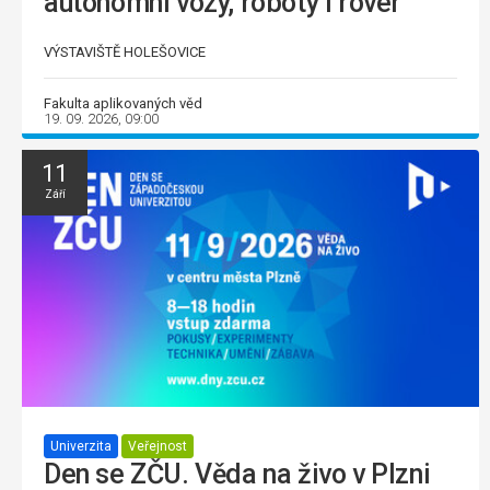
autonomní vozy, roboty i rover
VÝSTAVIŠTĚ HOLEŠOVICE
Fakulta aplikovaných věd
19. 09. 2026, 09:00
11
Září
Univerzita
Veřejnost
Den se ZČU. Věda na živo v Plzni