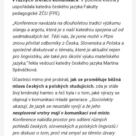
uspořádala katedra českého jazyka Fakulty
pedagogické ZČU (FPE).
„
Konference navázala na dlouholetou tradici výzkumu
slangu a argotu, která je s naší katedrou spojena už od
sedmdesátých let. Těší nás, že jsme mohli v Plzni
znovu přivítat odborníky z Česka, Slovenska a Polska a
společně diskutovat o tématu, které je aktuální nejen
pro lingvistiku, ale také pro školní výuku mateřského
jazyka
,“
řekla vedoucí katedry českého jazyka Martina
Spěváčková.
Účastníci mimo jiné probírali,
jak se proměňuje běžná
mluva českých a polských studujících
, zda je stále
živý brněnský hantec a řeč byla i o tom, jaké výrazy se
objevují v komunikaci mladé generace.
„Sociolekty
ukazují, že jazyk se neustále vyvíjí a že jeho
nespisovné vrstvy mají v komunikaci své místo
.
Konference nabídla prostor pro sdílení různých
pohledů českých, slovenských a polských lingvistů i
pro diskusi o tom, proč má smysl se těmito útvary