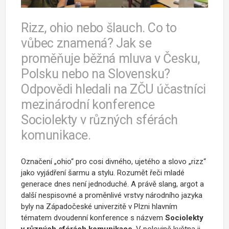
Rizz, ohio nebo šlauch. Co to
vůbec znamená? Jak se
proměňuje běžná mluva v Česku,
Polsku nebo na Slovensku?
Odpovědi hledali na ZČU účastníci
mezinárodní konference
Sociolekty v různých sférách
komunikace.
Označení „ohio“ pro cosi divného, ujetého a slovo „rizz“
jako vyjádření šarmu a stylu. Rozumět řeči mladé
generace dnes není jednoduché. A právě slang, argot a
další nespisovné a proměnlivé vrstvy národního jazyka
byly na Západočeské univerzitě v Plzni hlavním
tématem dvoudenní konference s názvem
Sociolekty
v různých sférách komunikace
. V polovině května ji