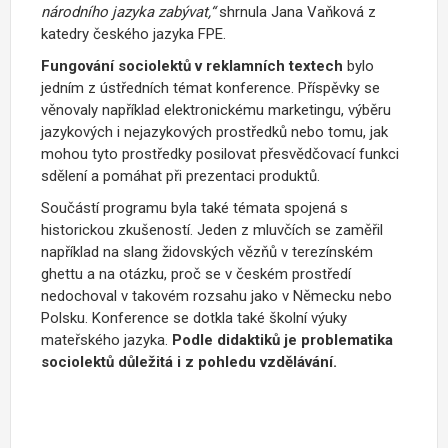
národního jazyka zabývat,“
shrnula Jana Vaňková z
katedry českého jazyka FPE.
Fungování sociolektů v reklamních textech
bylo
jedním z ústředních témat konference. Příspěvky se
věnovaly například elektronickému marketingu, výběru
jazykových i nejazykových prostředků nebo tomu, jak
mohou tyto prostředky posilovat přesvědčovací funkci
sdělení a pomáhat při prezentaci produktů.
Součástí programu byla také témata spojená s
historickou zkušeností. Jeden z mluvčích se zaměřil
například na slang židovských vězňů v terezínském
ghettu a na otázku, proč se v českém prostředí
nedochoval v takovém rozsahu jako v Německu nebo
Polsku. Konference se dotkla také školní výuky
mateřského jazyka.
Podle didaktiků je problematika
sociolektů důležitá i z pohledu vzdělávání.