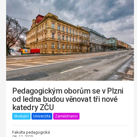
Pedagogickým oborům se v Plzni
od ledna budou věnovat tři nové
katedry ZČU
Studující
Univerzita
Zaměstnanci
Fakulta pedagogická
08. 12. 2025