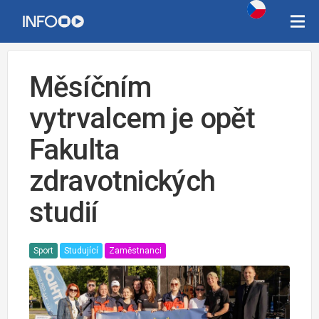
Měsíčním
vytrvalcem je opět
Fakulta
zdravotnických
studií
Sport
Studující
Zaměstnanci