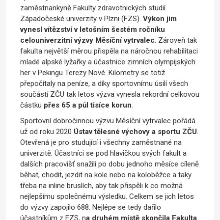
zaměstnankyně Fakulty zdravotnických studií
Západočeské univerzity v Plzni (FZS).
Výkon jim
vynesl vítězství v letošním šestém ročníku
celouniverzitní výzvy Měsíční vytrvalec
. Zároveň tak
fakulta největší měrou přispěla na náročnou rehabilitaci
mladé alpské lyžařky a účastnice zimních olympijských
her v Pekingu Terezy Nové. Kilometry se totiž
přepočítaly na peníze, a díky sportovnímu úsilí všech
součástí ZČU tak letos výzva vynesla rekordní celkovou
částku
přes 65 a půl tisíce korun
.
Sportovní dobročinnou výzvu Měsíční vytrvalec pořádá
už od roku 2020
Ústav tělesné výchovy a sportu ZČU
.
Otevřená je pro studující i všechny zaměstnané na
univerzitě. Účastníci se pod hlavičkou svých fakult a
dalších pracovišť snažili po dobu jednoho měsíce cíleně
běhat, chodit, jezdit na kole nebo na koloběžce a taky
třeba na inline bruslích, aby tak přispěli k co možná
nejlepšímu společnému výsledku. Celkem se jich letos
do výzvy zapojilo 688. Nejlépe se tedy dařilo
účastníkům z FZS, n
a druhém místě skončila Fakulta