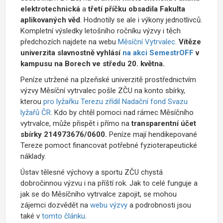
elektrotechnická
a
třetí příčku obsadila Fakulta
aplikovaných věd
. Hodnotily se ale i výkony jednotlivců.
Kompletní výsledky letošního ročníku výzvy i těch
předchozích najdete na webu
Měsíční Vytrvalec
.
Vítěze
univerzita slavnostně vyhlásí
na akci SemestrOFF
v
kampusu na Borech ve středu 20. května.
Peníze utržené na plzeňské univerzitě prostřednictvím
výzvy Měsíční vytrvalec pošle ZČU na konto sbírky,
kterou
pro lyžařku Terezu zřídil Nadační fond Svazu
lyžařů ČR
. Kdo by chtěl pomoci nad rámec Měsíčního
vytrvalce, může přispět i přímo na
transparentní účet
sbírky
214973676/0600.
Peníze mají hendikepované
Tereze pomoct financovat potřebné fyzioterapeutické
náklady.
Ústav tělesné výchovy a sportu ZČU chystá
dobročinnou výzvu i na příští rok. Jak to celé funguje a
jak se do Měsíčního vytrvalce zapojit, se mohou
zájemci dozvědět na
webu výzvy
a podrobnosti jsou
také v
tomto článku
.