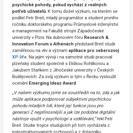
psychické pohody, pokud vychází z reálných
potřeb uživatelů
. K tomu došel výzkum, na kterém se
podílel Petr Breit, mladý programátor a student prvního
ročníku doktorského programu Průmyslové inženýrství
a management na Fakultě strojní Západočeské
univerzity v Plzni. Na dubnovém fóru
Research &
Innovation Forum v Athénách
představil Breit studii
zaměřenou na vliv a význam
aplikace pro seberozvoj
XP-life
. Na jejím vývoji i na samotné studii pracoval
plzeňský student společně s Eliškou Rohlíkovou a
Jakubem Staňkem z Jihočeské univerzity v Českých
Budějovicích. Za svůj výzkum si tým v Řecku vysloužil
ocenění
Emerging Ideas Award
.
„V našem výzkumu jsme se soustředili na to, zda a jak
může aplikace podporovat subjektivní psychickou
pohodu mladých lidí, které její funkce jsou pro
generaci Z nejpřínosnější a jak lze podobné digitální
nástroje využít v psychologii a vzdělávání,“
řekl Petr
Breit. Studie trojice studujících při tom vycházela z
polostrukturovaných rozhovorů a z dotazníku