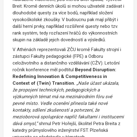
Breit. Kromě denních úkolů si mohou uživatelé zadávat i
dlouhodobé questy za více bodů, například složení
vysokoškolské zkoušky. V budoucnu pak mají přibýt i
další herní prvky, například rozšířené questy nebo tzv.
rank systém, tedy rozřazení hráčů do výkonnostních
skupin na základě jejich dovedností a výsledků.
V Athénách reprezentovali ZČU kromě Fakulty strojní i
zástupci Fakulty pedagogické (FPE) a Odboru
celoživotního a distančního vzdělávání (CŽV). Letošní
ročník konference měl podtitul
Beyond Disruption:
Redefining Innovation & Competitiveness in
Context of (Twin) Transition.
„Naše účast ukázala,
že propojení technických, pedagogických a
výzkumných témat má na mezinárodním fóru své
pevné místo. Vedle ocenění přinesla také nové
kontakty, sdílení zkušeností a potvrzení, že
mezioborová spolupráce napříč fakultami i institucemi
dává smysl,“
shrnul Petr Hořejší, školitel Petra Breita z
katedry průmyslového inženýrství FST. Plzeňská
univerzita se představila v tématech