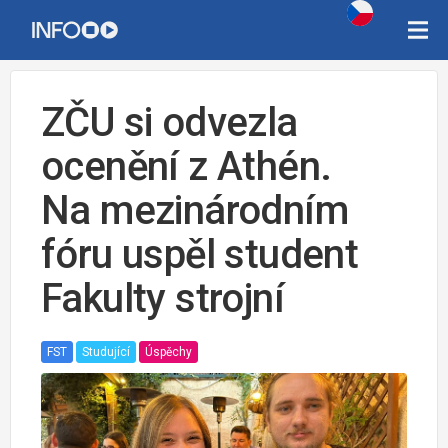
ZČU si odvezla
ocenění z Athén.
Na mezinárodním
fóru uspěl student
Fakulty strojní
FST
Studující
Úspěchy