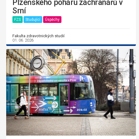
Plzeňského poháru záchranářů v
Srní
FZS
Studující
Úspěchy
Fakulta zdravotnických studií
01. 06. 2026