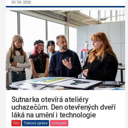
30. 04. 2026
Sutnarka otevírá ateliéry
uchazečům. Den otevřených dveří
láká na umění i technologie
FDU
Tisková zpráva
Uchazeči