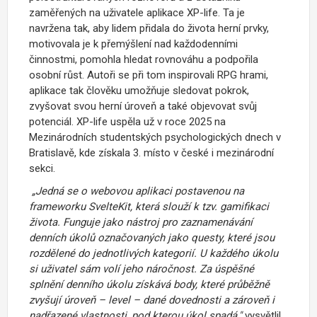
zaměřených na uživatele aplikace XP-life. Ta je
navržena tak, aby lidem přidala do života herní prvky,
motivovala je k přemýšlení nad každodenními
činnostmi, pomohla hledat rovnováhu a podpořila
osobní růst. Autoři se při tom inspirovali RPG hrami,
aplikace tak člověku umožňuje sledovat pokrok,
zvyšovat svou herní úroveň a také objevovat svůj
potenciál. XP-life uspěla už v roce 2025 na
Mezinárodních studentských psychologických dnech v
Bratislavě, kde získala 3. místo v české i mezinárodní
sekci.
„
Jedná se o webovou aplikaci postavenou na
frameworku SvelteKit, která slouží k tzv. gamifikaci
života. Funguje jako nástroj pro zaznamenávání
denních úkolů označovaných jako questy, které jsou
rozdělené do jednotlivých kategorií. U každého úkolu
si uživatel sám volí jeho náročnost.
Za úspěšné
splnění denního úkolu získává body, které průběžně
zvyšují úroveň – level – dané dovednosti a zároveň i
nadřazené vlastnosti, pod kterou úkol spadá,"
vysvětlil