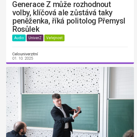
Generace Z může rozhodnout
volby, klíčová ale zůstává taky
peněženka, říká politolog Přemysl
Rosůlek
Audio
UniverZ
Veřejnost
Celouniverzitní
01. 10. 2025