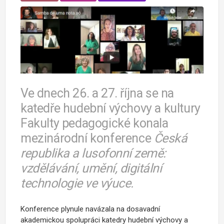
Ve dnech 26. a 27. října se na
katedře hudební výchovy a kultury
Fakulty pedagogické konala
mezinárodní konference
Česká
republika a lusofonní země:
vzdělávání, umění, digitální
technologie ve výuce.
Konference plynule navázala na dosavadní
akademickou spolupráci katedry hudební výchovy a