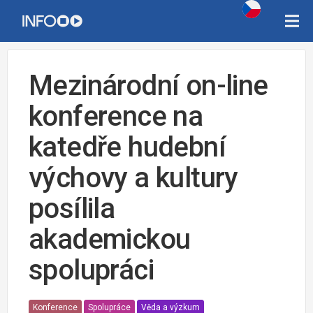
Mezinárodní on-line
konference na
katedře hudební
výchovy a kultury
posílila
akademickou
spolupráci
Konference
Spolupráce
Věda a výzkum