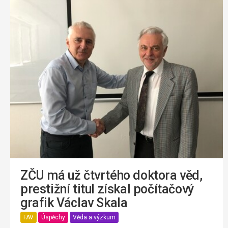
ZČU má už čtvrtého doktora věd,
prestižní titul získal počítačový
grafik Václav Skala
FAV
Úspěchy
Věda a výzkum