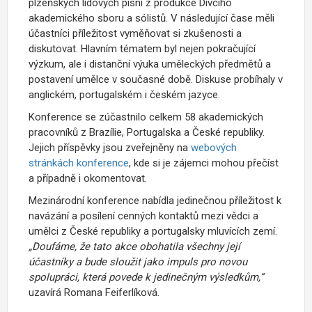
plzeňských lidových písní z produkce Dívčího
akademického sboru a sólistů. V následující čase měli
účastníci příležitost vyměňovat si zkušenosti a
diskutovat. Hlavním tématem byl nejen pokračující
výzkum, ale i distanční výuka uměleckých předmětů a
postavení umělce v současné době. Diskuse probíhaly v
anglickém, portugalském i českém jazyce.
Konference se zúčastnilo celkem 58 akademických
pracovníků z Brazílie, Portugalska a České republiky.
Jejich příspěvky jsou zveřejněny na
webových
stránkách konference
, kde si je zájemci mohou přečíst
a případně i okomentovat.
Mezinárodní konference nabídla jedinečnou příležitost k
navázání a posílení cenných kontaktů mezi vědci a
umělci z České republiky a portugalsky mluvících zemí.
„Doufáme, že tato akce obohatila všechny její
účastníky a bude sloužit jako impuls pro novou
spolupráci, která povede k jedinečným výsledkům,“
uzavírá Romana Feiferlíková.