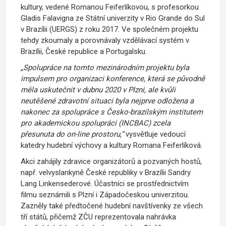
kultury, vedené Romanou Feiferlíkovou, s profesorkou
Gladis Falavigna ze Státní univerzity v Rio Grande do Sul
v Brazílii (UERGS) z roku 2017. Ve společném projektu
tehdy zkoumaly a porovnávaly vzdělávací systém v
Brazílii, České republice a Portugalsku.
„Spolupráce na tomto mezinárodním projektu byla
impulsem pro organizaci konference, která se původně
měla uskutečnit v dubnu 2020 v Plzni, ale kvůli
neutěšené zdravotní situaci byla nejprve odložena a
nakonec za spolupráce s Česko-brazilským institutem
pro akademickou spolupráci (INCBAC) zcela
přesunuta do on-line prostoru,“
vysvětluje vedoucí
katedry hudební výchovy a kultury Romana Feiferlíková.
Akci zahájily zdravice organizátorů a pozvaných hostů,
např. velvyslankyně České republiky v Brazílii Sandry
Lang Linkensederové. Účastníci se prostřednictvím
filmu seznámili s Plzní i Západočeskou univerzitou.
Zazněly také předtočené hudební navštívenky ze všech
tří států, přičemž ZČU reprezentovala nahrávka