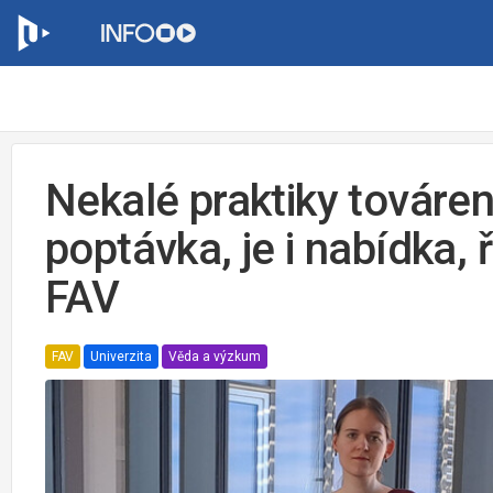
Nekalé praktiky továren
poptávka, je i nabídka,
FAV
FAV
Univerzita
Věda a výzkum