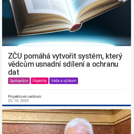
ZČU pomáhá vytvořit systém, který
vědcům usnadní sdílení a ochranu
dat
Spolupráce
Úspěchy
Věda a výzkum
Projektové centrum
30. 10. 2025