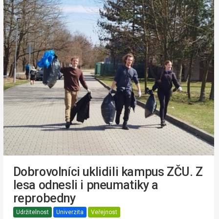
Dobrovolníci uklidili kampus ZČU. Z
lesa odnesli i pneumatiky a
reprobedny
Udržitelnost
Univerzita
Veřejnost