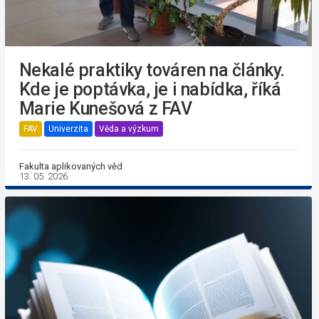
Nekalé praktiky továren na články.
Kde je poptávka, je i nabídka, říká
Marie Kunešová z FAV
FAV
Univerzita
Věda a výzkum
Fakulta aplikovaných věd
13. 05. 2026