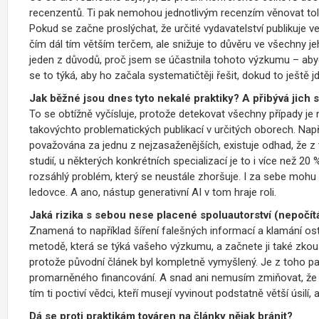
recenzentů. Ti pak nemohou jednotlivým recenzím věnovat tolik
Pokud se začne proslýchat, že určité vydavatelství publikuje v
čím dál tím větším terčem, ale snižuje to důvěru ve všechny jeh
jeden z důvodů, proč jsem se účastnila tohoto výzkumu – abyc
se to týká, aby ho začala systematičtěji řešit, dokud to ještě jd
Jak běžné jsou dnes tyto nekalé praktiky? A přibývá jich
To se obtížně vyčísluje, protože detekovat všechny případy je na
takovýchto problematických publikací v určitých oborech. Napří
považována za jednu z nejzasaženějších, existuje odhad, že z
studií, u některých konkrétních specializací je to i více než 2
rozsáhlý problém, který se neustále zhoršuje. I za sebe mohu ř
ledovce. A ano, nástup generativní AI v tom hraje roli.
Jaká rizika s sebou nese placené spoluautorství (nepočít
Znamená to například šíření falešných informací a klamání os
metodě, která se týká vašeho výzkumu, a začnete ji také zkouš
protože původní článek byl kompletně vymyšlený. Je z toho p
promarněného financování. A snad ani nemusím zmiňovat, že kdy
tím ti poctiví vědci, kteří musejí vyvinout podstatně větší úsilí, 
Dá se proti praktikám továren na články nějak bránit?