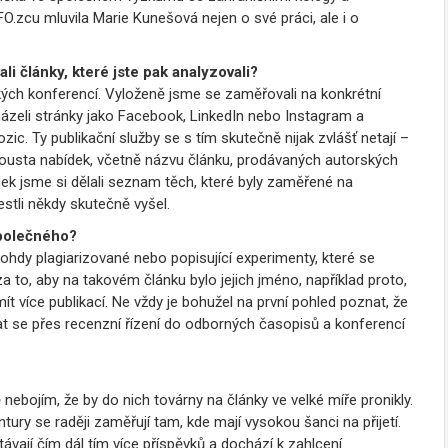
O.zcu mluvila Marie Kunešová nejen o své práci, ale i o
ali články, které jste pak analyzovali?
ých konferencí. Vyloženě jsme se zaměřovali na konkrétní
házeli stránky jako Facebook, LinkedIn nebo Instagram a
zic. Ty publikační služby se s tím skutečně nijak zvlášť netají –
pousta nabídek, včetně názvu článku, prodávaných autorských
ídek jsme si dělali seznam těch, které byly zaměřené na
estli někdy skutečně vyšel.
 společného?
ohdy plagiarizované nebo popisující experimenty, které se
 za to, aby na takovém článku bylo jejich jméno, například proto,
ít více publikací. Ne vždy je bohužel na první pohled poznat, že
vat se přes recenzní řízení do odborných časopisů a konferencí
ebojím, že by do nich továrny na články ve velké míře pronikly.
tury se raději zaměřují tam, kde mají vysokou šanci na přijetí.
ávají čím dál tím více příspěvků a dochází k zahlcení