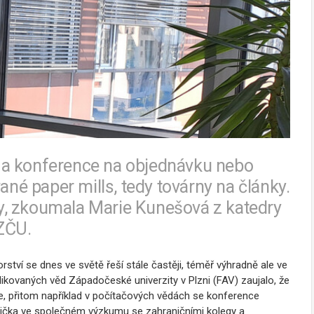
 a konference na objednávku nebo
ané paper mills, tedy továrny na články.
ědy, zkoumala Marie Kunešová z katedry
 ZČU.
tví se dnes ve světě řeší stále častěji, téměř výhradně ale ve
likovaných věd Západočeské univerzity v Plzni (FAV) zaujalo, že
e, přitom například v počítačových vědách se konference
netička ve společném výzkumu se zahraničními kolegy a