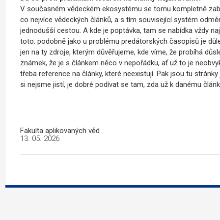
V současném vědeckém ekosystému se tomu kompletně zabránit
co nejvíce vědeckých článků, a s tím související systém odměn
jednodušší cestou. A kde je poptávka, tam se nabídka vždy na
toto: podobně jako u problému predátorských časopisů je důlež
jen na ty zdroje, kterým důvěřujeme, kde víme, že probíhá důsl
známek, že je s článkem něco v nepořádku, ať už to je neobvykl
třeba reference na články, které neexistují. Pak jsou tu stránky
si nejsme jistí, je dobré podívat se tam, zda už k danému člá
Fakulta aplikovaných věd
13. 05. 2026