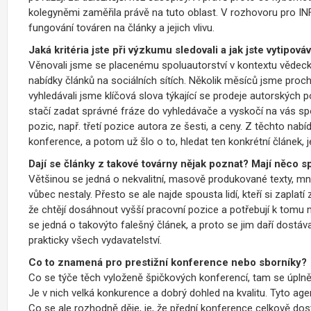
kolegyněmi zaměřila právě na tuto oblast. V rozhovoru pro INF
fungování továren na články a jejich vlivu.
Jaká kritéria jste při výzkumu sledovali a jak jste vytipováv
Věnovali jsme se placenému spoluautorství v kontextu vědeck
nabídky článků na sociálních sítích. Několik měsíců jsme proc
vyhledávali jsme klíčová slova týkající se prodeje autorských po
stačí zadat správné fráze do vyhledávače a vyskočí na vás s
pozic, např. třetí pozice autora ze šesti, a ceny. Z těchto nab
konference, a potom už šlo o to, hledat ten konkrétní článek, j
Dají se články z takové továrny nějak poznat? Mají něco
Většinou se jedná o nekvalitní, masově produkované texty, mn
vůbec nestaly. Přesto se ale najde spousta lidí, kteří si zaplatí
že chtějí dosáhnout vyšší pracovní pozice a potřebují k tomu m
se jedná o takovýto falešný článek, a proto se jim daří dostá
prakticky všech vydavatelství.
Co to znamená pro prestižní konference nebo sborníky?
Co se týče těch vyloženě špičkových konferencí, tam se úplně n
Je v nich velká konkurence a dobrý dohled na kvalitu. Tyto agen
Co se ale rozhodně děje, je, že přední konference celkově dost