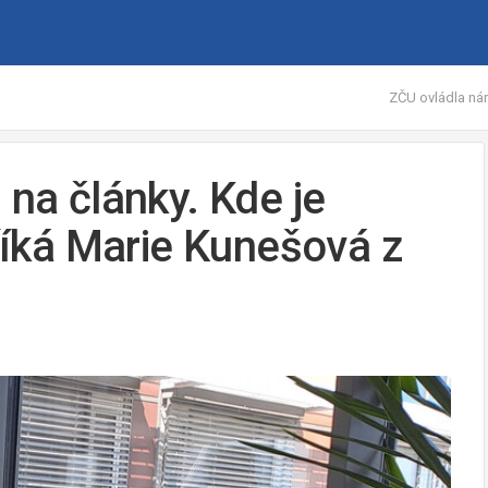
ZČU ovládla nár
 na články. Kde je
 říká Marie Kunešová z