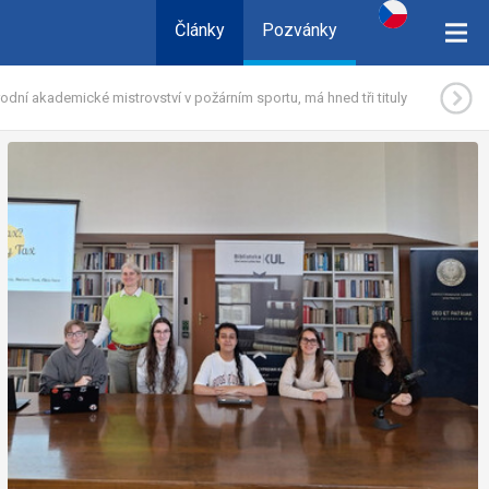
Články
Pozvánky
odní akademické mistrovství v požárním sportu, má hned tři tituly