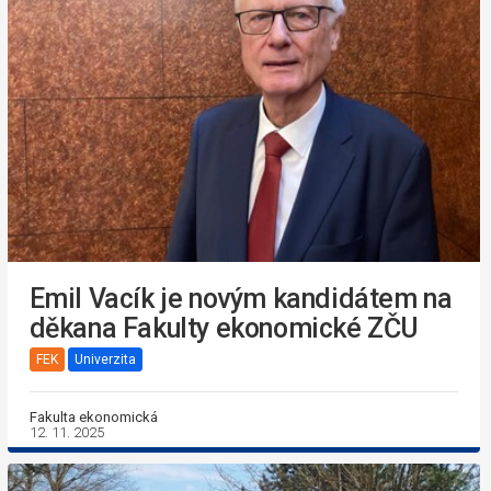
Emil Vacík je novým kandidátem na
děkana Fakulty ekonomické ZČU
FEK
Univerzita
Fakulta ekonomická
12. 11. 2025