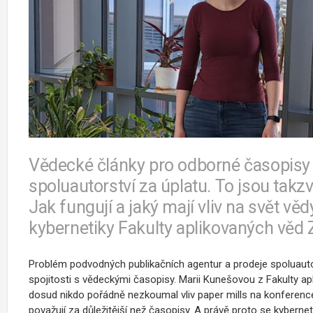
Vědecké články pro odborné časopisy
spoluautorství za úplatu. To jsou takzv
Jak fungují a jaký mají vliv na svět v
kybernetiky Fakulty aplikovaných věd
Problém podvodných publikačních agentur a prodeje spoluautors
spojitosti s vědeckými časopisy. Marii Kunešovou z Fakulty ap
dosud nikdo pořádně nezkoumal vliv paper mills na konferenc
považují za důležitější než časopisy. A právě proto se kyber