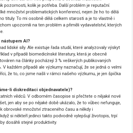
 pozornosti, kolik je potřeba.
Další problém je reputační.
elké množství problematických konferencí, nejen že ho to dělá
o tituly. To mi osobně dělá celkem starosti a je to vlastně i
hom upozornili na ten problém a přiměli vydavatelství, kterých
e.
 s nástupem AI?
d lidské síly. Ale existuje řada studií, které analyzovaly výskyt
klad v případě biomedicínské literatury, která je obecně
 továren na články pocházejí 3 % veškerých publikovaných
0 %. V každém případě ale výzkumy naznačují, že se jedná o velmi
íci, že to, co jsme našli v rámci našeho výzkumu, je jen špička
áme-li diskreditaci objednavatele)?
tatních vědců. V odborném časopise si přečtete o nějaké nové
et, jen aby se po nějaké době ukázalo, že to vůbec nefunguje,
ak obrovské množství ztraceného času a někdy i
ž si někteří jedinci takto podvodně vylepšují životopis, trpí
aby dosáhli stejné produktivity.