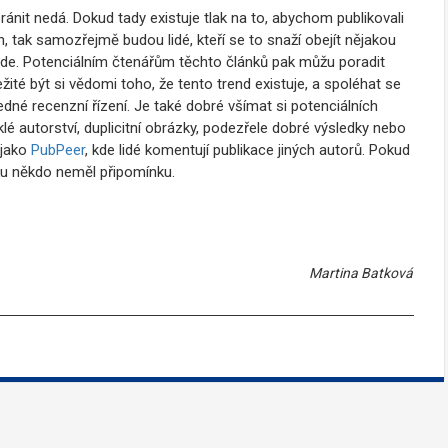
 nedá. Dokud tady existuje tlak na to, abychom publikovali
, tak samozřejmě budou lidé, kteří se to snaží obejít nějakou
jde. Potenciálním čtenářům těchto článků pak můžu poradit
ité být si vědomi toho, že tento trend existuje, a spoléhat se
edné recenzní řízení. Je také dobré všímat si potenciálních
é autorství, duplicitní obrázky, podezřele dobré výsledky nebo
 jako
PubPeer
, kde lidé komentují publikace jiných autorů. Pokud
nku někdo neměl připomínku.
Martina Batková