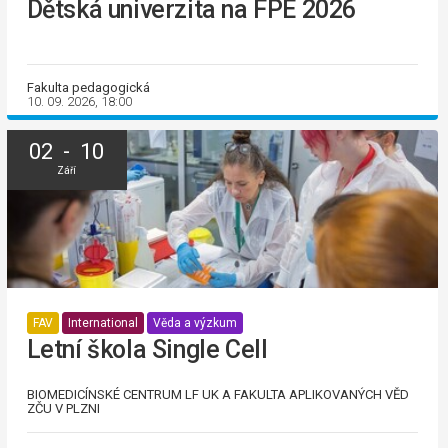
Dětská univerzita na FPE 2026
Fakulta pedagogická
10. 09. 2026, 18:00
02 - 10
Září
FAV
International
Věda a výzkum
Letní škola Single Cell
BIOMEDICÍNSKÉ CENTRUM LF UK A FAKULTA APLIKOVANÝCH VĚD
ZČU V PLZNI