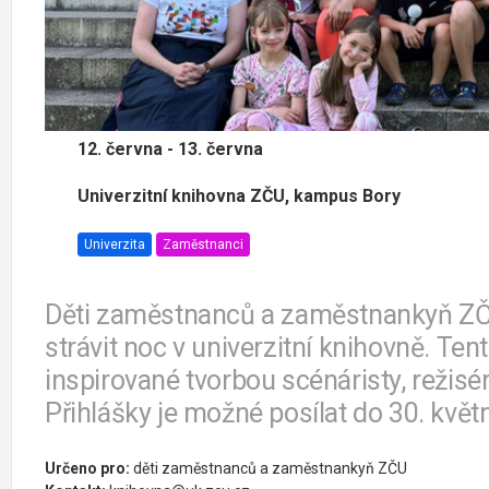
12. června - 13. června
Univerzitní knihovna ZČU, kampus Bory
Univerzita
Zaměstnanci
Děti zaměstnanců a zaměstnankyň ZČU
strávit noc v univerzitní knihovně. Tentok
inspirované tvorbou scénáristy, režis
Přihlášky je možné posílat do 30. květ
Určeno pro:
děti zaměstnanců a zaměstnankyň ZČU