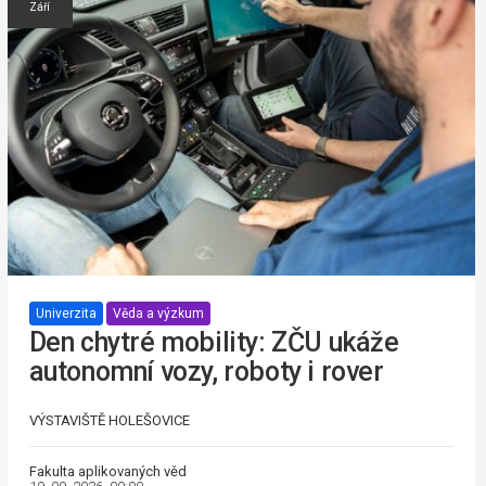
Září
Univerzita
Věda a výzkum
Den chytré mobility: ZČU ukáže
autonomní vozy, roboty i rover
VÝSTAVIŠTĚ HOLEŠOVICE
Fakulta aplikovaných věd