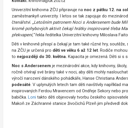
Kontakt:
knihovna@uk.zcu.cz
Univerzitní knihovna ZČU připravuje na
noc z pátku 12. na so
zaměstnankyň univerzity. I letos se tak zapojuje do mezináro
čtenářství.
„
Letošním patronem Noci s Andersenem bude Miloš 
kromě pohybových aktivit čekají hrátky inspirované třeba M
překvapení,“
řekla ředitelka Univerzitní knihovny Miloslava Faito
Děti v knihovně přespí a čekají je tam také různé hry, soutěže
na ZČU je určená pro
děti ve věku 6 až 12 let
. Rodiče mohou 
to
nejpozději do 30. května.
Kapacita je omezená. Děti si s s
Noc s Andersenem
je mezinárodní akce, kdy knihovny, školy
ročně otvírají své brány také v noci, aby děti mohly naslouchat
výročí narození dánského pohádkáře, Hanse Christiana Ander
podesáté
. V uplynulých letech tam děti navštívily například m
inspirovaných Ferdou Mravencem od Ondřeje Sekory nebo proži
babička.
L
oni
takto děti objevovaly tvorbu českého spisovatele 
Makoň ze Záchranné stanice živočichů Plzeň jim předvedl doko