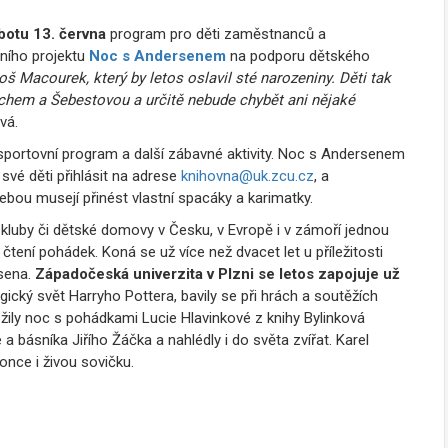
botu 13. června
program pro děti zaměstnanců a
dního projektu
Noc s Andersenem
na podporu dětského
Macourek, který by letos oslavil sté narozeniny. Děti tak
achem a Šebestovou a určitě nebude chybět ani nějaké
vá.
, sportovní program a další zábavné aktivity. Noc s Andersenem
své děti přihlásit na adrese
knihovna@uk.zcu.cz
, a
ebou musejí přinést vlastní spacáky a karimatky.
, kluby či dětské domovy v Česku, v Evropě i v zámoří jednou
 čtení pohádek. Koná se už více než dvacet let u příležitosti
sena.
Západočeská univerzita v Plzni se letos zapojuje už
agický svět Harryho Pottera, bavily se při hrách a soutěžích
ly noc s pohádkami Lucie Hlavinkové z knihy Bylinková
a básníka Jiřího Žáčka a nahlédly i do světa zvířat. Karel
nce i živou sovičku.