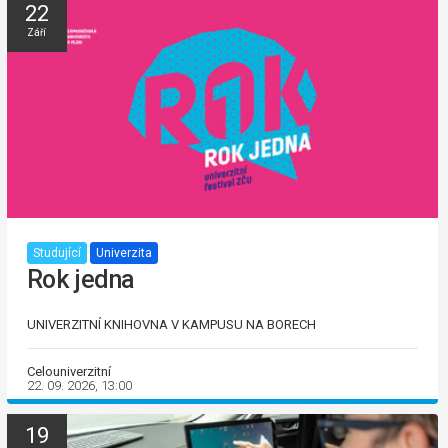
22
Září
Studující
Univerzita
Rok jedna
UNIVERZITNÍ KNIHOVNA V KAMPUSU NA BORECH
Celouniverzitní
22. 09. 2026, 13:00
19