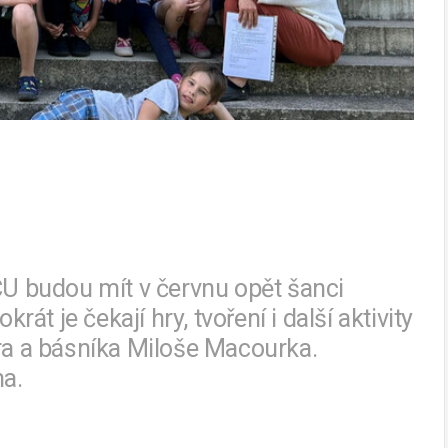
 budou mít v červnu opět šanci
rát je čekají hry, tvoření i další aktivity
éra a básníka Miloše Macourka.
na.