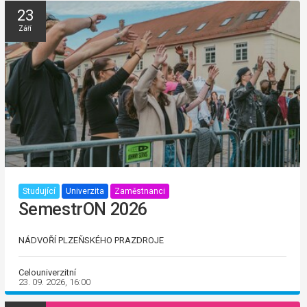
23
Září
Studující
Univerzita
Zaměstnanci
SemestrON 2026
NÁDVOŘÍ PLZEŇSKÉHO PRAZDROJE
Celouniverzitní
23. 09. 2026, 16:00