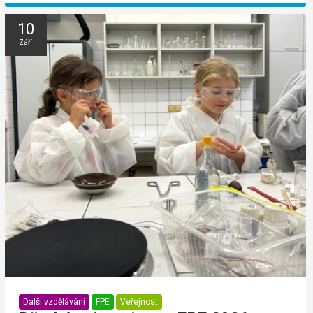
10
Září
Další vzdělávání
FPE
Veřejnost