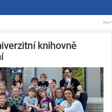
Bias P
verzitní knihovně
í