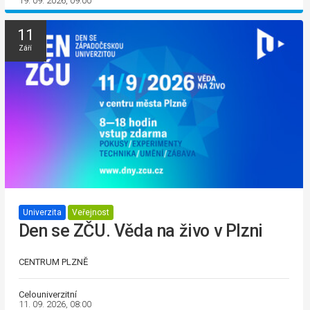
19. 09. 2026, 09:00
11
Září
Univerzita
Veřejnost
Den se ZČU. Věda na živo v Plzni
CENTRUM PLZNĚ
Celouniverzitní
11. 09. 2026, 08:00