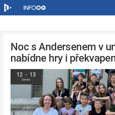
Noc s Andersenem v uni
nabídne hry i překvapen
12 - 13
Červen