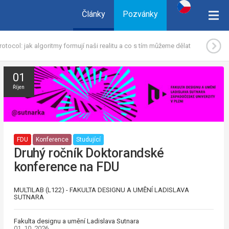
Články
Pozvánky
rotocol: jak algoritmy formují naši realitu a co s tím můžeme dělat
01
Říjen
FDU
Konference
Studující
Druhý ročník Doktorandské
konference na FDU
MULTILAB (L122) - FAKULTA DESIGNU A UMĚNÍ LADISLAVA
SUTNARA
Fakulta designu a umění Ladislava Sutnara
01. 10. 2026