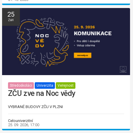
25
Září
Středoškoláci
Univerzita
Veřejnost
ZČU zve na Noc vědy
VYBRANÉ BUDOVY ZČU V PLZNI
Celouniverzitní
25. 09. 2026, 17:00