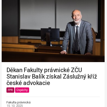
Děkan Fakulty právnické ZČU
Stanislav Balík získal Záslužný kříž
české advokacie
FPR
Úspěchy
Fakulta právnická
15. 10. 2025