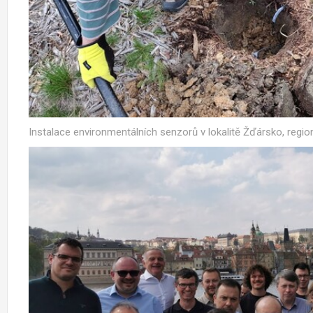
Instalace environmentálních senzorů v lokalitě Žďársko, regio