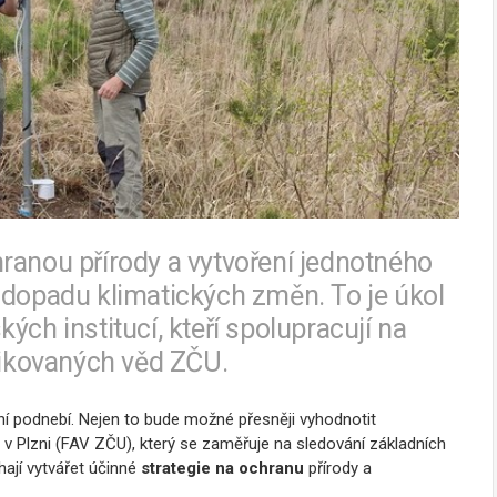
ranou přírody a vytvoření jednotného
 dopadu klimatických změn. To je úkol
ých institucí, kteří spolupracují na
plikovaných věd ZČU.
ění podnebí. Nejen to bude možné přesněji vyhodnotit
v Plzni (FAV ZČU), který se zaměřuje na sledování základních
hají vytvářet účinné
strategie na ochranu
přírody a