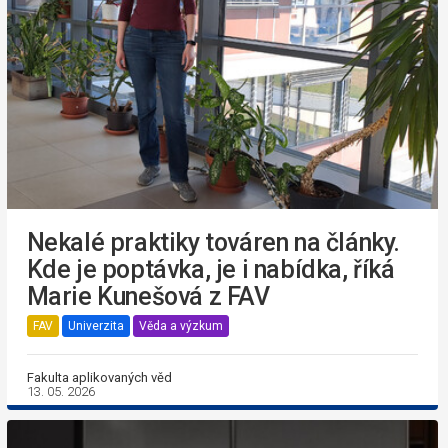
Nekalé praktiky továren na články.
Kde je poptávka, je i nabídka, říká
Marie Kunešová z FAV
FAV
Univerzita
Věda a výzkum
Fakulta aplikovaných věd
13. 05. 2026