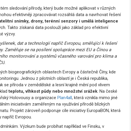
systém sledování přírody, který bude možné aplikovat v různých
mohou efektivněji zpracovávat rozsáhlá data a navrhovat řešení
atelitní snímky, drony, terénní senzory i umělá inteligence
h. Takto získaná data poslouží jako základ pro efektivní
ké výzvy.
šlenek, dat a technologií napříč Evropou, směřující k řešení
by. Zaměřuje se na posílení spolupráce mezi EU a Čínou a
lního monitorování a systémů včasného varování pro klima a
ČU.
ných biogeografických oblastech Evropy a částečně Číny, kde
ringu. Jednou z pilotních oblastí je i Česká republika,
 jak se příroda v zemědělské a lesní krajině mění pod vlivem
íklad
teplotu, vlhkost půdy nebo množství srážek
. Na české
nářský Holovousy a organizace
Plan4all
, která vznikla mimo jiné
lobálním iniciativám zaměřeným na využívání přírodě blízkých
atu. Projekt zároveň podporuje cíle iniciativy EuropaBON, která
y napříč Evropou.
 podmínkám. Výzkum bude probíhat například ve Finsku, v