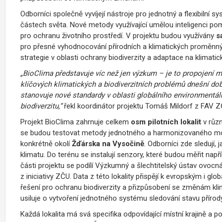
Odborníci společně vyvíjejí nástroje pro jednotný a flexibilní 
částech světa. Nové metody využívající umělou inteligenci po
pro ochranu životního prostředí. V projektu budou využívány
s
pro přesné vyhodnocování přírodních a klimatických proměnnýc
strategie v oblasti ochrany biodiverzity a adaptace na klimatic
„BioClima představuje víc než jen výzkum – je to propojení my
klíčových klimatických a biodiverzitních problémů dnešní do
stanovuje nové standardy v oblasti globálního environmentá
biodiverzitu,“
řekl koordinátor projektu Tomáš Mildorf z FAV Z
Projekt BioClima zahrnuje celkem
osm pilotních lokalit
v růz
se budou testovat metody jednotného a harmonizovaného monito
konkrétně okolí
Žďárska na Vysočině
. Odborníci zde sledují,
klimatu. Do terénu se instalují senzory, které budou měřit např
části projektu se podílí Výzkumný a šlechtitelský ústav ovoc
z iniciativy ZČU. Data z této lokality přispějí k evropským i g
řešení pro ochranu biodiverzity a přizpůsobení se změnám klim
usiluje o vytvoření jednotného systému sledování stavu přírod
Každá lokalita má svá specifika odpovídající místní krajině a