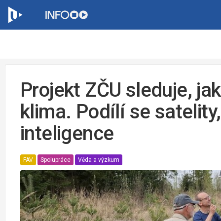
Projekt ZČU sleduje, ja
klima. Podílí se satelity
inteligence
FAV
Spolupráce
Věda a výzkum