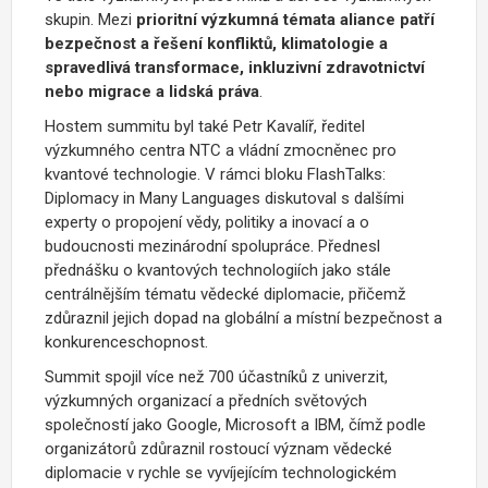
skupin. Mezi
prioritní výzkumná témata aliance patří
bezpečnost a řešení konfliktů, klimatologie a
spravedlivá transformace, inkluzivní zdravotnictví
nebo migrace a lidská práva
.
Hostem summitu byl také
Petr Kavalíř
, ředitel
výzkumného centra NTC a vládní zmocněnec pro
kvantové technologie. V rámci bloku FlashTalks:
Diplomacy in Many Languages diskutoval s dalšími
experty o propojení vědy, politiky a inovací a o
budoucnosti mezinárodní spolupráce. Přednesl
p
řednášku o kvantových technologiích jako stále
centrálnějším tématu vědecké diplomacie, přičemž
zdůraznil jejich dopad na globální a místní bezpečnost a
konkurenceschopnost.
Summit spojil více než 700 účastníků z univerzit,
výzkumných organizací a předních světových
společností jako
Google
,
Microsoft
a
IBM
, čímž podle
organizátorů zdůraznil rostoucí význam vědecké
diplomacie v rychle se vyvíjejícím technologickém