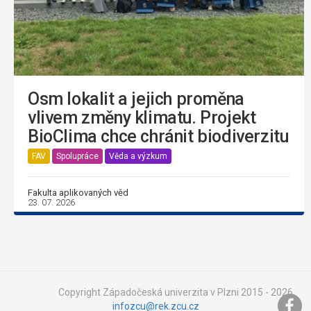
Osm lokalit a jejich proměna
vlivem změny klimatu. Projekt
BioClima chce chránit biodiverzitu
FAV
Spolupráce
Věda a výzkum
Fakulta aplikovaných věd
23. 07. 2026
Copyright Západočeská univerzita v Plzni 2015 - 2026,
infozcu@rek.zcu.cz