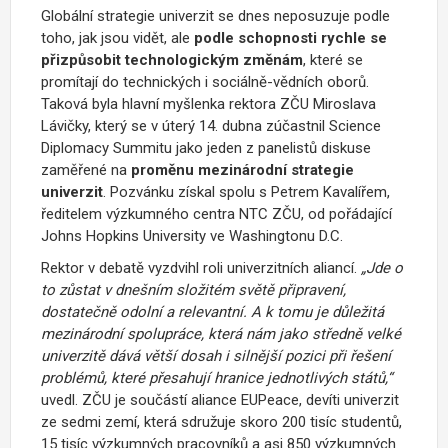
Globální strategie univerzit se dnes neposuzuje podle
toho, jak jsou vidět, ale
podle schopnosti rychle se
přizpůsobit technologickým změnám
, které se
promítají do technických i sociálně-vědních oborů.
Taková byla hlavní myšlenka rektora ZČU
Miroslava
Lávičky, který se v
úterý 14. dubna zúčastnil Science
Diplomacy Summitu jako jeden z panelistů diskuse
zaměřené na
proměnu mezinárodní strategie
univerzit
. Pozvánku získal spolu s Petrem Kavalířem,
ředitelem výzkumného centra NTC ZČU, od pořádající
Johns Hopkins University ve Washingtonu D.C.
Rektor v debatě vyzdvihl roli univerzitních aliancí.
„Jde o
to zůstat v dnešním složitém světě připravení,
dostatečně odolní a relevantní. A k tomu je důležitá
mezinárodní spolupráce, která nám jako středně velké
univerzitě dává větší dosah i silnější pozici při řešení
problémů, které přesahují hranice jednotlivých států,“
uvedl. ZČU je součástí aliance EUPeace, devíti univerzit
ze sedmi zemí, která sdružuje skoro 200 tisíc studentů,
15 tisíc výzkumných pracovníků a asi 850 výzkumných