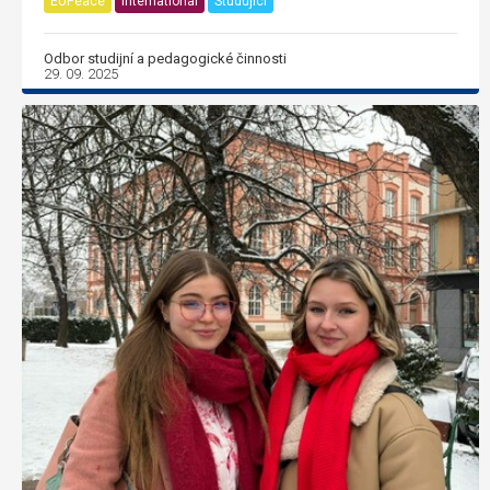
EUPeace
International
Studující
Odbor studijní a pedagogické činnosti
29. 09. 2025