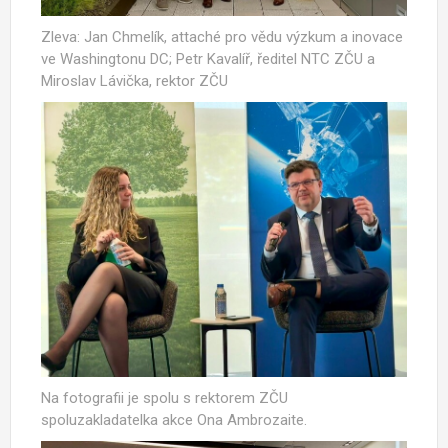
Zleva: Jan Chmelík, attaché pro vědu výzkum a inovace
ve Washingtonu DC; Petr Kavalíř, ředitel NTC ZČU a
Miroslav Lávička, rektor ZČU
Na fotografii je spolu s rektorem ZČU
spoluzakladatelka akce Ona Ambrozaite.