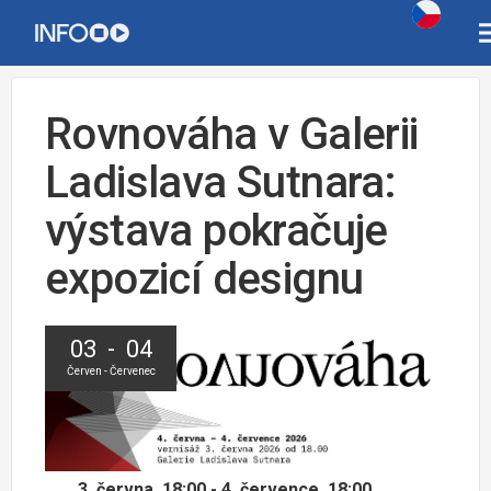
Rovnováha v Galerii
Ladislava Sutnara:
výstava pokračuje
expozicí designu
03 - 04
Červen - Červenec
3. června, 18:00 - 4. července, 18:00