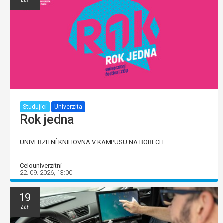
Září
Studující
Univerzita
Rok jedna
UNIVERZITNÍ KNIHOVNA V KAMPUSU NA BORECH
Celouniverzitní
22. 09. 2026, 13:00
19
Září