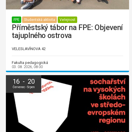
FPE
Studentská aktivita
Veřejnost
Příměstský tábor na FPE: Objevení
tajuplného ostrova
VELESLAVÍNOVA 42
Fakulta pedagogická
03. 08. 2026, 08:00
16 - 20
Červenec - Srpen