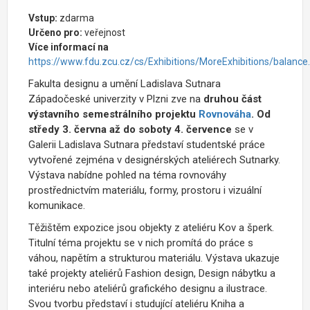
Vstup:
zdarma
Určeno pro:
veřejnost
Více informací na
https://www.fdu.zcu.cz/cs/Exhibitions/MoreExhibitions/balance
Fakulta designu a umění Ladislava Sutnara
Západočeské univerzity v Plzni zve na
druhou část
výstavního semestrálního projektu
Rovnováha
.
Od
středy 3. června až do soboty 4. července
se v
Galerii Ladislava Sutnara představí studentské práce
vytvořené zejména v designérských ateliérech Sutnarky.
Výstava nabídne pohled na téma rovnováhy
prostřednictvím materiálu, formy, prostoru i vizuální
komunikace.
Těžištěm expozice jsou objekty z ateliéru Kov a šperk.
Titulní téma projektu se v nich promítá do práce s
váhou, napětím a strukturou materiálu. Výstava ukazuje
také projekty ateliérů Fashion design, Design nábytku a
interiéru nebo ateliérů grafického designu a ilustrace.
Svou tvorbu představí i studující ateliéru Kniha a