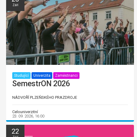
Září
Studující
Univerzita
Zaměstnanci
SemestrON 2026
NÁDVOŘÍ PLZEŇSKÉHO PRAZDROJE
Celouniverzitní
23. 09. 2026, 16:00
22