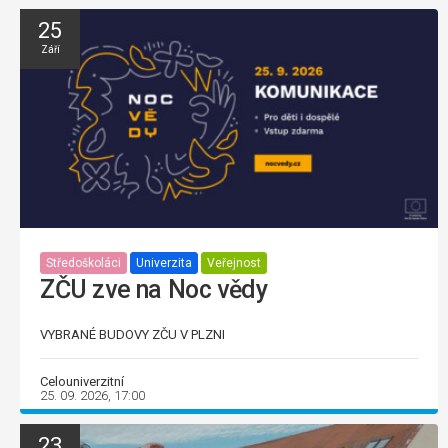
25
Září
Středoškoláci
Univerzita
Veřejnost
ZČU zve na Noc vědy
VYBRANÉ BUDOVY ZČU V PLZNI
Celouniverzitní
25. 09. 2026, 17:00
23