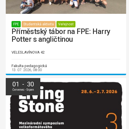
FPE
Studentská aktivita
Veřejnost
Příměstský tábor na FPE: Harry
Potter s angličtinou
VELESLAVÍNOVA 42
Fakulta pedagogická
13. 07. 2026, 08:00
01 - 30
Červenec - Srpen