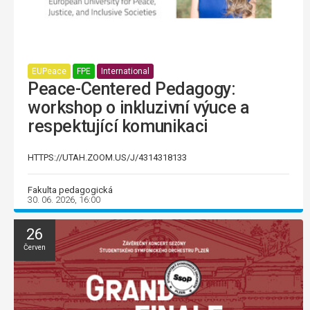
EUPeace
FPE
International
Peace-Centered Pedagogy:
workshop o inkluzivní výuce a
respektující komunikaci
HTTPS://UTAH.ZOOM.US/J/4314318133
Fakulta pedagogická
30. 06. 2026, 16:00
26
Červen