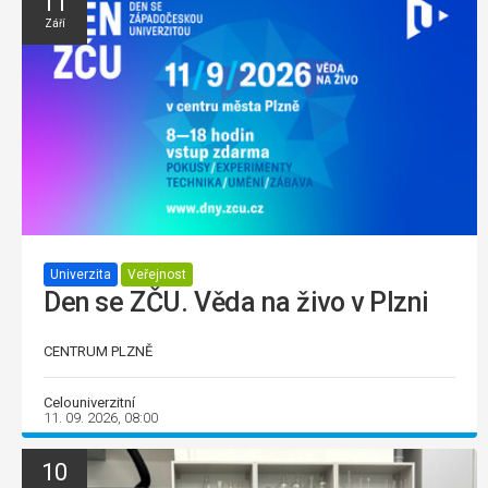
11
Září
Univerzita
Veřejnost
Den se ZČU. Věda na živo v Plzni
CENTRUM PLZNĚ
Celouniverzitní
11. 09. 2026, 08:00
10