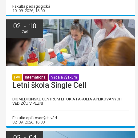
Fakulta pedagogická
10. 09. 2026, 18:00
02 - 10
Září
FAV
International
Věda a výzkum
Letní škola Single Cell
BIOMEDICÍNSKÉ CENTRUM LF UK A FAKULTA APLIKOVANÝCH
VĚD ZČU V PLZNI
Fakulta aplikovaných věd
02. 09. 2026, 16:00
02 - 04