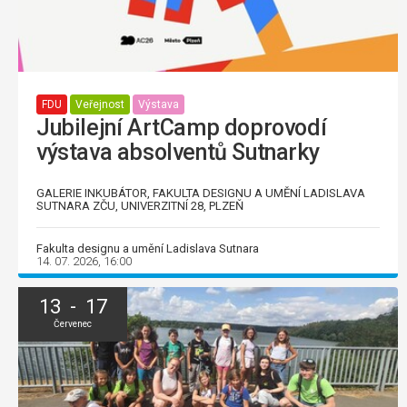
FDU
Veřejnost
Výstava
Jubilejní ArtCamp doprovodí
výstava absolventů Sutnarky
GALERIE INKUBÁTOR, FAKULTA DESIGNU A UMĚNÍ LADISLAVA
SUTNARA ZČU, UNIVERZITNÍ 28, PLZEŇ
Fakulta designu a umění Ladislava Sutnara
14. 07. 2026, 16:00
13 - 17
Červenec