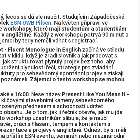
, lecos se dá ale naučit. Studujícím Západočeské
olek
ESN UWB Pilsen
.
Na květen připravil ve
ne workshopy, které mají studentům a studentkám
 v angličtině
. Každý z workshopů potrvá 90 minut a
jemci by tedy neměli váhat s registrací.
t - Fluent Monologue in English
začíná
ve středu
tat v klidu, když je zradí slovník a jak pracovat s
 jak strukturovat plynulý projev bez toho, aby
udržení plynulosti řeči, strategie pro zvládání
truktury pro sebevědomý spontánní projev a získají
bez poznámek.
Zájemci o tento workshop se mohou
také v 16:00
. Nese název
Present Like You Mean It -
s klíčovými stavebními kameny sebevědomého
přirozeným přednesem a schopností udržet
 obsahu. Je o tom, jak ji řečník otevře, jak mu jde
Tento workshop účastníkům slibuje, že je naučí
ávěr, p
ráci s hlasem, tempem a kontaktem s
rezentace a projevy v angličtině. Odnést by si měli
na příštím ESN eventu, semináři nebo mezinárodní