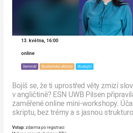
13. května, 16:00
online
Seminář
Studentská aktivita
Studující
Bojíš se, že ti uprostřed věty zmizí slo
v angličtině? ESN UWB Pilsen připravil
zaměřené online mini-workshopy. Úča
skriptu, bez trémy a s jasnou strukturo
Vstup:
zdarma po registraci