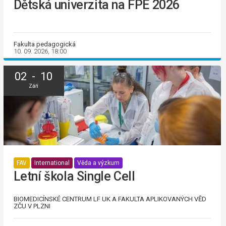
Dětská univerzita na FPE 2026
Fakulta pedagogická
10. 09. 2026, 18:00
02 - 10
Září
FAV
International
Věda a výzkum
Letní škola Single Cell
BIOMEDICÍNSKÉ CENTRUM LF UK A FAKULTA APLIKOVANÝCH VĚD
ZČU V PLZNI