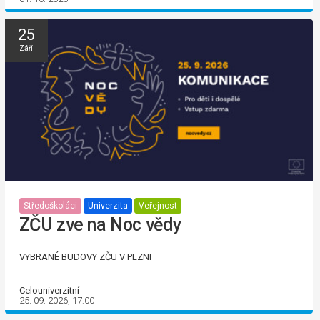
25
Září
Středoškoláci
Univerzita
Veřejnost
ZČU zve na Noc vědy
VYBRANÉ BUDOVY ZČU V PLZNI
Celouniverzitní
25. 09. 2026, 17:00