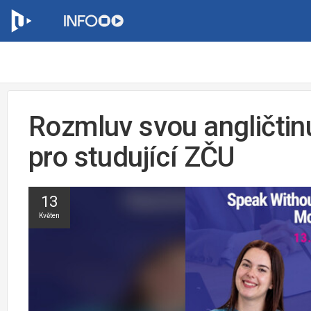
Rozmluv svou angličtin
pro studující ZČU
13
Květen