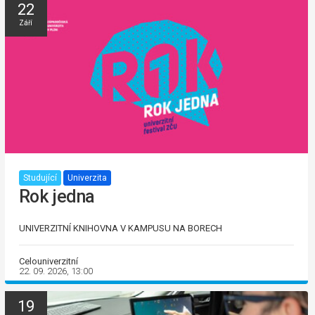
22
Září
Studující
Univerzita
Rok jedna
UNIVERZITNÍ KNIHOVNA V KAMPUSU NA BORECH
Celouniverzitní
22. 09. 2026, 13:00
19