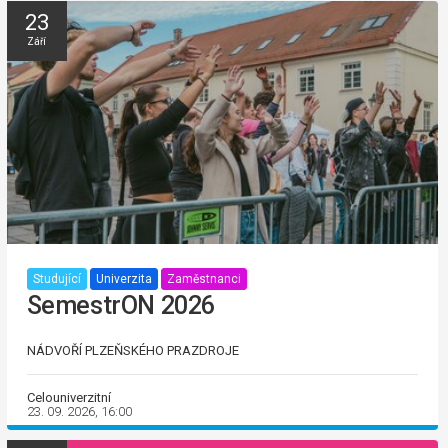
23
Září
Studující
Univerzita
Zaměstnanci
SemestrON 2026
NÁDVOŘÍ PLZEŇSKÉHO PRAZDROJE
Celouniverzitní
23. 09. 2026, 16:00