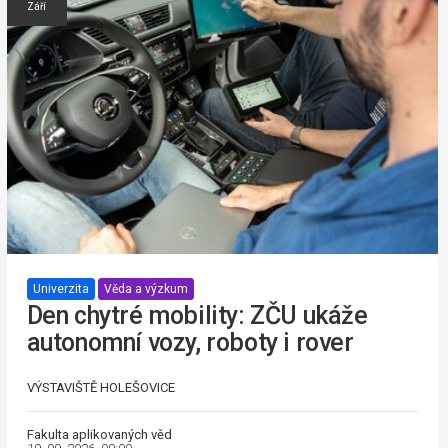
Září
Univerzita
Věda a výzkum
Den chytré mobility: ZČU ukáže
autonomní vozy, roboty i rover
VÝSTAVIŠTĚ HOLEŠOVICE
Fakulta aplikovaných věd