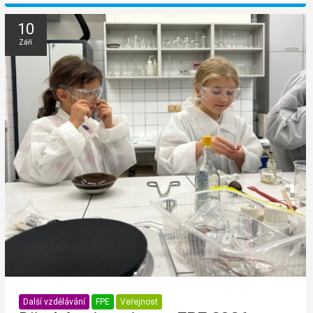
10
Září
Další vzdělávání
FPE
Veřejnost