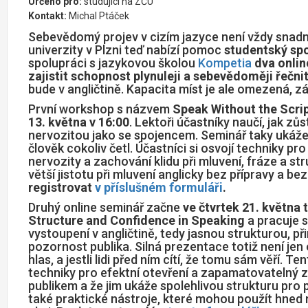
Určeno pro:
studující na ZČU
Kontakt:
Michal Ptáček
Sebevědomý projev v cizím jazyce není vždy snadný
univerzity v Plzni teď nabízí pomoc
studentský sp
spolupráci s jazykovou školou
Kompetia
dva onli
zajistit schopnost plynuleji a sebevědoměji řečnit
bude v angličtině. Kapacita míst je ale omezená, zá
První workshop s názvem
Speak Without the Scrip
13. května v 16:00
. Lektoři účastníky naučí, jak zůs
nervozitou jako se spojencem. Seminář taky ukáže,
člověk cokoliv četl. Účastníci si osvojí t
echniky pro 
nervozity a zachování klidu při mluvení, fráze a s
větší jistotu při mluvení anglicky bez přípravy a 
registrovat
v příslušném formuláři
.
Druhý online seminář začne
ve čtvrtek 21. května 
Structure and Confidence in Speaking
a pracuje 
vystoupení v angličtině, tedy jasnou strukturou, 
pozornost publika. Silná prezentace totiž není jen o
hlas, a jestli lidi před ním cítí, že tomu sám věří. 
t
echniky pro efektní otevření a zapamatovatelný z
publikem a že jim ukáže s
polehlivou strukturu pro p
také p
raktické nástroje, které mohou použít hned 