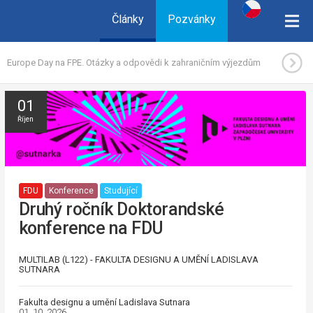
Články
Pozvánky
Europe Day na FPE. Otázky a odpovědi k zahraničním výjezdům
01
Říjen
FDU
Konference
Studující
Druhý ročník Doktorandské
konference na FDU
MULTILAB (L122) - FAKULTA DESIGNU A UMĚNÍ LADISLAVA
SUTNARA
Fakulta designu a umění Ladislava Sutnara
01. 10. 2026