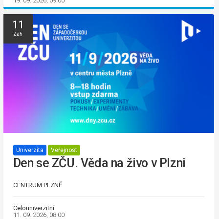
19. 09. 2026, 09:00
11
Září
Univerzita
Veřejnost
Den se ZČU. Věda na živo v Plzni
CENTRUM PLZNĚ
Celouniverzitní
11. 09. 2026, 08:00