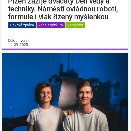
Plzeň zažije dvacátý Den vědy a
techniky. Náměstí ovládnou roboti,
formule i vlak řízený myšlenkou
Tisková zpráva
Věda a výzkum
Veřejnost
Celouniverzitní
11. 09. 2025