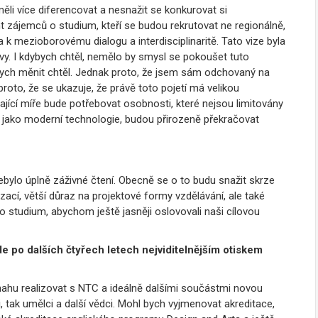
ěli více diferencovat a nesnažit se konkurovat si
nt zájemců o studium, kteří se budou rekrutovat ne regionálně,
k mezioborovému dialogu a interdisciplinaritě. Tato vize byla
ovy. I kdybych chtěl, nemělo by smysl se pokoušet tuto
co bych měnit chtěl. Jednak proto, že jsem sám odchovaný na
proto, že se ukazuje, že právě toto pojetí má velikou
jící míře bude potřebovat osobnosti, které nejsou limitovány
 jako moderní technologie, budou přirozeně překračovat
bylo úplně záživné čtení.
Obecně se o to budu snažit skrze
izací, větší důraz na projektové formy vzdělávání, ale také
o studium, abychom ještě jasněji oslovovali naši cílovou
e po dalších čtyřech letech nejviditelnějším otiskem
hu realizovat s NTC a ideálně dalšími součástmi novou
, tak umělci a další vědci. Mohl bych vyjmenovat akreditace,