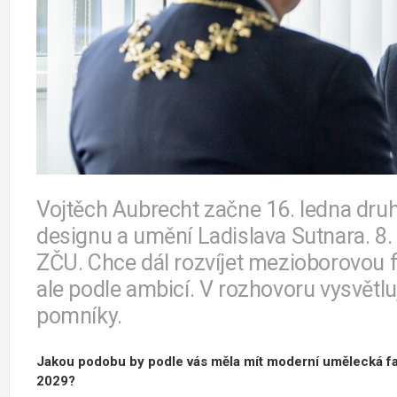
Vojtěch Aubrecht začne 16. ledna druh
designu a umění Ladislava Sutnara. 8.
ZČU. Chce dál rozvíjet mezioborovou f
ale podle ambicí. V rozhovoru vysvětlu
pomníky.
Jakou podobu by podle vás měla mít moderní umělecká fa
2029?