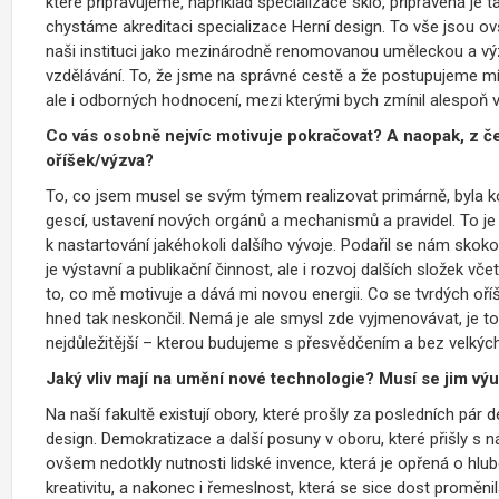
které připravujeme, například specializace sklo, připravená je
chystáme akreditaci specializace Herní design. To vše jsou ov
naši instituci jako mezinárodně renomovanou uměleckou a vý
vzdělávání. To, že jsme na správné cestě a že postupujeme mílo
ale i odborných hodnocení, mezi kterými bych zmínil alespoň
Co vás osobně nejvíc motivuje pokračovat? A naopak, z čeh
oříšek/výzva?
To, co jsem musel se svým týmem realizovat primárně, byla kom
gescí, ustavení nových orgánů a mechanismů a pravidel. To je p
k nastartování jakéhokoli dalšího vývoje. Podařil se nám skoko
je výstavní a publikační činnost, ale i rozvoj dalších složek vče
to, co mě motivuje a dává mi novou energii. Co se tvrdých oříš
hned tak neskončil. Nemá je ale smysl zde vyjmenovávat, je to
nejdůležitější – kterou budujeme s přesvědčením a bez velkýc
Jaký vliv mají na umění nové technologie? Musí se jim vý
Na naší fakultě existují obory, které prošly za posledních pár
design. Demokratizace a další posuny v oboru, které přišly s nás
ovšem nedotkly nutnosti lidské invence, která je opřená o hlub
kreativitu, a nakonec i řemeslnost, která se sice dost proměnil