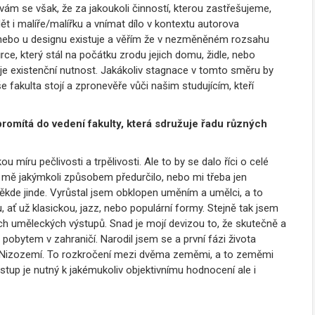
ám se však, že za jakoukoli činností, kterou zastřešujeme,
ět i malíře/malířku a vnímat dílo v kontextu autorova
 nebo u designu existuje a věřím že v nezměněném rozsahu
ce, který stál na počátku zrodu jejich domu, židle, nebo
 je existenční nutnost. Jakákoliv stagnace v tomto směru by
fakulta stojí a zpronevěře vůči našim studujícím, kteří
romítá do vedení fakulty, která sdružuje řadu různých
 míru pečlivosti a trpělivosti. Ale to by se dalo říci o celé
í mě jakýmkoli způsobem předurčilo, nebo mi třeba jen
někde jinde. Vyrůstal jsem obklopen uměním a umělci, a to
bu, ať už klasickou, jazz, nebo populární formy. Stejně tak jsem
ích uměleckých výstupů. Snad je mojí devizou to, že skutečně a
bytem v zahraničí. Narodil jsem se a první fázi života
 v Nizozemí. To rozkročení mezi dvěma zeměmi, a to zeměmi
stup je nutný k jakémukoliv objektivnímu hodnocení ale i