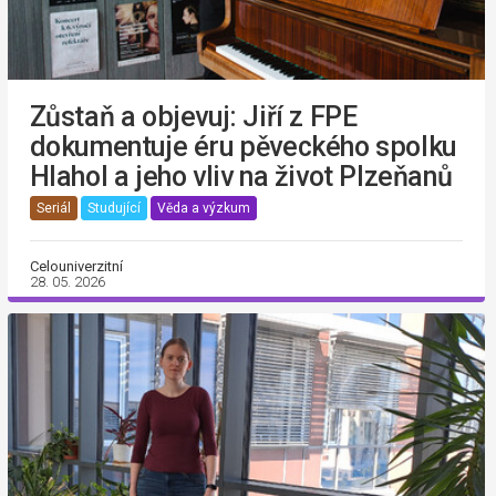
Zůstaň a objevuj: Jiří z FPE
dokumentuje éru pěveckého spolku
Hlahol a jeho vliv na život Plzeňanů
Seriál
Studující
Věda a výzkum
Celouniverzitní
28. 05. 2026