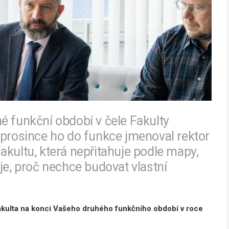
é funkční období v čele Fakulty
 prosince ho do funkce jmenoval rektor
akultu, která nepřitahuje podle mapy,
je, proč nechce budovat vlastní
kulta na konci Vašeho druhého funkčního období v roce