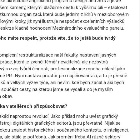
 také akreditace anglického programu Design and Arts a ještě
šem kameny, kterými dláždíme cestu k vyššímu cíli – etablovat
zkumnou organizaci, která bude jedním z lídrů v mezioborovém
vými kroky, již nyní ilustruje nespočet excelentních výsledků
 veskrze kladné hodnocení Mezinárodního evaluačního panelu.
o máte respekt, protože víte, že to ještě bude tvrdý
plexní restrukturalizace naší fakulty, nastavení jasných
ráce, která je zvenčí téměř neviditelná, ale nezbytná
vý rozvoj tvůrčí činnosti, profesionalizace mnoha oblastí jako
tně PR.. Nyní nastává prostor pro naplňování vizí, a to je přesně
ků a velkých výzev týče, ani nevím, kde bych začal a asi bych
 součást cesty, na kterou jsme se vydali a co je myslím
h obav.
uka v ateliérech přizpůsobovat?
 dekád naprostou revolucí. Jako příklad mohu uvést grafický
troji digitálních grafických editorů, jsou převratné. Nijak se
okou znalost historického i současného kontextu, o inteligenci,
a, ale stále je potřebná. Jak promění třeba AI různé sektory