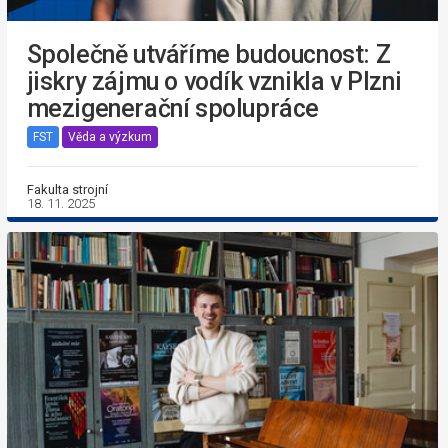
Společně utváříme budoucnost: Z
jiskry zájmu o vodík vznikla v Plzni
mezigenerační spolupráce
FST
Věda a výzkum
Fakulta strojní
18. 11. 2025