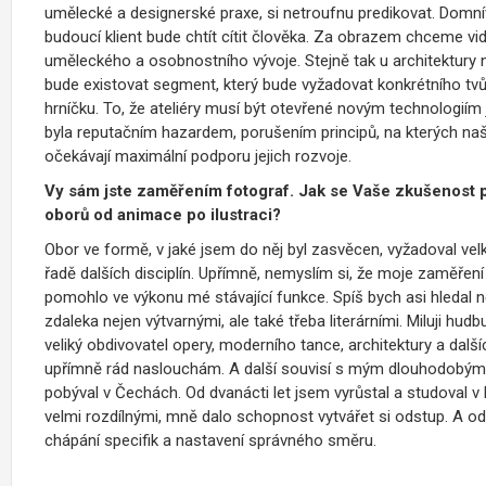
umělecké a designerské praxe, si netroufnu predikovat. Domnív
budoucí klient bude chtít cítit člověka. Za obrazem chceme vid
uměleckého a osobnostního vývoje. Stejně tak u architektury
bude existovat segment, který bude vyžadovat konkrétního tvůr
hrníčku. To, že ateliéry musí být otevřené novým technologiím
byla reputačním hazardem, porušením principů, na kterých naše 
očekávají maximální podporu jejich rozvoje.
Vy sám jste zaměřením fotograf. Jak se Vaše zkušenost p
oborů od animace po ilustraci?
Obor ve formě, v jaké jsem do něj byl zasvěcen, vyžadoval velkou
řadě dalších disciplín. Upřímně, nemyslím si, že moje zaměřen
pomohlo ve výkonu mé stávající funkce. Spíš bych asi hledal 
zdaleka nejen výtvarnými, ale také třeba literárními. Miluji hud
veliký obdivovatel opery, moderního tance, architektury a dalš
upřímně rád naslouchám. A další souvisí s mým dlouhodobým po
pobýval v Čechách. Od dvanácti let jsem vyrůstal a studoval
velmi rozdílnými, mně dalo schopnost vytvářet si odstup. A od
chápání specifik a nastavení správného směru.