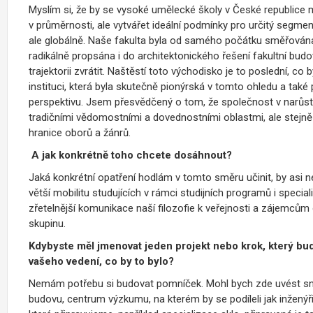
Myslím si, že by se vysoké umělecké školy v České republice m
v průměrnosti, ale vytvářet ideální podmínky pro určitý segme
ale globálně. Naše fakulta byla od samého počátku směřována 
radikálně propsána i do architektonického řešení fakultní bud
trajektorii zvrátit. Naštěstí toto východisko je to poslední, 
instituci, která byla skutečně pionýrská v tomto ohledu a také 
perspektivu. Jsem přesvědčený o tom, že společnost v narůsta
tradičními vědomostními a dovednostními oblastmi, ale stejně
hranice oborů a žánrů.
A jak konkrétně toho chcete dosáhnout?
Jaká konkrétní opatření hodlám v tomto směru učinit, by asi ne
větší mobilitu studujících v rámci studijních programů i special
zřetelnější komunikace naší filozofie k veřejnosti a zájemcům 
skupinu.
Kdybyste měl jmenovat jeden projekt nebo krok, který bud
vašeho vedení, co by to bylo?
Nemám potřebu si budovat pomníček. Mohl bych zde uvést sna
budovu, centrum výzkumu, na kterém by se podíleli jak inženýři