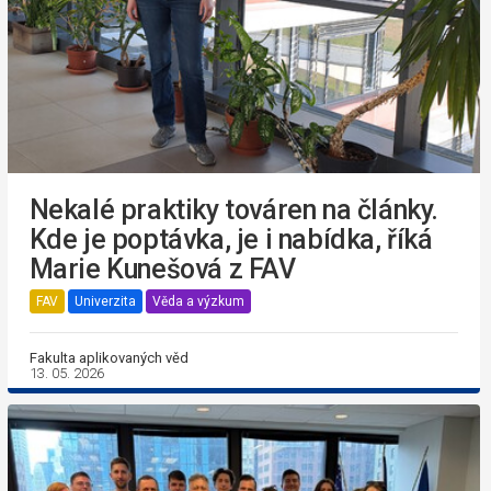
Nekalé praktiky továren na články.
Kde je poptávka, je i nabídka, říká
Marie Kunešová z FAV
FAV
Univerzita
Věda a výzkum
Fakulta aplikovaných věd
13. 05. 2026