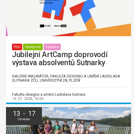
FDU
Veřejnost
Výstava
Jubilejní ArtCamp doprovodí
výstava absolventů Sutnarky
GALERIE INKUBÁTOR, FAKULTA DESIGNU A UMĚNÍ LADISLAVA
SUTNARA ZČU, UNIVERZITNÍ 28, PLZEŇ
Fakulta designu a umění Ladislava Sutnara
14. 07. 2026, 16:00
13 - 17
Červenec