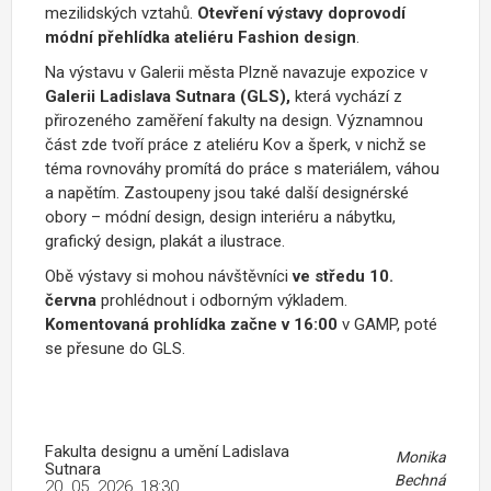
mezilidských vztahů.
Otevření výstavy doprovodí
módní přehlídka ateliéru Fashion design
.
Na výstavu v Galerii města Plzně navazuje expozice v
Galerii Ladislava Sutnara (GLS),
která vychází z
přirozeného zaměření fakulty na design. Významnou
část zde tvoří práce z ateliéru Kov a šperk, v nichž se
téma rovnováhy promítá do práce s materiálem, váhou
a napětím. Zastoupeny jsou také další designérské
obory – módní design, design interiéru a nábytku,
grafický design, plakát a ilustrace.
Obě výstavy si mohou návštěvníci
ve středu 10.
června
prohlédnout i odborným výkladem.
Komentovaná prohlídka začne v 16:00
v GAMP, poté
se přesune do GLS.
Fakulta designu a umění Ladislava
Monika
Sutnara
Bechná
20. 05. 2026, 18:30