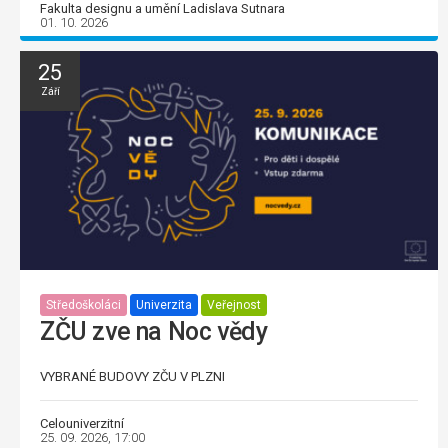
Fakulta designu a umění Ladislava Sutnara
01. 10. 2026
25
Září
Středoškoláci
Univerzita
Veřejnost
ZČU zve na Noc vědy
VYBRANÉ BUDOVY ZČU V PLZNI
Celouniverzitní
25. 09. 2026, 17:00