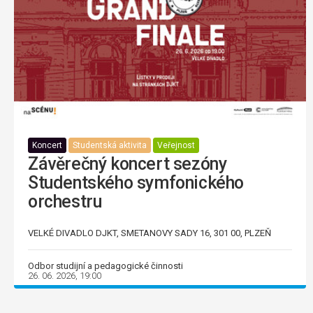
Koncert
Studentská aktivita
Veřejnost
Závěrečný koncert sezóny
Studentského symfonického
orchestru
VELKÉ DIVADLO DJKT, SMETANOVY SADY 16, 301 00, PLZEŇ
Odbor studijní a pedagogické činnosti
26. 06. 2026, 19:00