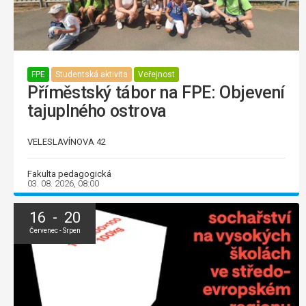
FPE
Studentská aktivita
Veřejnost
Příměstský tábor na FPE: Objevení
tajuplného ostrova
VELESLAVÍNOVA 42
Fakulta pedagogická
03. 08. 2026, 08:00
16 - 20
Červenec - Srpen