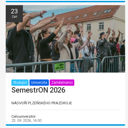
23
Září
Studující
Univerzita
Zaměstnanci
SemestrON 2026
NÁDVOŘÍ PLZEŇSKÉHO PRAZDROJE
Celouniverzitní
23. 09. 2026, 16:00