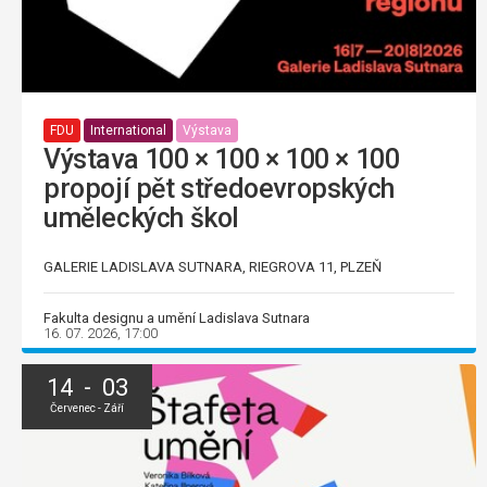
FDU
International
Výstava
Výstava 100 × 100 × 100 × 100
propojí pět středoevropských
uměleckých škol
GALERIE LADISLAVA SUTNARA, RIEGROVA 11, PLZEŇ
Fakulta designu a umění Ladislava Sutnara
16. 07. 2026, 17:00
14 - 03
Červenec - Září