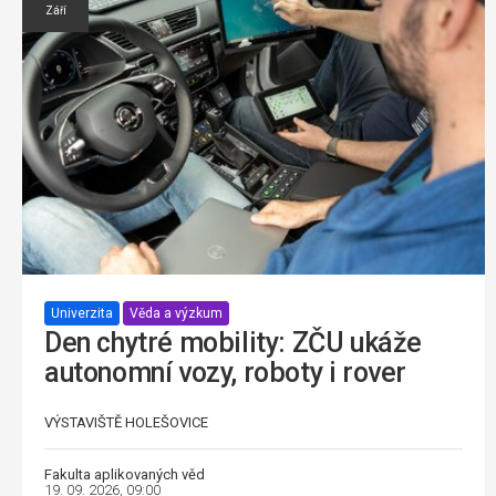
Září
Univerzita
Věda a výzkum
Den chytré mobility: ZČU ukáže
autonomní vozy, roboty i rover
VÝSTAVIŠTĚ HOLEŠOVICE
Fakulta aplikovaných věd
19. 09. 2026, 09:00