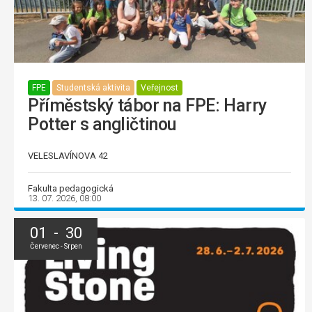
FPE
Studentská aktivita
Veřejnost
Příměstský tábor na FPE: Harry
Potter s angličtinou
VELESLAVÍNOVA 42
Fakulta pedagogická
13. 07. 2026, 08:00
01 - 30
Červenec - Srpen