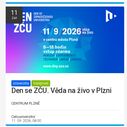
11
Září
Univerzita
Veřejnost
Den se ZČU. Věda na živo v Plzni
CENTRUM PLZNĚ
Celouniverzitní
11. 09. 2026, 08:00