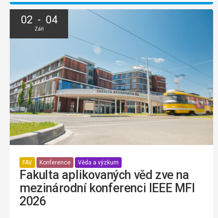
02 - 04
Září
FAV
Konference
Věda a výzkum
Fakulta aplikovaných věd zve na
mezinárodní konferenci IEEE MFI
2026