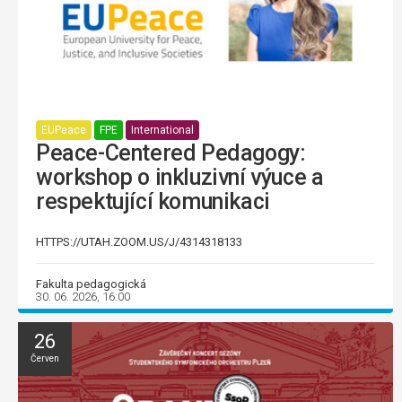
EUPeace
FPE
International
Peace-Centered Pedagogy:
workshop o inkluzivní výuce a
respektující komunikaci
HTTPS://UTAH.ZOOM.US/J/4314318133
Fakulta pedagogická
30. 06. 2026, 16:00
26
Červen