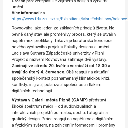
Určeno pro:
veřejnost se zájmem o design a výtvarné
umění
Více informací na
https://www.fdu.zcu.cz/cs/Exhibitions/MoreExhibitions/balance
Rovnováha jako jeden ze základních principů života. Ne
pevně daný stav, ale proměnlivý proces, který se utváří v
napětí mezi protiklady. Taková je kurátorská koncepce
nového výstavního projektu Fakulty designu a umění
Ladislava Sutnara Západočeské univerzity v Plzni.
Projekt s názvem Rovnováha zahrnuje dvě výstavy.
Začínají ve středu 20. května vernisáží od 18:30 a
trvají do úterý 4. července
. Obě reagují na aktuální
společenský kontext poznamenaný klimatickou krizí,
konflikty, migrací, polarizací společnosti i tlakem
digitálních technologií.
Výstava v Galerii města Plzně (GAMP)
představí
široké spektrum médií – od audiovizuálních a
interaktivních projektů po malbu, sochu, fotografii a
grafický design. Práce reagují na napětí mezi digitálním
a fyzickým světem, na zahlcení informacemi i proměny