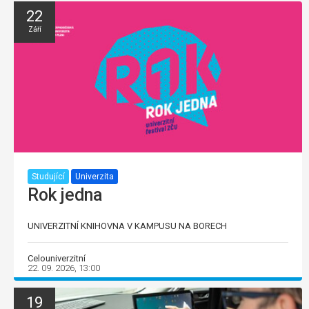
22
Září
Studující
Univerzita
Rok jedna
UNIVERZITNÍ KNIHOVNA V KAMPUSU NA BORECH
Celouniverzitní
22. 09. 2026, 13:00
19