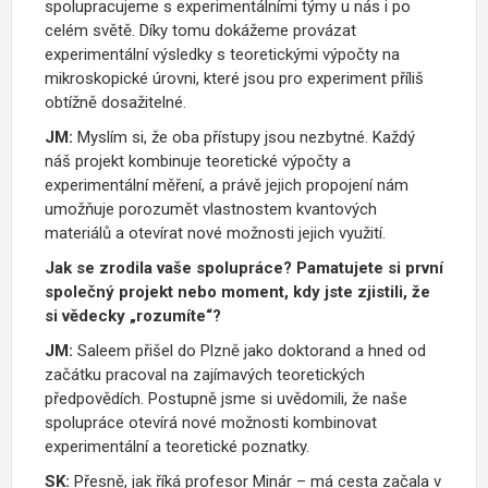
spolupracujeme s experimentálními týmy u nás i po
celém světě. Díky tomu dokážeme provázat
experimentální výsledky s teoretickými výpočty na
mikroskopické úrovni, které jsou pro experiment příliš
obtížně dosažitelné.
JM:
Myslím si, že oba přístupy jsou nezbytné. Každý
náš projekt kombinuje teoretické výpočty a
experimentální měření, a právě jejich propojení nám
umožňuje porozumět vlastnostem kvantových
materiálů a otevírat nové možnosti jejich využití.
Jak se zrodila vaše spolupráce? Pamatujete si první
společný projekt nebo moment, kdy jste zjistili, že
si vědecky „rozumíte“?
JM:
Saleem přišel do Plzně jako doktorand a hned od
začátku pracoval na zajímavých teoretických
předpovědích. Postupně jsme si uvědomili, že naše
spolupráce otevírá nové možnosti kombinovat
experimentální a teoretické poznatky.
SK:
Přesně, jak říká profesor Minár – má cesta začala v