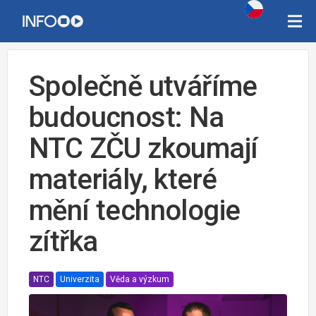
Společně utváříme
budoucnost: Na
NTC ZČU zkoumají
materiály, které
mění technologie
zítřka
NTC
Univerzita
Věda a výzkum