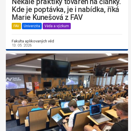
Nekalé praktiky továren na články.
Kde je poptávka, je i nabídka, říká
Marie Kunešová z FAV
FAV
Univerzita
Věda a výzkum
Fakulta aplikovaných věd
13. 05. 2026