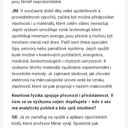
jsou téměř neprolomitelné.
JM:
V současné době díky velké spolehlivosti a
proveditelnosti výpočtů, začíná být možné předpovídat
vlastnosti i u materiálů, které zatím vůbec neexistují.
Jejich výzkum umožňuje vznik technologií, které
spotřebují minimum energie, jsou přesné a mohou být
mnohem menší než dnes. Patří sem třeba speciální
čipy, senzory nebo paměťové systémy. Jejich využití
bude možné v kvantových počítačích, energetice,
medicíně, biotechnologiích i chytrých senzorech. K
výzkumu těchto materiálů využíváme experimentální i
teoretické metody. Je zajímavé sledovat, jak chování
elektronů na mikroskopické úrovni vede ke vzniku
vlastností, které se pak projevují v našem makrosvětě.
Kvantová fyzika spojuje přesnost i představivost. V
čem se ve výzkumu nejvíc doplňujete – kdo z vás
má analytický pohled a kdo spíš intuitivní?
SK:
Já se zaměřuji na využití a aplikaci výpočetních
kódů, které profesor Minár vyvíjí. Společně pak