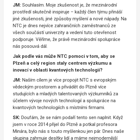
JM:
Souhlasím. Moje zkušenost je, že mezinárodní
prostředí skutečně inspiruje – každý člen týmu přináší
jiné zkušenosti, jiné způsoby myšlení a nové nápady. Na
NTC je dnes nejvíce zahraničních zaměstnanců ze
všech součástí univerzity a vedení tuto otevřenost
podporuje. Věříme, že právě mezinárodní spolupráce
nás posouvá dál.
Jak podle vás může NTC pomoci v tom, aby se
Plzeň a celý region staly centrem výzkumu a
inovací v oblasti kvantových technologií?
JM:
Naším cílem je více propojit NTC s evropským
vědeckým prostorem a přivádět do Plzně více
studujících a mladých talentovaných výzkumníků za
účelem vývoje nových technologií a spolupráce na
kvantových technologiích s místními firmami.
SK:
Doufám, že se nám podaří tento sen naplnit. Když
jsem v roce 2014 přijel do Plzně a potkal profesora
Minára, bylo nás s touto myšlenkou jen pár. Dnes naše
skupina zahrnuje desítky lidí a máme nejmodernější