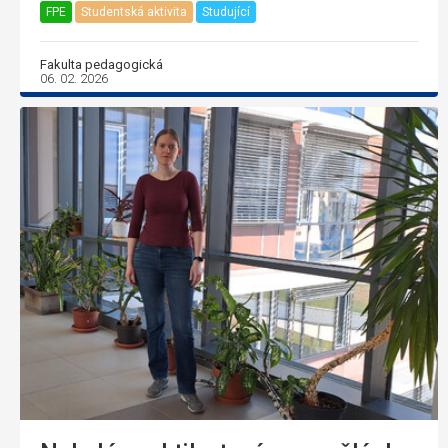
FPE
Studentská aktivita
Studující
Fakulta pedagogická
06. 02. 2026