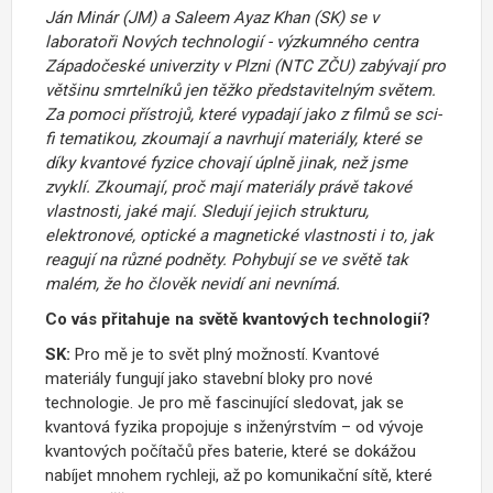
Ján Minár (JM) a Saleem Ayaz Khan (SK) se v
laboratoři Nových technologií - výzkumného centra
Západočeské univerzity v Plzni (NTC ZČU) zabývají pro
většinu smrtelníků jen těžko představitelným světem.
Za pomoci přístrojů, které vypadají jako z filmů se sci-
fi tematikou, zkoumají a navrhují materiály, které se
díky kvantové fyzice chovají úplně jinak, než jsme
zvyklí. Zkoumají, proč mají materiály právě takové
vlastnosti, jaké mají. Sledují jejich strukturu,
elektronové, optické a magnetické vlastnosti i to, jak
reagují na různé podněty. Pohybují se ve světě tak
malém, že ho člověk nevidí ani nevnímá.
Co vás přitahuje na světě kvantových technologií?
SK:
Pro mě je to svět plný možností. Kvantové
materiály fungují jako stavební bloky pro nové
technologie. Je pro mě fascinující sledovat, jak se
kvantová fyzika propojuje s inženýrstvím – od vývoje
kvantových počítačů přes baterie, které se dokážou
nabíjet mnohem rychleji, až po komunikační sítě, které