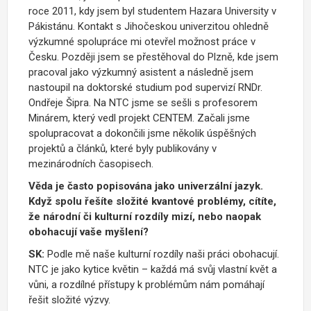
roce 2011, kdy jsem byl studentem Hazara University v
Pákistánu. Kontakt s Jihočeskou univerzitou ohledně
výzkumné spolupráce mi otevřel možnost práce v
Česku. Později jsem se přestěhoval do Plzně, kde jsem
pracoval jako výzkumný asistent a následně jsem
nastoupil na doktorské studium pod supervizí RNDr.
Ondřeje Šipra. Na NTC jsme se sešli s profesorem
Minárem, který vedl projekt CENTEM. Začali jsme
spolupracovat a dokončili jsme několik úspěšných
projektů a článků, které byly publikovány v
mezinárodních časopisech.
Věda je často popisována jako univerzální jazyk.
Když spolu řešíte složité kvantové problémy, cítíte,
že národní či kulturní rozdíly mizí, nebo naopak
obohacují vaše myšlení?
SK:
Podle mě naše kulturní rozdíly naši práci obohacují.
NTC je jako kytice květin – každá má svůj vlastní květ a
vůni, a rozdílné přístupy k problémům nám pomáhají
řešit složité výzvy.