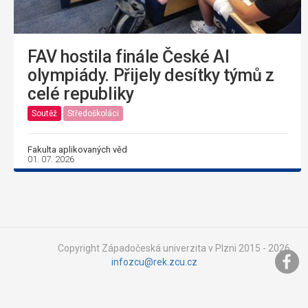
FAV hostila finále České AI
olympiády. Přijely desítky týmů z
celé republiky
Soutěž
Středoškoláci
Fakulta aplikovaných věd
01. 07. 2026
Copyright Západočeská univerzita v Plzni 2015 - 2026,
infozcu@rek.zcu.cz