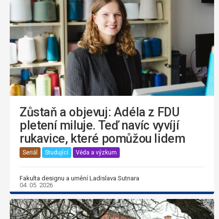
Zůstaň a objevuj: Adéla z FDU
pletení miluje. Teď navíc vyvíjí
rukavice, které pomůžou lidem
Seriál
Studující
Věda a výzkum
Fakulta designu a umění Ladislava Sutnara
04. 05. 2026