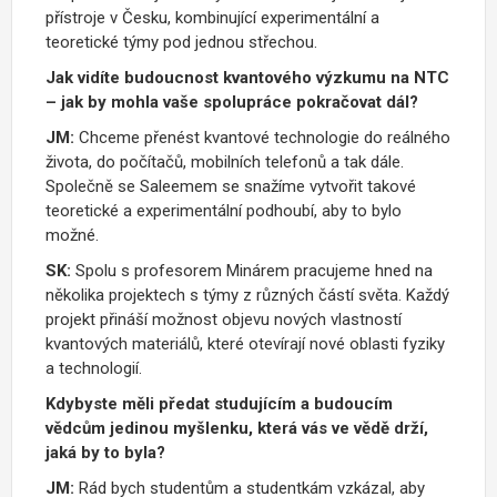
přístroje v Česku, kombinující experimentální a
teoretické týmy pod jednou střechou.
Jak vidíte budoucnost kvantového výzkumu na NTC
– jak by mohla vaše spolupráce pokračovat dál?
JM:
Chceme přenést kvantové technologie do reálného
života, do počítačů, mobilních telefonů a tak dále.
Společně se Saleemem se snažíme vytvořit takové
teoretické a experimentální podhoubí, aby to bylo
možné.
SK:
Spolu s profesorem Minárem pracujeme hned na
několika projektech s týmy z různých částí světa. Každý
projekt přináší možnost objevu nových vlastností
kvantových materiálů, které otevírají nové oblasti fyziky
a technologií.
Kdybyste měli předat studujícím a budoucím
vědcům jedinou myšlenku, která vás ve vědě drží,
jaká by to byla?
JM:
Rád bych studentům a studentkám vzkázal, aby