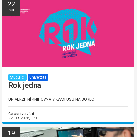
22
Září
Studující
Univerzita
Rok jedna
UNIVERZITNÍ KNIHOVNA V KAMPUSU NA BORECH
Celouniverzitní
22. 09. 2026, 13:00
19