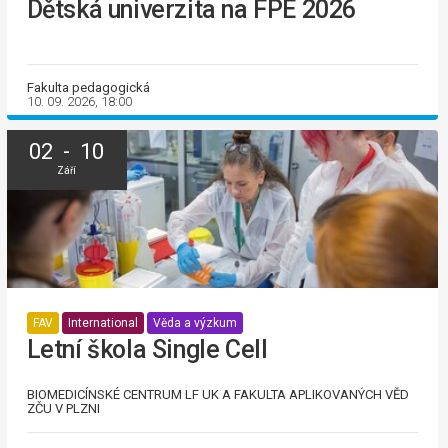
Dětská univerzita na FPE 2026
Fakulta pedagogická
10. 09. 2026, 18:00
02 - 10
Září
FAV
International
Věda a výzkum
Letní škola Single Cell
BIOMEDICÍNSKÉ CENTRUM LF UK A FAKULTA APLIKOVANÝCH VĚD
ZČU V PLZNI