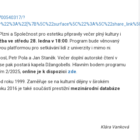
700540317/?
ory%22%3A%22[%7B%5C%22surface%5C%22%3A%5C%22share_link
lzni a Společnost pro estetiku připravily večer plný kultury i
žba ve středu 28. ledna v 18:00
. Program bude věnovaný
ou platformou pro setkávání lidí z univerzity i mimo ni.
osl, Petr Pola a Jan Staněk
. Večer doplní autorské čtení v
se pak postará kapela Džangobells
. Hlavním bodem programu
ním 2/2025,
online je k dispozici
zde
.
 od roku 1999
. Zaměřuje se na kulturní dějiny v širokém
u 2016 je také součástí prestižní
mezinárodní databáze
Klára Vanková