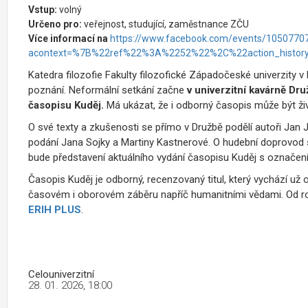
Vstup:
volný
Určeno pro:
veřejnost, studující, zaměstnance ZČU
Více informací na
https://www.facebook.com/events/1050770
acontext=%7B%22ref%22%3A%2252%22%2C%22action_hist
Katedra filozofie Fakulty filozofické Západočeské univerzity v P
poznání. Neformální setkání začne
v univerzitní kavárně Dru
časopisu Kuděj.
M
á ukázat, že i odborný časopis může být živ
O své texty a zkušenosti se přímo v Družbě podělí autoři Jan J
podání Jana Sojky a Martiny Kastnerové. O hudební doprovod 
bude představení aktuálního vydání časopisu Kuděj s označe
Časopis Kuděj je odborný, recenzovaný titul, který vychází už
časovém i oborovém záběru napříč humanitními vědami. Od rok
ERIH PLUS
.
Celouniverzitní
28. 01. 2026, 18:00