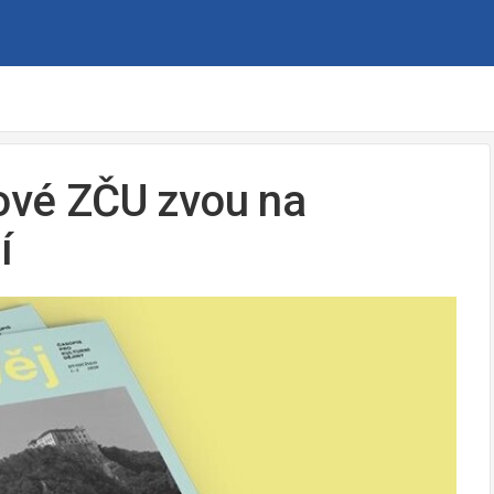
fové ZČU zvou na
í