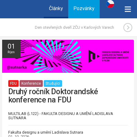
Články
Pozvánky
Den otevřených dveří ZČU v Karlových Varech
01
Říjen
FDU
Konference
Studující
Druhý ročník Doktorandské
konference na FDU
MULTILAB (L122) - FAKULTA DESIGNU A UMĚNÍ LADISLAVA
SUTNARA
Fakulta designu a umění Ladislava Sutnara
01. 10. 2026