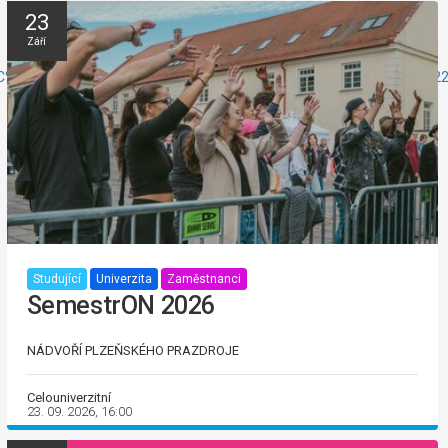
23
Září
%5C%22%2C%5C%22mechanism%5C%22%3A%5C%22share_link%5C%22
Studující
Univerzita
Zaměstnanci
SemestrON 2026
NÁDVOŘÍ PLZEŇSKÉHO PRAZDROJE
Celouniverzitní
23. 09. 2026, 16:00