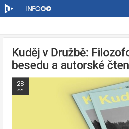
Kuděj v Družbě: Filozo
besedu a autorské čten
28
Leden