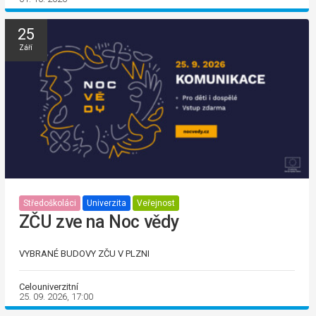
25
Září
Středoškoláci
Univerzita
Veřejnost
ZČU zve na Noc vědy
VYBRANÉ BUDOVY ZČU V PLZNI
Celouniverzitní
25. 09. 2026, 17:00