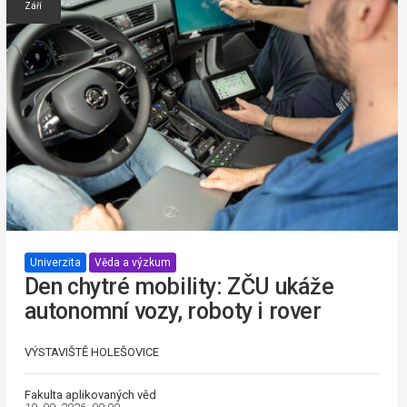
Září
Univerzita
Věda a výzkum
Den chytré mobility: ZČU ukáže
autonomní vozy, roboty i rover
VÝSTAVIŠTĚ HOLEŠOVICE
Fakulta aplikovaných věd