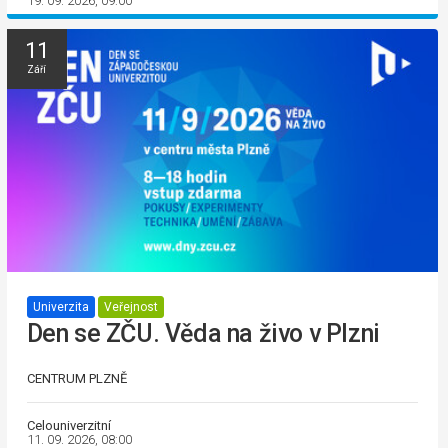
19. 09. 2026, 09:00
11
Září
Univerzita
Veřejnost
Den se ZČU. Věda na živo v Plzni
CENTRUM PLZNĚ
Celouniverzitní
11. 09. 2026, 08:00