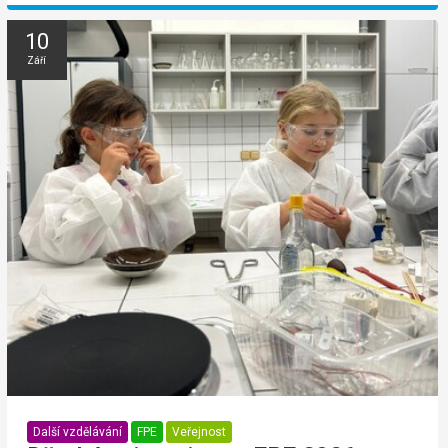
10
Září
Další vzdělávání
FPE
Veřejnost