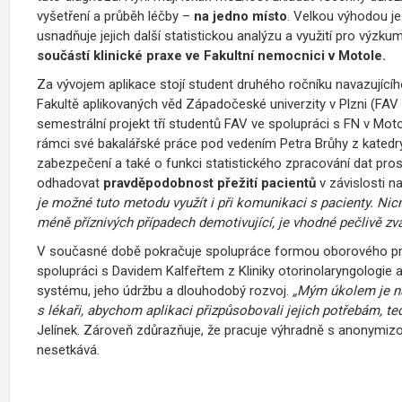
vyšetření a průběh léčby –
na jedno místo
. Velkou výhodou j
usnadňuje jejich další statistickou analýzu a využití pro výzku
součástí klinické praxe ve Fakultní nemocnici v Motole.
Za vývojem aplikace stojí student druhého ročníku navazující
Fakultě aplikovaných věd Západočeské univerzity v Plzni (FA
semestrální projekt tří studentů FAV ve spolupráci s FN v Moto
rámci své bakalářské práce pod vedením Petra Brůhy z katedry i
zabezpečení a také o funkci statistického zpracování dat pro
odhadovat
pravděpodobnost přežití pacientů
v závislosti n
je možné tuto metodu využít i při komunikaci s pacienty. N
méně příznivých případech demotivující, je vhodné pečlivě zváž
V současné době pokračuje spolupráce formou oborového proj
spolupráci s Davidem Kalfeřtem z
Kliniky otorinolaryngologie 
systému, jeho údržbu a dlouhodobý rozvoj.
„Mým úkolem je n
s lékaři, abychom aplikaci přizpůsobovali jejich potřebám, ted
Jelínek. Zároveň zdůrazňuje, že pracuje výhradně s anonymiz
nesetkává.