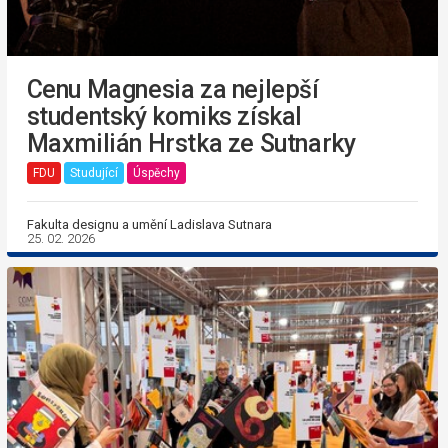
Cenu Magnesia za nejlepší
studentský komiks získal
Maxmilián Hrstka ze Sutnarky
FDU
Studující
Úspěchy
Fakulta designu a umění Ladislava Sutnara
25. 02. 2026