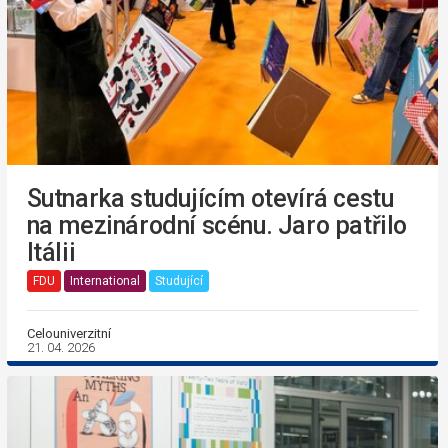
Sutnarka studujícím otevírá cestu
na mezinárodní scénu. Jaro patřilo
Itálii
FDU
International
Studující
Celouniverzitní
21. 04. 2026