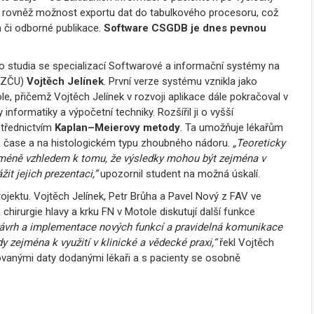
e rovněž možnost exportu dat do tabulkového procesoru, což
m či odborné publikace.
Software CSGDB je dnes pevnou
ho studia se specializací Softwarové a informační systémy na
V ZČU)
Vojtěch Jelínek
. První verze systému vznikla jako
le, přičemž Vojtěch Jelínek v rozvoji aplikace dále pokračoval v
nformatiky a výpočetní techniky. Rozšířil ji o vyšší
střednictvím
Kaplan–Meierovy metody
. Ta umožňuje lékařům
a čase a na histologickém typu zhoubného nádoru.
„Teoreticky
icméně vzhledem k tomu, že výsledky mohou být zejména v
it jejich prezentaci,”
upozornil student na možná úskalí.
ektu. Vojtěch Jelínek, Petr Brůha a Pavel Nový z FAV ve
a chirurgie hlavy a krku FN v Motole
diskutují další funkce
ávrh a implementace nových funkcí a pravidelná komunikace
y zejména k využití v klinické a vědecké praxi,“
řekl Vojtěch
ovanými daty dodanými lékaři a s pacienty se osobně