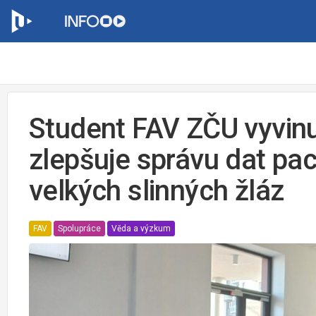
Student FAV ZČU vyvinu
zlepšuje správu dat pac
velkých slinných žláz
FAV
Spolupráce
Věda a výzkum