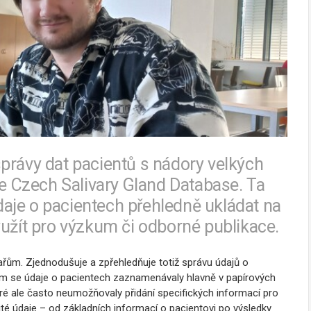
právy dat pacientů s nádory velkých
ce Czech Salivary Gland Database. Ta
aje o pacientech přehledně ukládat na
yužít pro výzkum či odborné publikace.
ům. Zjednodušuje a zpřehledňuje totiž správu údajů o
ím se údaje o pacientech zaznamenávaly hlavně v papírových
ré ale často neumožňovaly přidání specifických informací pro
ité údaje – od základních informací o pacientovi po výsledky