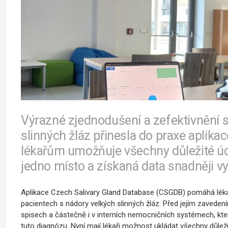
Výrazné zjednodušení a zefektivnění s
slinných žláz přinesla do praxe aplika
lékařům umožňuje všechny důležité úd
jedno místo a získaná data snadněji v
Aplikace Czech Salivary Gland Database (CSGDB) pomáhá lékař
pacientech s nádory velkých slinných žláz.
Před jejím zaveden
spisech a částečně i v interních nemocničních systémech, kte
tuto diagnózu. Nyní mají lékaři možnost ukládat všechny důlež