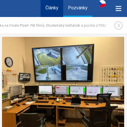
Články
Pozvánky
ka na Finále Plzeň: Pět filmů, Studentský ledňáček a porota z FDU